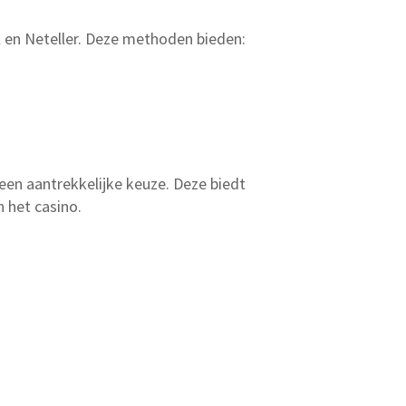
ll en Neteller. Deze methoden bieden:
 een aantrekkelijke keuze. Deze biedt
n het casino.