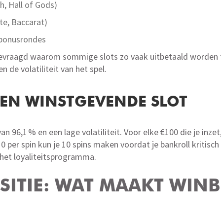
, Hall of Gods)
tte, Baccarat)
 bonusrondes
fgevraagd waarom sommige slots zo vaak uitbetaald worden 
 de volatiliteit van het spel.
EN WINSTGEVENDE SLOT
 96,1 % en een lage volatiliteit. Voor elke €100 die je inze
 per spin kun je 10 spins maken voordat je bankroll kritisch
het loyaliteitsprogramma.
ITIE: WAT MAAKT WINB