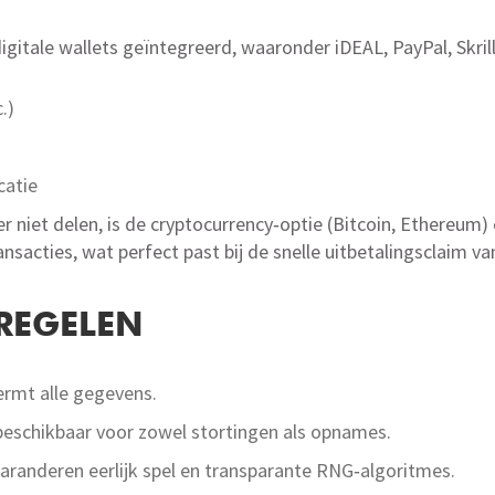
igitale wallets geïntegreerd, waaronder iDEAL, PayPal, Skri
.)
catie
er niet delen, is de cryptocurrency‑optie (Bitcoin, Ethereum)
ansacties, wat perfect past bij de snelle uitbetalingsclaim va
REGELEN
ermt alle gegevens.
 beschikbaar voor zowel stortingen als opnames.
randeren eerlijk spel en transparante RNG‑algoritmes.