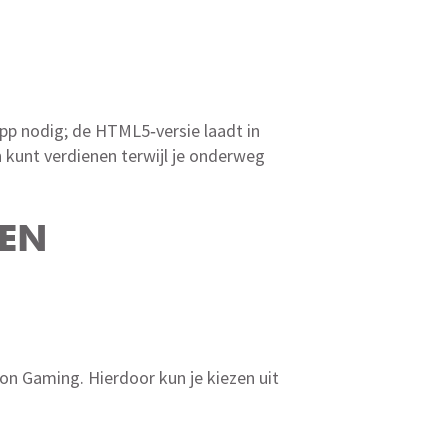
app nodig; de HTML5‑versie laadt in
n kunt verdienen terwijl je onderweg
LEN
on Gaming. Hierdoor kun je kiezen uit