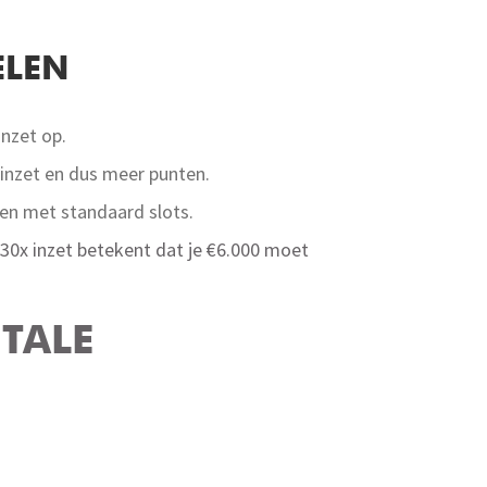
ELEN
nzet op.
inzet en dus meer punten.
ken met standaard slots.
30x inzet betekent dat je €6.000 moet
TALE