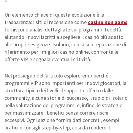
Un elemento chiave di questa evoluzione è la
trasparenza: i siti di recensione come
casino non aams
forniscono analisi dettagliate sui programmi fedeltà,
aiutando i nuovi iscritti a scegliere il casinò più adatto
alle proprie esigenze. Isolario, con la sua reputazione di
riferimento per i migliori casino online, confronta le
offerte VIP e segnala eventuali criticità.
Nel prosieguo dell’articolo esploreremo perché i
programmi VIP sono importanti per i nuovi giocatori, la
struttura tipica dei livelli, il supporto offerto dalle
community, alcune storie di successo, il ruolo di Isolario
nella valutazione dei programmi e, infine, le strategie
per massimizzare i benefici senza correre rischi
eccessivi. Ogni sezione fornirà dati concreti, esempi
pratici e consigli step‑by‑step, così da rendere il