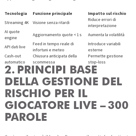
Tecnologia
Funzione principale
Impatto sul rischio
Riduce errori di
Streaming 4K
Visione senza ritardi
interpretazione
AI quote
Aggiornamento quote < 1 s
Aumenta la volatilità
engine
Feed in tempo reale di
Introduce variabili
API dati live
infortuni e meteo
esterne
Cash‑out
Chiusura anticipata della
Permette gestione
automatico
scommessa
stop‑loss
2. PRINCIPI BASE
DELLA GESTIONE DEL
RISCHIO PER IL
GIOCATORE LIVE – 300
PAROLE