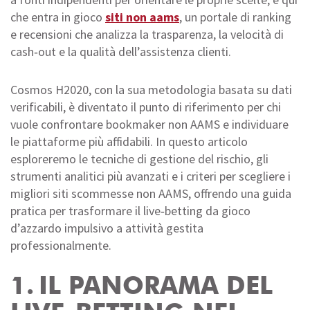
che entra in gioco
siti non aams
, un portale di ranking
e recensioni che analizza la trasparenza, la velocità di
cash‑out e la qualità dell’assistenza clienti.
Cosmos H2020, con la sua metodologia basata su dati
verificabili, è diventato il punto di riferimento per chi
vuole confrontare bookmaker non AAMS e individuare
le piattaforme più affidabili. In questo articolo
esploreremo le tecniche di gestione del rischio, gli
strumenti analitici più avanzati e i criteri per scegliere i
migliori siti scommesse non AAMS, offrendo una guida
pratica per trasformare il live‑betting da gioco
d’azzardo impulsivo a attività gestita
professionalmente.
1. IL PANORAMA DEL