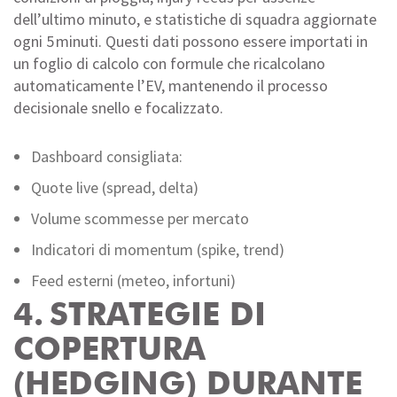
dell’ultimo minuto, e statistiche di squadra aggiornate
ogni 5 minuti. Questi dati possono essere importati in
un foglio di calcolo con formule che ricalcolano
automaticamente l’EV, mantenendo il processo
decisionale snello e focalizzato.
Dashboard consigliata:
Quote live (spread, delta)
Volume scommesse per mercato
Indicatori di momentum (spike, trend)
Feed esterni (meteo, infortuni)
4. STRATEGIE DI
COPERTURA
(HEDGING) DURANTE