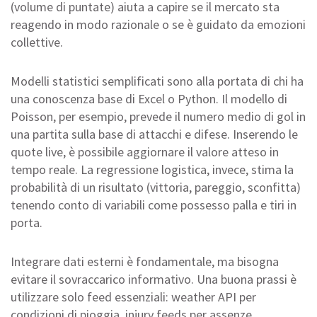
(volume di puntate) aiuta a capire se il mercato sta
reagendo in modo razionale o se è guidato da emozioni
collettive.
Modelli statistici semplificati sono alla portata di chi ha
una conoscenza base di Excel o Python. Il modello di
Poisson, per esempio, prevede il numero medio di gol in
una partita sulla base di attacchi e difese. Inserendo le
quote live, è possibile aggiornare il valore atteso in
tempo reale. La regressione logistica, invece, stima la
probabilità di un risultato (vittoria, pareggio, sconfitta)
tenendo conto di variabili come possesso palla e tiri in
porta.
Integrare dati esterni è fondamentale, ma bisogna
evitare il sovraccarico informativo. Una buona prassi è
utilizzare solo feed essenziali: weather API per
condizioni di pioggia, injury feeds per assenze