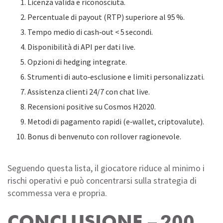
Licenza valida e riconosciuta.
Percentuale di payout (RTP) superiore al 95 %.
Tempo medio di cash‑out < 5 secondi.
Disponibilità di API per dati live.
Opzioni di hedging integrate.
Strumenti di auto‑esclusione e limiti personalizzati.
Assistenza clienti 24/7 con chat live.
Recensioni positive su Cosmos H2020.
Metodi di pagamento rapidi (e‑wallet, criptovalute).
Bonus di benvenuto con rollover ragionevole.
Seguendo questa lista, il giocatore riduce al minimo i
rischi operativi e può concentrarsi sulla strategia di
scommessa vera e propria.