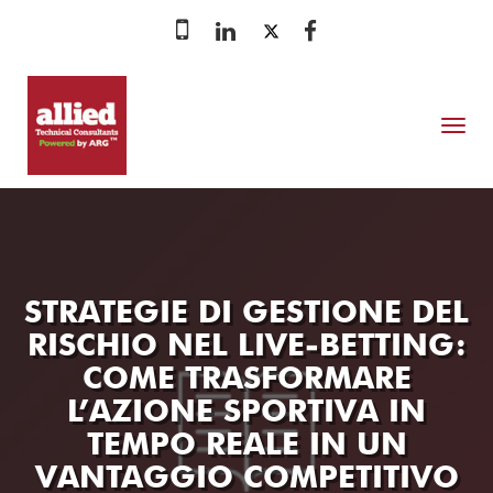
MENU
STRATEGIE DI GESTIONE DEL
RISCHIO NEL LIVE‑BETTING:
COME TRASFORMARE
L’AZIONE SPORTIVA IN
TEMPO REALE IN UN
VANTAGGIO COMPETITIVO