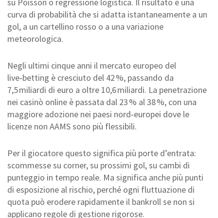
su Poisson o regressione logistica. Il risultato è una
curva di probabilità che si adatta istantaneamente a un
gol, a un cartellino rosso o a una variazione
meteorologica.
Negli ultimi cinque anni il mercato europeo del
live‑betting è cresciuto del 42 %, passando da
7,5 miliardi di euro a oltre 10,6 miliardi. La penetrazione
nei casinò online è passata dal 23 % al 38 %, con una
maggiore adozione nei paesi nord‑europei dove le
licenze non AAMS sono più flessibili.
Per il giocatore questo significa più porte d’entrata:
scommesse su corner, su prossimi gol, su cambi di
punteggio in tempo reale. Ma significa anche più punti
di esposizione al rischio, perché ogni fluttuazione di
quota può erodere rapidamente il bankroll se non si
applicano regole di gestione rigorose.