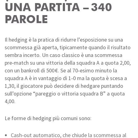
UNA PARTITA – 340
PAROLE
Il hedging è la pratica di ridurre l’esposizione su una
scommessa già aperta, tipicamente quando il risultato
sembra incerto. Un caso classico è una scommessa
pre‑match su una vittoria della squadra A a quota 2,00,
con un bankroll di 500 €. Se al 70‑esimo minuto la
squadra A è in vantaggio di 1‑0 ma la quota è scesa a
1,30, il giocatore può decidere di hedgare puntando
sull’opzione “pareggio o vittoria squadra B” a quota
4,00.
Le forme di hedging più comuni sono:
Cash‑out automatico, che chiude la scommessa al