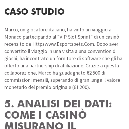
CASO STUDIO
Marco, un giocatore italiano, ha vinto un viaggio a
Monaco partecipando al “VIP Slot Sprint” di un casinò
recensito da Httpswww.Esportsbets.Com. Dopo aver
convertito il viaggio in una visita a una convention di
giochi, ha incontrato un fornitore di software che gli ha
offerto una partnership di affiliazione. Grazie a questa
collaborazione, Marco ha guadagnato €2 500 di
commissioni mensili, superando di gran lunga il valore
monetario del premio originale (€1 200).
5. ANALISI DEI DATI:
COME I CASINÒ
MISURANO IL