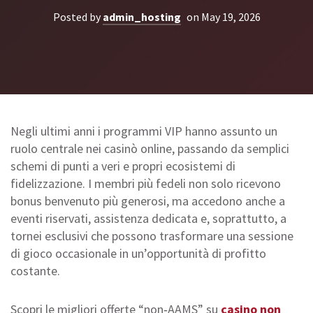
Posted by
admin_hosting
on May 19, 2026
Negli ultimi anni i programmi VIP hanno assunto un
ruolo centrale nei casinò online, passando da semplici
schemi di punti a veri e propri ecosistemi di
fidelizzazione. I membri più fedeli non solo ricevono
bonus benvenuto più generosi, ma accedono anche a
eventi riservati, assistenza dedicata e, soprattutto, a
tornei esclusivi che possono trasformare una sessione
di gioco occasionale in un’opportunità di profitto
costante.
Scopri le migliori offerte “non‑AAMS” su
casino non