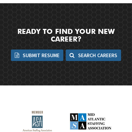
READY TO FIND YOUR NEW
CAREER?
SUBMIT RESUME
SEARCH CAREERS