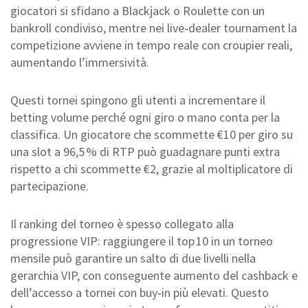
giocatori si sfidano a Blackjack o Roulette con un
bankroll condiviso, mentre nei live‑dealer tournament la
competizione avviene in tempo reale con croupier reali,
aumentando l’immersività.
Questi tornei spingono gli utenti a incrementare il
betting volume perché ogni giro o mano conta per la
classifica. Un giocatore che scommette €10 per giro su
una slot a 96,5 % di RTP può guadagnare punti extra
rispetto a chi scommette €2, grazie al moltiplicatore di
partecipazione.
Il ranking del torneo è spesso collegato alla
progressione VIP: raggiungere il top 10 in un torneo
mensile può garantire un salto di due livelli nella
gerarchia VIP, con conseguente aumento del cashback e
dell’accesso a tornei con buy‑in più elevati. Questo