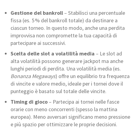
Gestione del bankroll
– Stabilisci una percentuale
fissa (es. 5 % del bankroll totale) da destinare a
ciascun torneo. In questo modo, anche una perdita
improvvisa non compromette la tua capacità di
partecipare ai successivi.
Scelta delle slot a volatilità media
– Le slot ad
alta volatilità possono generare jackpot ma anche
lunghi periodi di perdita. Una volatilità media (es.
Bonanza Megaways
) offre un equilibrio tra frequenza
di vincite e valore medio, ideale per i tornei dove il
punteggio è basato sul totale delle vincite.
Timing di gioco
– Partecipa ai tornei nelle fasce
orarie con meno concorrenti (spesso la mattina
europea). Meno avversari significano meno pressione
e più spazio per ottimizzare le proprie decisioni.