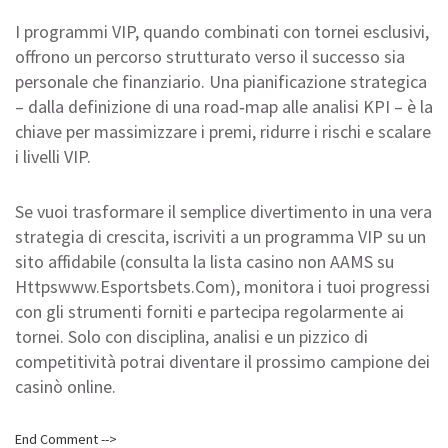
I programmi VIP, quando combinati con tornei esclusivi,
offrono un percorso strutturato verso il successo sia
personale che finanziario. Una pianificazione strategica
– dalla definizione di una road‑map alle analisi KPI – è la
chiave per massimizzare i premi, ridurre i rischi e scalare
i livelli VIP.
Se vuoi trasformare il semplice divertimento in una vera
strategia di crescita, iscriviti a un programma VIP su un
sito affidabile (consulta la lista casino non AAMS su
Httpswww.Esportsbets.Com), monitora i tuoi progressi
con gli strumenti forniti e partecipa regolarmente ai
tornei. Solo con disciplina, analisi e un pizzico di
competitività potrai diventare il prossimo campione dei
casinò online.
End Comment -->