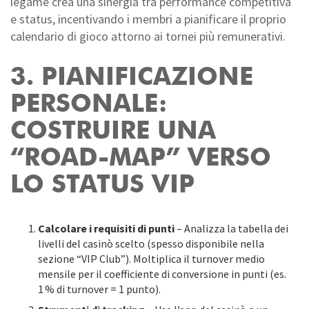
legame crea una sinergia tra performance competitiva
e status, incentivando i membri a pianificare il proprio
calendario di gioco attorno ai tornei più remunerativi.
3. PIANIFICAZIONE
PERSONALE:
COSTRUIRE UNA
“ROAD‑MAP” VERSO
LO STATUS VIP
Calcolare i requisiti di punti
– Analizza la tabella dei
livelli del casinò scelto (spesso disponibile nella
sezione “VIP Club”). Moltiplica il turnover medio
mensile per il coefficiente di conversione in punti (es.
1 % di turnover = 1 punto).