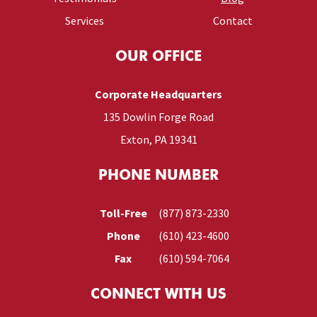
Services
Contact
OUR OFFICE
Corporate Headquarters
135 Dowlin Forge Road
Exton, PA 19341
PHONE NUMBER
Toll-Free
(877) 873-2330
Phone
(610) 423-4600
Fax
(610) 594-7064
CONNECT WITH US