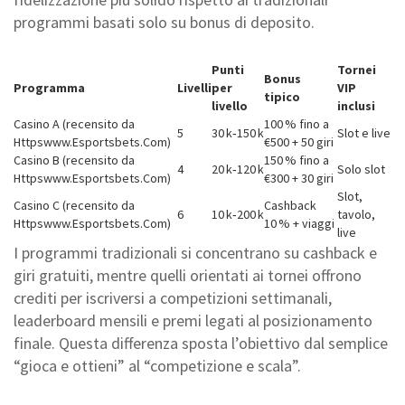
programmi basati solo su bonus di deposito.
Punti
Tornei
Bonus
Programma
Livelli
per
VIP
tipico
livello
inclusi
Casino A (recensito da
100 % fino a
5
30 k‑150 k
Slot e live
Httpswww.Esportsbets.Com)
€500 + 50 giri
Casino B (recensito da
150 % fino a
4
20 k‑120 k
Solo slot
Httpswww.Esportsbets.Com)
€300 + 30 giri
Slot,
Casino C (recensito da
Cashback
6
10 k‑200 k
tavolo,
Httpswww.Esportsbets.Com)
10 % + viaggi
live
I programmi tradizionali si concentrano su cashback e
giri gratuiti, mentre quelli orientati ai tornei offrono
crediti per iscriversi a competizioni settimanali,
leaderboard mensili e premi legati al posizionamento
finale. Questa differenza sposta l’obiettivo dal semplice
“gioca e ottieni” al “competizione e scala”.