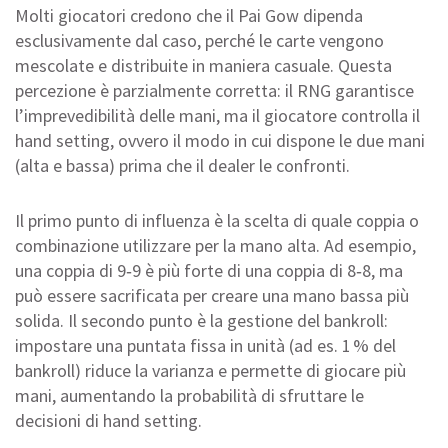
Molti giocatori credono che il Pai Gow dipenda
esclusivamente dal caso, perché le carte vengono
mescolate e distribuite in maniera casuale. Questa
percezione è parzialmente corretta: il RNG garantisce
l’imprevedibilità delle mani, ma il giocatore controlla il
hand setting, ovvero il modo in cui dispone le due mani
(alta e bassa) prima che il dealer le confronti.
Il primo punto di influenza è la scelta di quale coppia o
combinazione utilizzare per la mano alta. Ad esempio,
una coppia di 9‑9 è più forte di una coppia di 8‑8, ma
può essere sacrificata per creare una mano bassa più
solida. Il secondo punto è la gestione del bankroll:
impostare una puntata fissa in unità (ad es. 1 % del
bankroll) riduce la varianza e permette di giocare più
mani, aumentando la probabilità di sfruttare le
decisioni di hand setting.