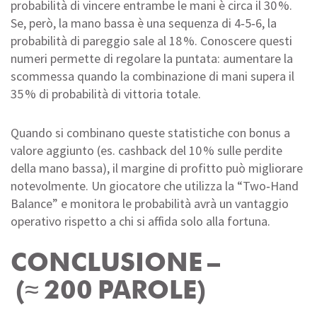
probabilità di vincere entrambe le mani è circa il 30 %.
Se, però, la mano bassa è una sequenza di 4‑5‑6, la
probabilità di pareggio sale al 18 %. Conoscere questi
numeri permette di regolare la puntata: aumentare la
scommessa quando la combinazione di mani supera il
35 % di probabilità di vittoria totale.
Quando si combinano queste statistiche con bonus a
valore aggiunto (es. cashback del 10 % sulle perdite
della mano bassa), il margine di profitto può migliorare
notevolmente. Un giocatore che utilizza la “Two‑Hand
Balance” e monitora le probabilità avrà un vantaggio
operativo rispetto a chi si affida solo alla fortuna.
CONCLUSIONE –
(≈ 200 PAROLE)