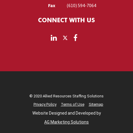
Fax
(610) 594-7064
CONNECT WITH US
© 2020 Allied Resources Staffing Solutions
Privacy Policy
Terms of Use
Sitemap
Website Designed and Developed by
AG Marketing Solutions