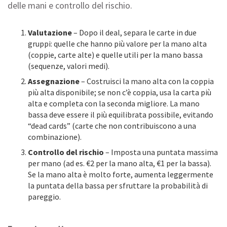
delle mani e controllo del rischio.
Valutazione
– Dopo il deal, separa le carte in due
gruppi: quelle che hanno più valore per la mano alta
(coppie, carte alte) e quelle utili per la mano bassa
(sequenze, valori medi).
Assegnazione
– Costruisci la mano alta con la coppia
più alta disponibile; se non c’è coppia, usa la carta più
alta e completa con la seconda migliore. La mano
bassa deve essere il più equilibrata possibile, evitando
“dead cards” (carte che non contribuiscono a una
combinazione).
Controllo del rischio
– Imposta una puntata massima
per mano (ad es. €2 per la mano alta, €1 per la bassa).
Se la mano alta è molto forte, aumenta leggermente
la puntata della bassa per sfruttare la probabilità di
pareggio.