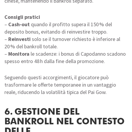
cinese, mantenendo il bankroll separato.
Consigli pratici
–
Cash‑out
quando il profitto supera il 150 % del
deposito bonus, evitando di reinvestire troppo.
–
Reinvesti
solo se il turnover richiesto è inferiore al
20 % del bankroll totale.
–
Monitora
le scadenze: i bonus di Capodanno scadono
spesso entro 48 h dalla fine della promozione.
Seguendo questi accorgimenti, il giocatore può
trasformare le offerte temporanee in un vantaggio
reale, riducendo la volatilità tipica del Pai Gow.
6. GESTIONE DEL
BANKROLL NEL CONTESTO
DELLE