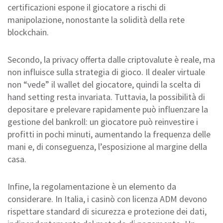
certificazioni espone il giocatore a rischi di
manipolazione, nonostante la solidità della rete
blockchain.
Secondo, la privacy offerta dalle criptovalute è reale, ma
non influisce sulla strategia di gioco. Il dealer virtuale
non “vede” il wallet del giocatore, quindi la scelta di
hand setting resta invariata. Tuttavia, la possibilità di
depositare e prelevare rapidamente può influenzare la
gestione del bankroll: un giocatore può reinvestire i
profitti in pochi minuti, aumentando la frequenza delle
mani e, di conseguenza, l’esposizione al margine della
casa.
Infine, la regolamentazione è un elemento da
considerare. In Italia, i casinò con licenza ADM devono
rispettare standard di sicurezza e protezione dei dati,