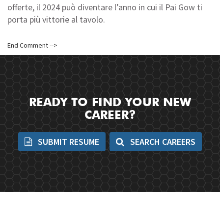
offerte, il 2024 può diventare l’anno in cui il Pai Gow ti
porta più vittorie al tavolo.
End Comment -->
READY TO FIND YOUR NEW
CAREER?
SUBMIT RESUME
SEARCH CAREERS