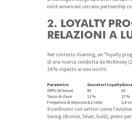
nord‑americani cercano partnership con
2. LOYALTY PR
RELAZIONI A L
Nel contesto iGaming, un “loyalty progr
di una ricerca condotta da McKinsey (2
34 % rispetto ai non iscritti.
Parametro
Giocatori Loyalty
Gioca
ARPU (€/mese)
85
63
Tasso di churn
12 %
27 %
Frequenza di deposito
4,2 volte
2,8 vo
Il confronto con settori come l’aviation 
tiering (Bronze, Silver, Gold), premi p