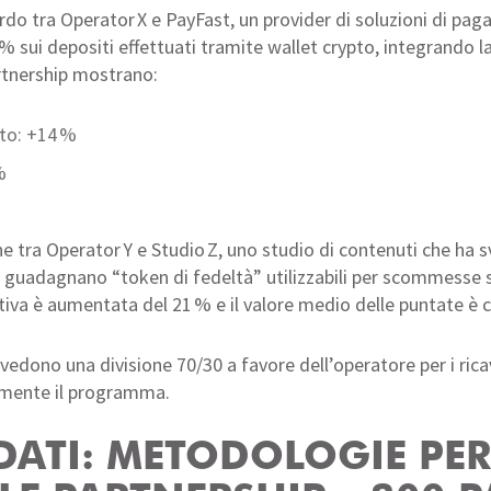
rdo tra Operator X e PayFast, un provider di soluzioni di pag
% sui depositi effettuati tramite wallet crypto, integrando la
rtnership mostrano:
ato: +14 %
%
 tra Operator Y e Studio Z, uno studio di contenuti che ha s
o guadagnano “token di fedeltà” utilizzabili per scommesse 
va è aumentata del 21 % e il valore medio delle puntate è c
vedono una divisione 70/30 a favore dell’operatore per i rica
amente il programma.
I DATI: METODOLOGIE PE