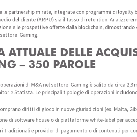
he le partnership mirate, integrate con programmi di loyalty 
medio del cliente (ARPU) sia il tasso di retention. Analizzere
one e le prospettive offerte dalla blockchain, dimostrando 
 settore iGaming.
A ATTUALE DELLE ACQUI
NG – 350 PAROLE
 operazioni di M&A nel settore iGaming è salito da circa 2,3 mi
tor e Statista. Le principali tipologie di operazioni includono
omprano diritti di gioco in nuove giurisdizioni (es. Malta, Gib
ne di software house o di piattaforme white‑label per accede
i tradizionali e provider di pagamento o di contenuti per cond