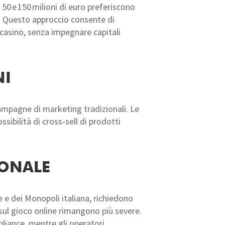
50 e 150 milioni di euro preferiscono
e. Questo approccio consente di
casino, senza impegnare capitali
NI
 campagne di marketing tradizionali. Le
sibilità di cross‑sell di prodotti
IONALE
e e dei Monopoli italiana, richiedono
i sul gioco online rimangono più severe.
liance, mentre gli operatori