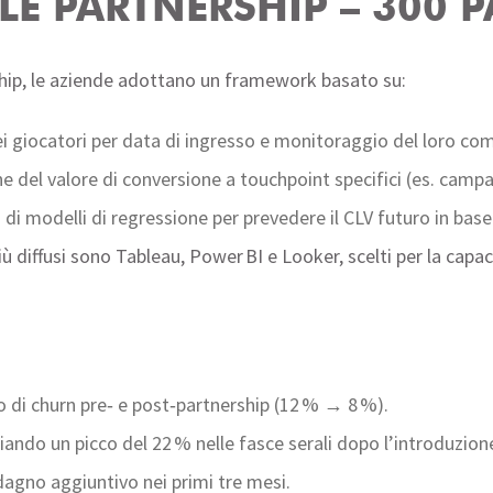
LLE PARTNERSHIP – 300 
ship, le aziende adottano un framework basato su:
i giocatori per data di ingresso e monitoraggio del loro c
 del valore di conversione a touchpoint specifici (es. campa
di modelli di regressione per prevedere il CLV futuro in base a
iù diffusi sono Tableau, Power BI e Looker, scelti per la capa
so di churn pre‑ e post‑partnership (12 % → 8 %).
iando un picco del 22 % nelle fasce serali dopo l’introduzion
dagno aggiuntivo nei primi tre mesi.