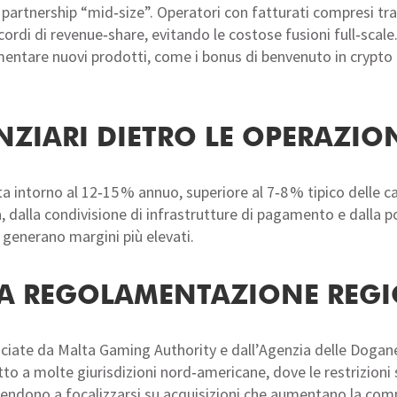
partnership “mid‑size”. Operatori con fatturati compresi tra 
cordi di revenue‑share, evitando le costose fusioni full‑scal
mentare nuovi prodotti, come i bonus di benvenuto in crypto 
ANZIARI DIETRO LE OPERAZIO
sta intorno al 12‑15 % annuo, superiore al 7‑8 % tipico delle
 dalla condivisione di infrastrutture di pagamento e dalla pos
 generano margini più elevati.
LLA REGOLAMENTAZIONE REG
lasciate da Malta Gaming Authority e dall’Agenzia delle Dogan
petto a molte giurisdizioni nord‑americane, dove le restrizion
tendono a focalizzarsi su acquisizioni che aumentano la comp