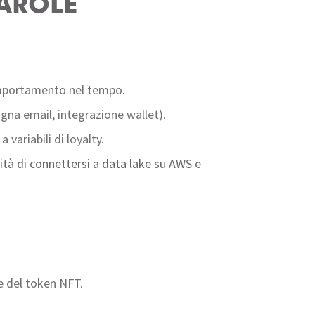
PAROLE
omportamento nel tempo.
gna email, integrazione wallet).
 variabili di loyalty.
cità di connettersi a data lake su AWS e
e del token NFT.