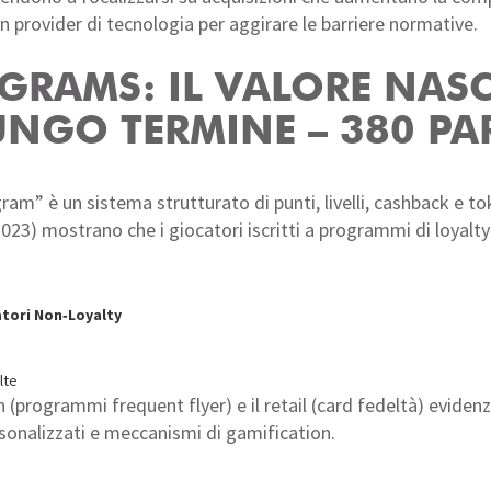
 provider di tecnologia per aggirare le barriere normative.
OGRAMS: IL VALORE NAS
UNGO TERMINE – 380 PA
am” è un sistema strutturato di punti, livelli, cashback e toke
023) mostrano che i giocatori iscritti a programmi di loyalt
tori Non‑Loyalty
lte
(programmi frequent flyer) e il retail (card fedeltà) evidenzia
ersonalizzati e meccanismi di gamification.