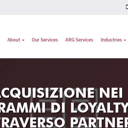
About
Our Services
ARG Services
Industries
ACQUISIZIONE NEI
RAMMI DI LOYALT
TRAVERSO PARTNE