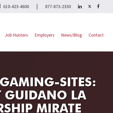
|
610-423-4600
877-873-2330
Job Hunters
Employers
News/Blog
Contact
 GAMING‑SITES:
Y GUIDANO LA
RSHIP MIRATE