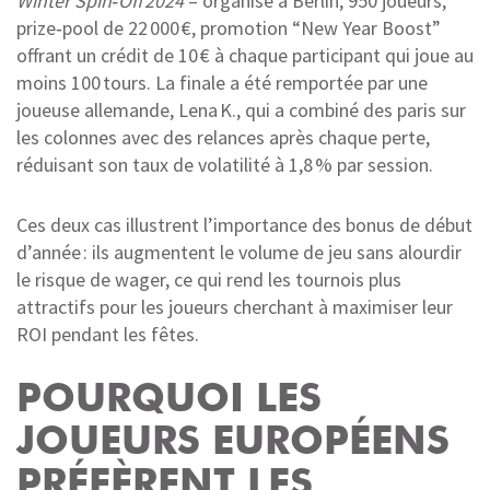
Winter Spin‑Off 2024
– organisé à Berlin, 950 joueurs,
prize‑pool de 22 000 €, promotion “New Year Boost”
offrant un crédit de 10 € à chaque participant qui joue au
moins 100 tours. La finale a été remportée par une
joueuse allemande, Lena K., qui a combiné des paris sur
les colonnes avec des relances après chaque perte,
réduisant son taux de volatilité à 1,8 % par session.
Ces deux cas illustrent l’importance des bonus de début
d’année : ils augmentent le volume de jeu sans alourdir
le risque de wager, ce qui rend les tournois plus
attractifs pour les joueurs cherchant à maximiser leur
ROI pendant les fêtes.
POURQUOI LES
JOUEURS EUROPÉENS
PRÉFÈRENT LES