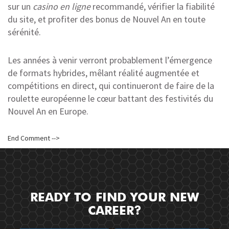
sur un
casino en ligne
recommandé, vérifier la fiabilité
du site, et profiter des bonus de Nouvel An en toute
sérénité.
Les années à venir verront probablement l’émergence
de formats hybrides, mêlant réalité augmentée et
compétitions en direct, qui continueront de faire de la
roulette européenne le cœur battant des festivités du
Nouvel An en Europe.
End Comment -->
READY TO FIND YOUR NEW
CAREER?