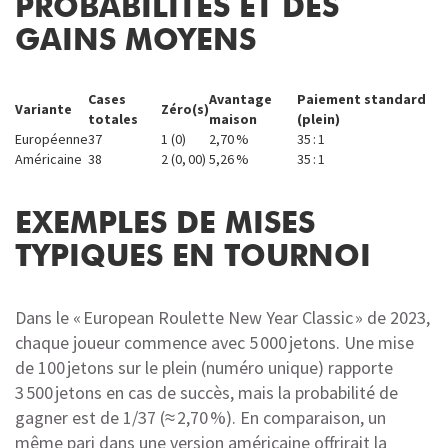
PROBABILITÉS ET DES
GAINS MOYENS
Cases
Avantage
Paiement standard
Variante
Zéro(s)
totales
maison
(plein)
Européenne
37
1 (0)
2,70 %
35 : 1
Américaine
38
2 (0, 00)
5,26 %
35 : 1
EXEMPLES DE MISES
TYPIQUES EN TOURNOI
Dans le « European Roulette New Year Classic » de 2023,
chaque joueur commence avec 5 000 jetons. Une mise
de 100 jetons sur le plein (numéro unique) rapporte
3 500 jetons en cas de succès, mais la probabilité de
gagner est de 1/37 (≈ 2,70 %). En comparaison, un
même pari dans une version américaine offrirait la