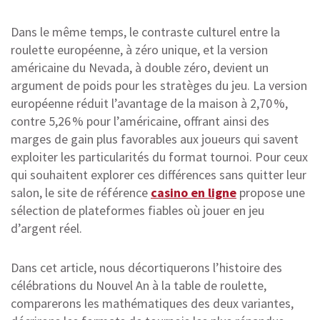
Dans le même temps, le contraste culturel entre la
roulette européenne, à zéro unique, et la version
américaine du Nevada, à double zéro, devient un
argument de poids pour les stratèges du jeu. La version
européenne réduit l’avantage de la maison à 2,70 %,
contre 5,26 % pour l’américaine, offrant ainsi des
marges de gain plus favorables aux joueurs qui savent
exploiter les particularités du format tournoi. Pour ceux
qui souhaitent explorer ces différences sans quitter leur
salon, le site de référence
casino en ligne
propose une
sélection de plateformes fiables où jouer en jeu
d’argent réel.
Dans cet article, nous décortiquerons l’histoire des
célébrations du Nouvel An à la table de roulette,
comparerons les mathématiques des deux variantes,