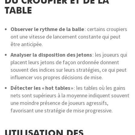
DU CROUPIER ET DE LA
TABLE
Observer le rythme de la balle
: certains croupiers
ont une vitesse de lancement constante qui peut
être anticipée.
Analyser la disposition des jetons
: les joueurs qui
placent leurs jetons de façon ordonnée donnent
souvent des indices sur leurs stratégies, ce qui peut
influencer vos propres décisions de mise.
Détecter les « hot tables »
: les tables où les gains
nets sont supérieurs à la moyenne indiquent souvent
une moindre présence de joueurs agressifs,
favorisant une stratégie de mise progressive.
UTILISATION DES