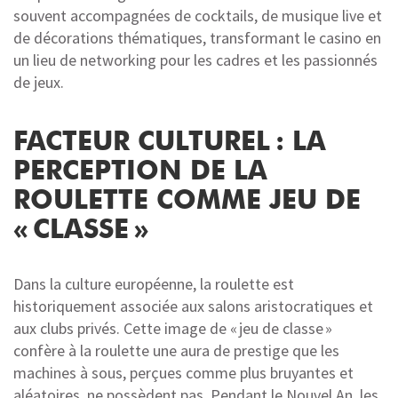
souvent accompagnées de cocktails, de musique live et
de décorations thématiques, transformant le casino en
un lieu de networking pour les cadres et les passionnés
de jeux.
FACTEUR CULTUREL : LA
PERCEPTION DE LA
ROULETTE COMME JEU DE
« CLASSE »
Dans la culture européenne, la roulette est
historiquement associée aux salons aristocratiques et
aux clubs privés. Cette image de « jeu de classe »
confère à la roulette une aura de prestige que les
machines à sous, perçues comme plus bruyantes et
aléatoires, ne possèdent pas. Pendant le Nouvel An, les