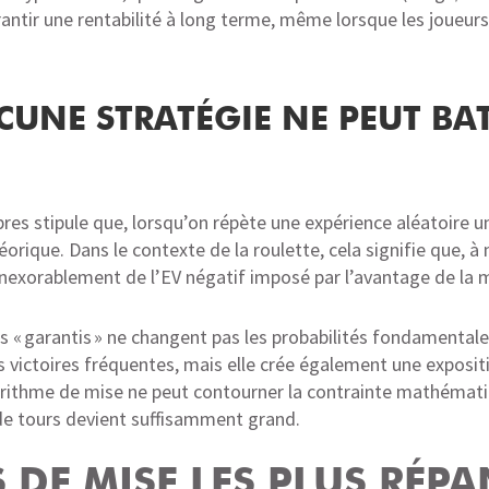
arantir une rentabilité à long terme, même lorsque les joueur
UNE STRATÉGIE NE PEUT BAT
res stipule que, lorsqu’on répète une expérience aléatoire 
rique. Dans le contexte de la roulette, cela signifie que, 
inexorablement de l’EV négatif imposé par l’avantage de la 
 garantis » ne changent pas les probabilités fondamentales. 
s victoires fréquentes, mais elle crée également une exposi
gorithme de mise ne peut contourner la contrainte mathématiq
de tours devient suffisamment grand.
S DE MISE LES PLUS RÉP