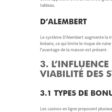
tableau.
D’ALEMBERT
Le système D’Alembert augmente la mis
linéaire, ce qui limite le risque de rui
l’avantage de la maison est présent.
3. L’INFLUENC
VIABILITÉ DES 
3.1 TYPES DE BON
Les casinos en ligne proposent plusieur