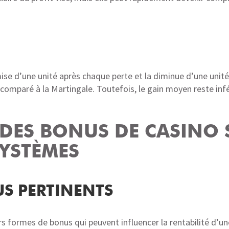
e d’une unité après chaque perte et la diminue d’une unité
ne comparé à la Martingale. Toutefois, le gain moyen reste infé
E DES BONUS DE CASINO 
SYSTÈMES
US PERTINENTS
s formes de bonus qui peuvent influencer la rentabilité d’une