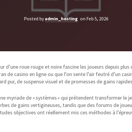
Posted by
admin_hosting
on Feb 5, 2026
our d’une roue rouge et noire fascine les joueurs depuis plus d
n de casino en ligne ou que l’on sente l’air feutré d’un casi
ard pur, de suspense visuel et de promesses de gains rapides
ne myriade de « systèmes » qui prétendent transformer le je
ourbes de gains vertigineuses, tandis que des forums de joue
’études objectives ont réellement mis ces méthodes à l’épreuv