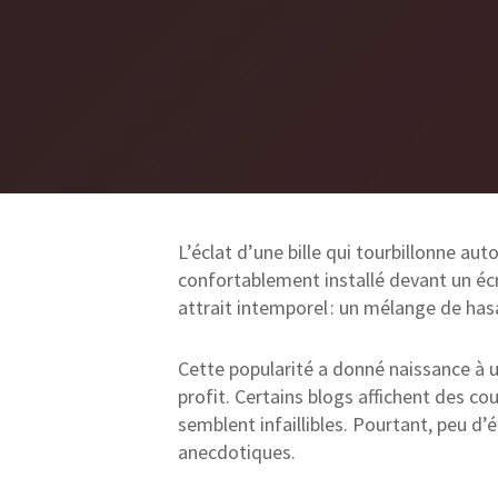
L’éclat d’une bille qui tourbillonne aut
confortablement installé devant un écra
attrait intemporel : un mélange de has
Cette popularité a donné naissance à u
profit. Certains blogs affichent des c
semblent infaillibles. Pourtant, peu d
anecdotiques.