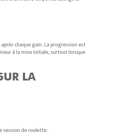
 après chaque gain. La progression est
rieur à la mise initiale, surtout lorsque
SUR LA
 session de roulette :