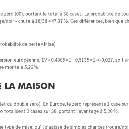
e zéro (00), portant le total à 38 cases. La probabilité de 
ge/noir » chute à 18/38 ≈ 47,37 %. Ces différences, bien que c
Probabilité de perte × Mise).
rsion européenne, EV = 0,4865 × 1 − 0,5135 × 1 ≈ ‑0,027, soit
ne monte à 5,26 %.
E LA MAISON
et du double zéro). En Europe, le zéro représente 1 case sur 
ro totalisent 2 cases sur 38, portant l’avantage à 5,26 %.
 type de mise, qu’il s’agisse de simples chances (rouge/noir)