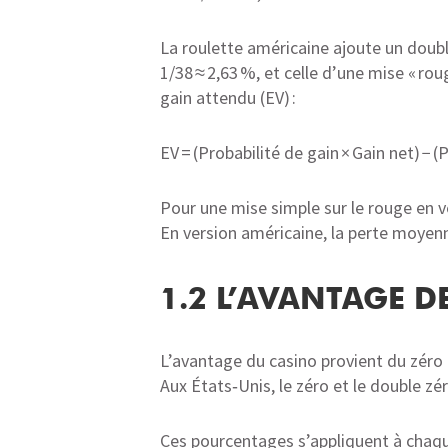
La roulette américaine ajoute un doubl
1/38 ≈ 2,63 %, et celle d’une mise « rou
gain attendu (EV) :
EV = (Probabilité de gain × Gain net) − (
Pour une mise simple sur le rouge en ve
En version américaine, la perte moyen
1.2 L’AVANTAGE D
L’avantage du casino provient du zéro (
Aux États‑Unis, le zéro et le double zé
Ces pourcentages s’appliquent à chaque