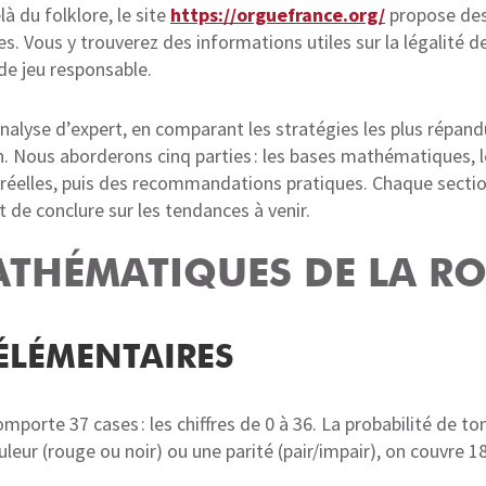
là du folklore, le site
https://orguefrance.org/
propose des 
. Vous y trouverez des informations utiles sur la légalité de
de jeu responsable.
e analyse d’expert, en comparant les stratégies les plus répan
on. Nous aborderons cinq parties : les bases mathématiques, 
 réelles, puis des recommandations pratiques. Chaque sectio
t de conclure sur les tendances à venir.
MATHÉMATIQUES DE LA R
 ÉLÉMENTAIRES
omporte 37 cases : les chiffres de 0 à 36. La probabilité de 
uleur (rouge ou noir) ou une parité (pair/impair), on couvre 1