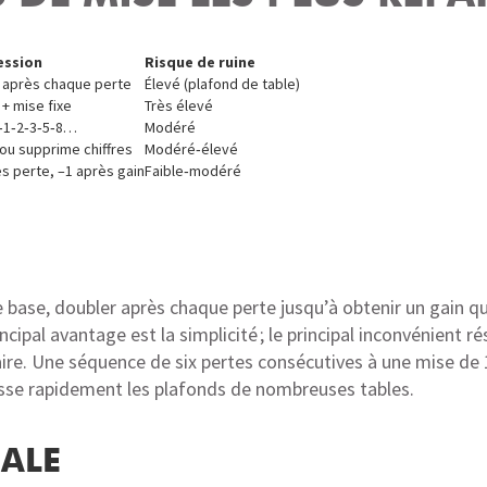
ession
Risque de ruine
 après chaque perte
Élevé (plafond de table)
+ mise fixe
Très élevé
1‑1‑2‑3‑5‑8…
Modéré
ou supprime chiffres
Modéré‑élevé
s perte, –1 après gain
Faible‑modéré
 base, doubler après chaque perte jusqu’à obtenir un gain q
incipal avantage est la simplicité ; le principal inconvénient 
aire. Une séquence de six pertes consécutives à une mise de 
asse rapidement les plafonds de nombreuses tables.
ALE