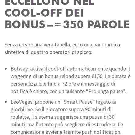
ECCELLONO NEL
COOL‑OFF DEI
BONUS – ≈ 350 PAROLE
Senza creare una vera tabella, ecco una panoramica
sintetica di quattro operatori di spicco:
Betway: attiva il cool‑off automaticamente quando il
wagering di un bonus reload supera €150. La durata è
personalizzabile fino a 72 ore e il messaggio di
notifica è chiaro, con un pulsante “Prolunga pausa”.
LeoVegas: propone un “Smart Pause” legato ai
giochi live. Se il giocatore supera 90 minuti di
roulette, il sistema suggerisce una pausa di 30
minuti, ma l’utente può scegliere di estenderla. La
comunicazione avviene tramite push notification.