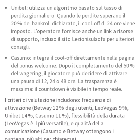
Unibet: utilizza un algoritmo basato sul tasso di
perdita giornaliero. Quando le perdite superano il
20 % del bankroll dichiarato, il cool‑off di 24 ore viene
imposto. L’operatore fornisce anche un link a risorse
di supporto, incluso il sito Lezionisulsofa per ulteriori
consigli.
Casumo: integra il cool‑off direttamente nella pagina
del bonus welcome. Dopo il completamento del 50 %
del wagering, il giocatore può decidere di attivare
una pausa di 12, 24 o 48 ore. La trasparenza è
massima: il countdown è visibile in tempo reale.
I criteri di valutazione includono: frequenza di
attivazione (Betway 12 % degli utenti, LeoVegas 9 %,
Unibet 14 %, Casumo 11 %), flessibilità della durata
(LeoVegas è il più versatile), e qualità della
comunicazione (Casumo e Betway ottengono i
punteggi più alti per chiarezza).