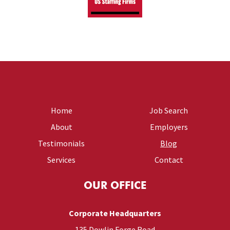
Home
Job Search
About
Employers
Testimonials
Blog
Services
Contact
OUR OFFICE
Corporate Headquarters
135 Dowlin Forge Road