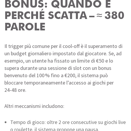
BONUS: QUANDO E
PERCHÉ SCATTA – ≈ 380
PAROLE
Il trigger più comune per il cool‑off è il superamento di
un budget giornaliero impostato dal giocatore. Se, ad
esempio, un utente ha fissato un limite di €50 e lo
supera durante una sessione di slot con un bonus
benvenuto del 100 % fino a €200, il sistema può
bloccare temporaneamente l’accesso ai giochi per
24‑48 ore.
Altri meccanismi includono:
Tempo di gioco: oltre 2 ore consecutive su giochi live
o roulette, il sistema propone una pausa.