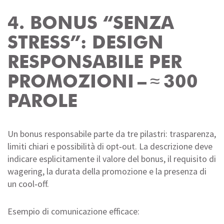
4. BONUS “SENZA
STRESS”: DESIGN
RESPONSABILE PER
PROMOZIONI – ≈ 300
PAROLE
Un bonus responsabile parte da tre pilastri: trasparenza,
limiti chiari e possibilità di opt‑out. La descrizione deve
indicare esplicitamente il valore del bonus, il requisito di
wagering, la durata della promozione e la presenza di
un cool‑off.
Esempio di comunicazione efficace: