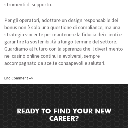
strumenti di supporto.
Per gli operatori, adottare un design responsabile dei
bonus non è solo una questione di compliance, ma una
strategia vincente per mantenere la fiducia dei clienti e
garantire la sostenibilità a lungo termine del settore.
Guardiamo al futuro con la speranza che il divertimento
nei casinò online continui a evolversi, sempre
accompagnato da scelte consapevoli e salutari.
End Comment -->
READY TO FIND YOUR NEW
CAREER?