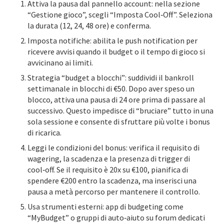
Attiva la pausa dal pannello account: nella sezione
“Gestione gioco”, scegli “Imposta Cool‑Off”. Seleziona
la durata (12, 24, 48 ore) e conferma.
Imposta notifiche: abilita le push notification per
ricevere avvisi quando il budget o il tempo di gioco si
avvicinano ai limiti.
Strategia “budget a blocchi”: suddividi il bankroll
settimanale in blocchi di €50. Dopo aver speso un
blocco, attiva una pausa di 24 ore prima di passare al
successivo. Questo impedisce di “bruciare” tutto in una
sola sessione e consente di sfruttare più volte i bonus
di ricarica.
Leggi le condizioni del bonus: verifica il requisito di
wagering, la scadenza e la presenza di trigger di
cool‑off. Se il requisito è 20x su €100, pianifica di
spendere €200 entro la scadenza, ma inserisci una
pausa a metà percorso per mantenere il controllo.
Usa strumenti esterni: app di budgeting come
“MyBudget” o gruppi di auto‑aiuto su forum dedicati