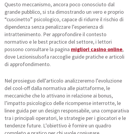
Questo meccanismo, ancora poco conosciuto dal
grande pubblico, si sta dimostrando un vero e proprio
“cuscinetto” psicologico, capace di ridurre il rischio di
dipendenza senza penalizzare l’esperienza di
intrattenimento. Per approfondire il contesto
normativo e le best practice del settore, i lettori
possono consultare la pagina
migliori casino online
,
dove Lezionisulsofa raccoglie guide pratiche e articoli
di approfondimento.
Nel prosieguo dell’articolo analizzeremo l’evoluzione
del cool‑off dalla normativa alle piattaforme, le
meccaniche che lo attivano in relazione ai bonus,
l’impatto psicologico delle ricompense interrotte, le
linee guida per un design responsabile, una comparativa
tra i principali operatori, le strategie per i giocatori e le
tendenze future. L’obiettivo è fornire un quadro
completo e pratico per chi vuole coniugare