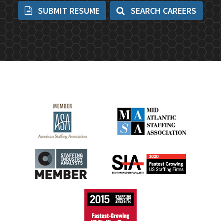
SUBMIT RESUME
SEARCH CAREERS