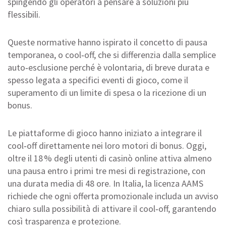
spingendo gli operatori a pensare a soluzioni più
flessibili.
Queste normative hanno ispirato il concetto di pausa
temporanea, o cool‑off, che si differenzia dalla semplice
auto‑esclusione perché è volontaria, di breve durata e
spesso legata a specifici eventi di gioco, come il
superamento di un limite di spesa o la ricezione di un
bonus.
Le piattaforme di gioco hanno iniziato a integrare il
cool‑off direttamente nei loro motori di bonus. Oggi,
oltre il 18 % degli utenti di casinò online attiva almeno
una pausa entro i primi tre mesi di registrazione, con
una durata media di 48 ore. In Italia, la licenza AAMS
richiede che ogni offerta promozionale includa un avviso
chiaro sulla possibilità di attivare il cool‑off, garantendo
così trasparenza e protezione.