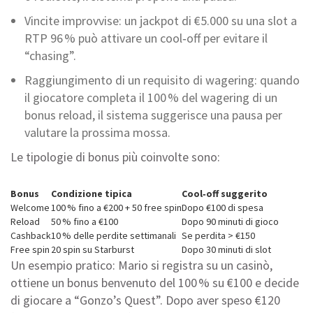
Vincite improvvise: un jackpot di €5.000 su una slot a
RTP 96 % può attivare un cool‑off per evitare il
“chasing”.
Raggiungimento di un requisito di wagering: quando
il giocatore completa il 100 % del wagering di un
bonus reload, il sistema suggerisce una pausa per
valutare la prossima mossa.
Le tipologie di bonus più coinvolte sono:
Bonus
Condizione tipica
Cool‑off suggerito
Welcome
100 % fino a €200 + 50 free spin
Dopo €100 di spesa
Reload
50 % fino a €100
Dopo 90 minuti di gioco
Cashback
10 % delle perdite settimanali
Se perdita > €150
Free spin
20 spin su Starburst
Dopo 30 minuti di slot
Un esempio pratico: Mario si registra su un casinò,
ottiene un bonus benvenuto del 100 % su €100 e decide
di giocare a “Gonzo’s Quest”. Dopo aver speso €120