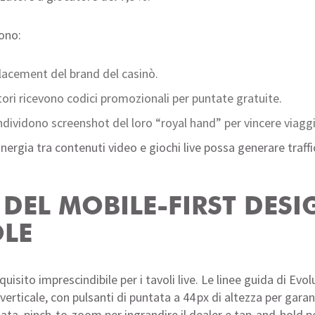
ono:
lacement del brand del casinò.
ori ricevono codici promozionali per puntate gratuite.
dividono screenshot del loro “royal hand” per vincere viaggi
ergia tra contenuti video e giochi live possa generare traffi
 DEL MOBILE‑FIRST DESI
OLE
equisito imprescindibile per i tavoli live. Le linee guida di 
verticale, con pulsanti di puntata a 44 px di altezza per garant
a, pinch‑to‑zoom per ingrandire il dealer e tap‑and‑hold per