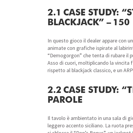
2.1 CASE STUDY: 
BLACKJACK” – 150
In questo gioco il dealer appare con u
animate con grafiche ispirate al labiri
“Demogorgon” che tenta di rubare il pu
Asso di cuori, moltiplicando la vincita
rispetto al blackjack classico, e un AR
2.2 CASE STUDY: 
PAROLE
Il tavolo è ambientato in una sala di g
leggero accento siciliano. La ruota pr
si sblocca il “Don’s Bonus”, un jackpot