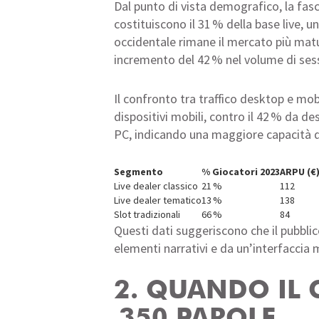
Dal punto di vista demografico, la fasc
costituiscono il 31 % della base live,
occidentale rimane il mercato più maturo
incremento del 42 % nel volume di ses
Il confronto tra traffico desktop e mobi
dispositivi mobili, contro il 42 % da d
PC, indicando una maggiore capacità di
Segmento
% Giocatori 2023
ARPU (€
Live dealer classico
21 %
112
Live dealer tematico
13 %
138
Slot tradizionali
66 %
84
Questi dati suggeriscono che il pubblic
elementi narrativi e da un’interfaccia m
2. QUANDO IL 