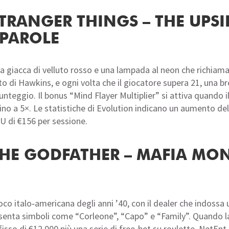
“STRANGER THINGS – THE UP
 PAROLE
na giacca di velluto rosso e una lampada al neon che richiama
nto di Hawkins, e ogni volta che il giocatore supera 21, una 
nteggio. Il bonus “Mind Flayer Multiplier” si attiva quando i
 fino a 5×. Le statistiche di Evolution indicano un aumento 
PU di €156 per sessione.
“THE GODFATHER – MAFIA MON
ioco italo‑americana degli anni ’40, con il dealer che indossa
esenta simboli come “Corleone”, “Capo” e “Family”. Quando la
 fisso di €12.000 più una serie di free‑bet su roulette. NetEn