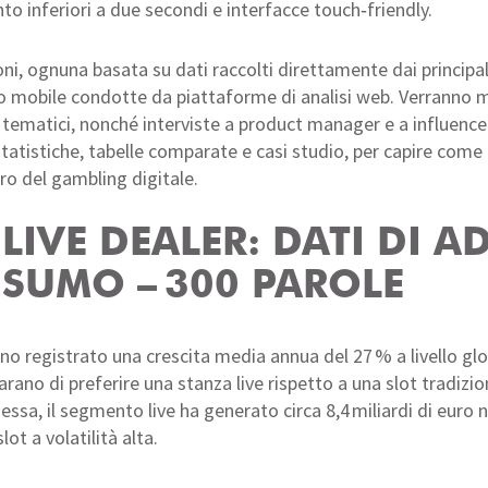
to inferiori a due secondi e interfacce touch‑friendly.
ioni, ognuna basata su dati raccolti direttamente dai princip
ico mobile condotte da piattaforme di analisi web. Verranno m
tematici, nonché interviste a product manager e a influencer 
tistiche, tabelle comparate e casi studio, per capire come 
uro del gambling digitale.
 LIVE DEALER: DATI DI 
NSUMO – 300 PAROLE
nno registrato una crescita media annua del 27 % a livello gl
arano di preferire una stanza live rispetto a una slot tradizio
essa, il segmento live ha generato circa 8,4 miliardi di euro
ot a volatilità alta.