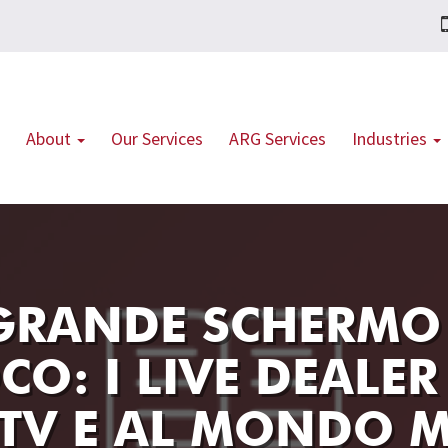
About
Our Services
ARG Services
Industries
GRANDE SCHERMO 
: I LIVE DEALER 
 TV E AL MONDO 