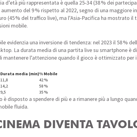
ia d’età più rappresentata è quella 25‑34 (38 % dei partecipa
 un aumento del 9 % rispetto al 2022, segno di una maggiore i
 (45 % del traffico live), ma l’Asia‑Pacifica ha mostrato il t
sioni mobile.
le evidenzia una inversione di tendenza: nel 2023 il 58 % dell
esktop. La durata media di una partita live su smartphone è di
 mantenere l’attenzione quando il gioco è ottimizzato per i
)
Durata media (min)
% Mobile
11,8
42 %
14,2
58 %
9,5
35 %
o è disposto a spendere di più e a rimanere più a lungo quand
obile fluida.
CINEMA DIVENTA TAVOL