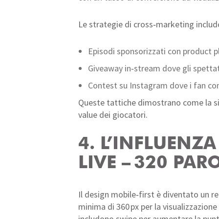
Le strategie di cross‑marketing includ
Episodi sponsorizzati con product p
Giveaway in‑stream dove gli spettat
Contest su Instagram dove i fan con
Queste tattiche dimostrano come la sin
value dei giocatori.
4. L’INFLUENZA
LIVE – 320 PAR
Il design mobile‑first è diventato un r
minima di 360 px per la visualizzazione 
includono swipe per aumentare la puntat