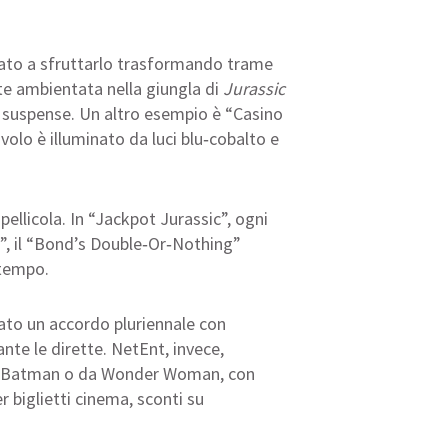
iziato a sfruttarlo trasformando trame
tte ambientata nella giungla di
Jurassic
 la suspense. Un altro esempio è “Casino
volo è illuminato da luci blu‑cobalto e
ellicola. In “Jackpot Jurassic”, ogni
le”, il “Bond’s Double‑Or‑Nothing”
 tempo.
lato un accordo pluriennale con
nte le dirette. NetEnt, invece,
o da Batman o da Wonder Woman, con
 biglietti cinema, sconti su