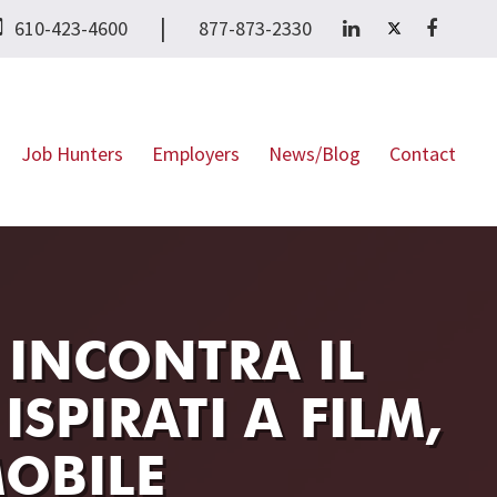
|
610-423-4600
877-873-2330
Job Hunters
Employers
News/Blog
Contact
INCONTRA IL
ISPIRATI A FILM,
MOBILE