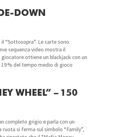
SIDE‑DOWN
 il “Sottosopra”. Le carte sono
breve sequenza video mostra il
l giocatore ottiene un blackjack con un
del 19 % del tempo medio di gioco
EY WHEEL” – 150
 un completo grigio e parla con un
 ruota si ferma sul simbolo “Family”,
t ha riportato che il “Mafia Money