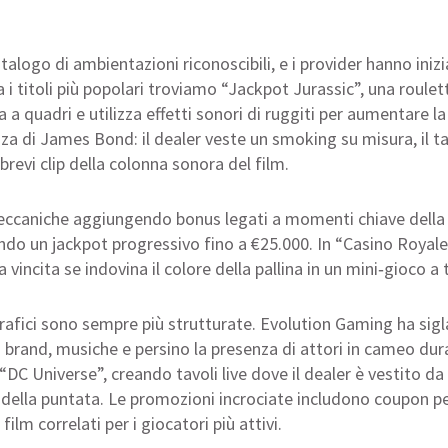
talogo di ambientazioni riconoscibili, e i provider hanno in
 i titoli più popolari troviamo “Jackpot Jurassic”, una roule
a a quadri e utilizza effetti sonori di ruggiti per aumentare
za di James Bond: il dealer veste un smoking su misura, il ta
evi clip della colonna sonora del film.
meccaniche aggiungendo bonus legati a momenti chiave della p
frendo un jackpot progressivo fino a €25.000. In “Casino Roya
 vincita se indovina il colore della pallina in un mini‑gioco a
rafici sono sempre più strutturate. Evolution Gaming ha sig
 brand, musiche e persino la presenza di attori in cameo dura
 “DC Universe”, creando tavoli live dove il dealer è vestit
 della puntata. Le promozioni incrociate includono coupon per
lm correlati per i giocatori più attivi.