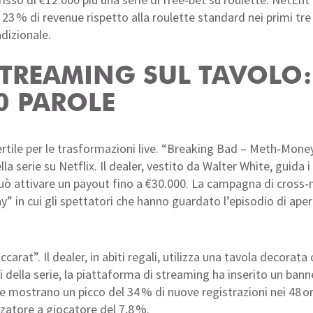
3 % di revenue rispetto alla roulette standard nei primi tre 
adizionale.
 STREAMING SUL TAVOLO:
0 PAROLE
rtile per le trasformazioni live. “Breaking Bad – Meth‑Money
a serie su Netflix. Il dealer, vestito da Walter White, guida 
uò attivare un payout fino a €30.000. La campagna di cross‑
 in cui gli spettatori che hanno guardato l’episodio di apert
arat”. Il dealer, in abiti regali, utilizza una tavola decorat
 della serie, la piattaforma di streaming ha inserito un banner
e mostrano un picco del 34 % di nuove registrazioni nei 48 ore
zatore a giocatore del 7,8 %.