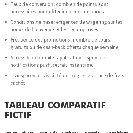
Taux de conversion : combien de points sont
nécessaires pour obtenir un euro de bonus.
Conditions de mise : exigences de wagering sur les
bonus de bienvenue et les récompenses.
Fréquence des promotions : nombre de tours
gratuits ou de cash‑back offerts chaque semaine.
Accessibilité mobile : application disponible,
notifications push, retrait instantané.
Transparence : visibilité des règles, absence de frais
cachés.
TABLEAU COMPARATIF
FICTIF
Casino
Niveau
Bonus de
Cashback
Retrait
Conditions