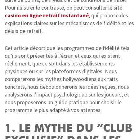
Pour illustrer le contraste, on peut consulter le site
casino en ligne retrait instantané
, qui propose des
explications claires sur les mécanismes de fidélité et les
délais de retrait.
Cet article décortique les programmes de fidélité tels
qu’ils sont présentés à l’écran et ceux qui existent
réellement, que ce soit dans les établissements
physiques ou sur les plateformes digitales. Nous
comparerons les mythes hollywoodiens aux faits
concrets, nous déboulonnerons les idées reçues, nous
analyserons l’impact psychologique sur les joueurs, et
nous proposerons un guide pratique pour choisir le
programme le plus adapté à vos attentes.
1. LE MYTHE DU “CLUB