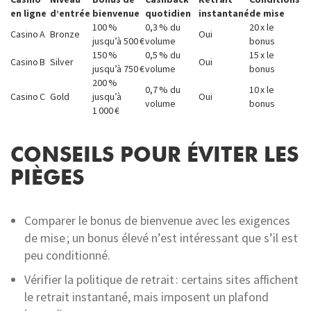
en ligne
d’entrée
bienvenue
quotidien
instantané
de mise
100 %
0,3 % du
20 x le
Casino A
Bronze
Oui
jusqu’à 500 €
volume
bonus
150 %
0,5 % du
15 x le
Casino B
Silver
Oui
jusqu’à 750 €
volume
bonus
200 %
0,7 % du
10 x le
Casino C
Gold
jusqu’à
Oui
volume
bonus
1 000 €
CONSEILS POUR ÉVITER LES
PIÈGES
Comparer le bonus de bienvenue avec les exigences
de mise ; un bonus élevé n’est intéressant que s’il est
peu conditionné.
Vérifier la politique de retrait : certains sites affichent
le retrait instantané, mais imposent un plafond