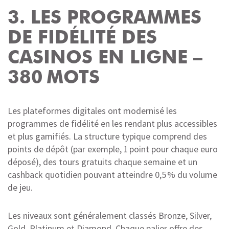
3. LES PROGRAMMES
DE FIDÉLITÉ DES
CASINOS EN LIGNE –
380 MOTS
Les plateformes digitales ont modernisé les
programmes de fidélité en les rendant plus accessibles
et plus gamifiés. La structure typique comprend des
points de dépôt (par exemple, 1 point pour chaque euro
déposé), des tours gratuits chaque semaine et un
cashback quotidien pouvant atteindre 0,5 % du volume
de jeu.
Les niveaux sont généralement classés Bronze, Silver,
Gold, Platinum et Diamond. Chaque palier offre des