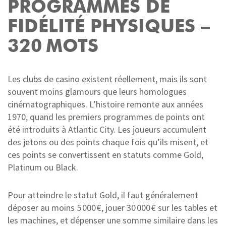
PROGRAMMES DE
FIDÉLITÉ PHYSIQUES –
320 MOTS
Les clubs de casino existent réellement, mais ils sont
souvent moins glamours que leurs homologues
cinématographiques. L’histoire remonte aux années
1970, quand les premiers programmes de points ont
été introduits à Atlantic City. Les joueurs accumulent
des jetons ou des points chaque fois qu’ils misent, et
ces points se convertissent en statuts comme Gold,
Platinum ou Black.
Pour atteindre le statut Gold, il faut généralement
déposer au moins 5 000 €, jouer 30 000 € sur les tables et
les machines, et dépenser une somme similaire dans les