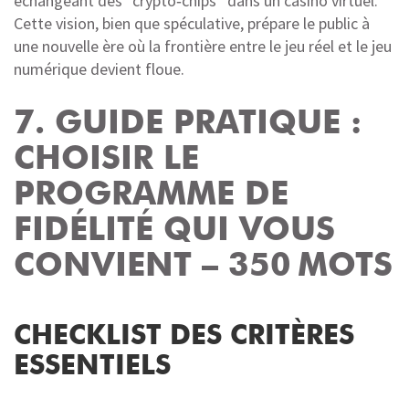
échangeant des “crypto‑chips” dans un casino virtuel.
Cette vision, bien que spéculative, prépare le public à
une nouvelle ère où la frontière entre le jeu réel et le jeu
numérique devient floue.
7. GUIDE PRATIQUE :
CHOISIR LE
PROGRAMME DE
FIDÉLITÉ QUI VOUS
CONVIENT – 350 MOTS
CHECKLIST DES CRITÈRES
ESSENTIELS