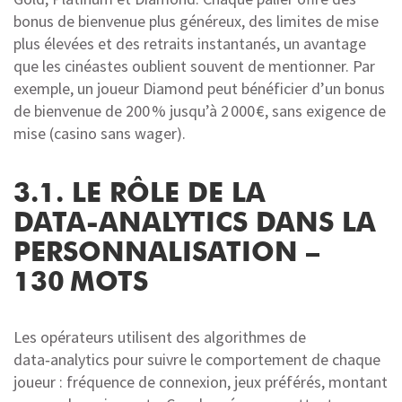
bonus de bienvenue plus généreux, des limites de mise
plus élevées et des retraits instantanés, un avantage
que les cinéastes oublient souvent de mentionner. Par
exemple, un joueur Diamond peut bénéficier d’un bonus
de bienvenue de 200 % jusqu’à 2 000 €, sans exigence de
mise (casino sans wager).
3.1. LE RÔLE DE LA
DATA‑ANALYTICS DANS LA
PERSONNALISATION –
130 MOTS
Les opérateurs utilisent des algorithmes de
data‑analytics pour suivre le comportement de chaque
joueur : fréquence de connexion, jeux préférés, montant