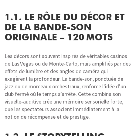
1.1. LE RÔLE DU DÉCOR ET
DE LA BANDE‑SON
ORIGINALE – 120 MOTS
Les décors sont souvent inspirés de véritables casinos
de Las Vegas ou de Monte‑Carlo, mais amplifiés par des
effets de lumière et des angles de caméra qui
exagèrent la profondeur. La bande‑son, ponctuée de
jazz ou de morceaux orchestraux, renforce l’idée d’un
club fermé où le temps s’arrête. Cette combinaison
visuelle‑auditive crée une mémoire sensorielle forte,
que les spectateurs associent immédiatement à la
notion de récompense et de prestige.