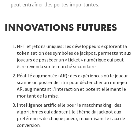
peut entraîner des pertes importantes.
INNOVATIONS FUTURES
NFT et jetons uniques : les développeurs explorent la
tokenisation des symboles de jackpot, permettant aux
joueurs de posséder un « ticket » numérique qui peut
être revendu sur le marché secondaire.
Réalité augmentée (AR) : des expériences où le joueur
scanne un poster de film pour déclencher un mini‑jeu
AR, augmentant l’interaction et potentiellement le
montant de la mise.
Intelligence artificielle pour le matchmaking : des
algorithmes qui adaptent le thème du jackpot aux
préférences de chaque joueur, maximisant le taux de
conversion.