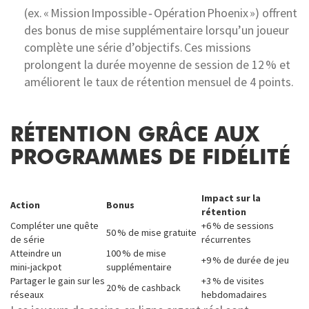
(ex. « Mission Impossible ‑ Opération Phoenix ») offrent
des bonus de mise supplémentaire lorsqu’un joueur
complète une série d’objectifs. Ces missions
prolongent la durée moyenne de session de 12 % et
améliorent le taux de rétention mensuel de 4 points.
RÉTENTION GRÂCE AUX
PROGRAMMES DE FIDÉLITÉ
Impact sur la
Action
Bonus
rétention
Compléter une quête
+6 % de sessions
50 % de mise gratuite
de série
récurrentes
Atteindre un
100 % de mise
+9 % de durée de jeu
mini‑jackpot
supplémentaire
Partager le gain sur les
+3 % de visites
20 % de cashback
réseaux
hebdomadaires