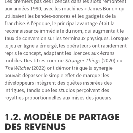
Les premiers pas des licences dans les slots remontent
aux années 1990, avec les machines « James Bond » qui
utilisaient les bandes‑sonores et les gadgets de la
franchise. À l’époque, le principal avantage était la
reconnaissance immédiate du nom, qui augmentait le
taux de conversion sur les terminaux physiques. Lorsque
le jeu en ligne a émergé, les opérateurs ont rapidement
repris le concept, adaptant les licences aux écrans
mobiles. Des titres comme
Stranger Things
(2020) ou
The Witcher
(2022) ont démontré que la synergie
pouvait dépasser le simple effet de marque : les
développeurs intègrent des quêtes inspirées des
intrigues, tandis que les studios perçoivent des
royalties proportionnelles aux mises des joueurs.
1.2. MODÈLE DE PARTAGE
DES REVENUS