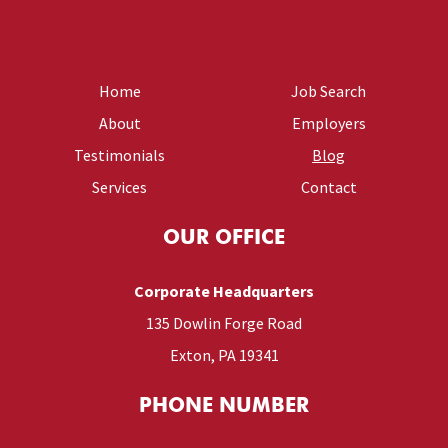
Home
Job Search
About
Employers
Testimonials
Blog
Services
Contact
OUR OFFICE
Corporate Headquarters
135 Dowlin Forge Road
Exton, PA 19341
PHONE NUMBER