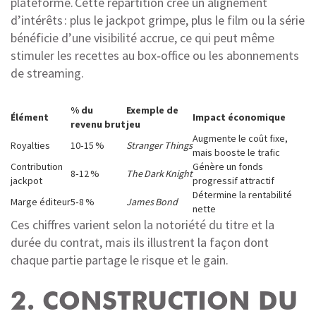
plateforme. Cette répartition crée un alignement
d’intérêts : plus le jackpot grimpe, plus le film ou la série
bénéficie d’une visibilité accrue, ce qui peut même
stimuler les recettes au box‑office ou les abonnements
de streaming.
% du
Exemple de
Élément
Impact économique
revenu brut
jeu
Augmente le coût fixe,
Royalties
10‑15 %
Stranger Things
mais booste le trafic
Contribution
Génère un fonds
8‑12 %
The Dark Knight
jackpot
progressif attractif
Détermine la rentabilité
Marge éditeur
5‑8 %
James Bond
nette
Ces chiffres varient selon la notoriété du titre et la
durée du contrat, mais ils illustrent la façon dont
chaque partie partage le risque et le gain.
2. CONSTRUCTION DU