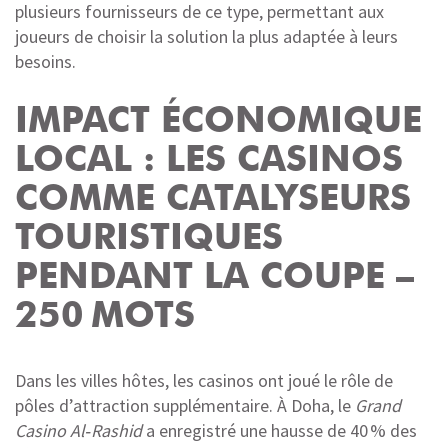
plusieurs fournisseurs de ce type, permettant aux
joueurs de choisir la solution la plus adaptée à leurs
besoins.
IMPACT ÉCONOMIQUE
LOCAL : LES CASINOS
COMME CATALYSEURS
TOURISTIQUES
PENDANT LA COUPE –
250 MOTS
Dans les villes hôtes, les casinos ont joué le rôle de
pôles d’attraction supplémentaire. À Doha, le
Grand
Casino Al‑Rashid
a enregistré une hausse de 40 % des