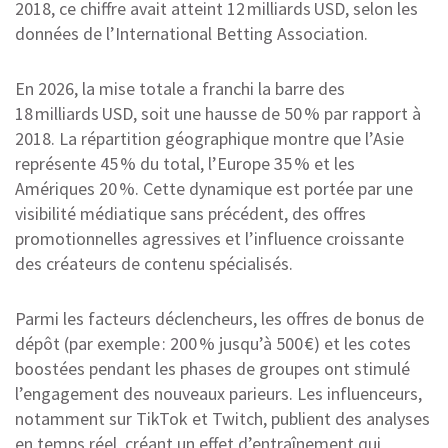
2018, ce chiffre avait atteint 12 milliards USD, selon les
données de l’International Betting Association.
En 2026, la mise totale a franchi la barre des
18 milliards USD, soit une hausse de 50 % par rapport à
2018. La répartition géographique montre que l’Asie
représente 45 % du total, l’Europe 35 % et les
Amériques 20 %. Cette dynamique est portée par une
visibilité médiatique sans précédent, des offres
promotionnelles agressives et l’influence croissante
des créateurs de contenu spécialisés.
Parmi les facteurs déclencheurs, les offres de bonus de
dépôt (par exemple : 200 % jusqu’à 500 €) et les cotes
boostées pendant les phases de groupes ont stimulé
l’engagement des nouveaux parieurs. Les influenceurs,
notamment sur TikTok et Twitch, publient des analyses
en temps réel, créant un effet d’entraînement qui