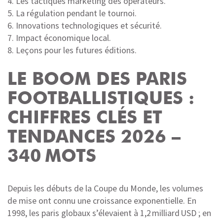
4. Les tactiques marketing des opérateurs.
5. La régulation pendant le tournoi.
6. Innovations technologiques et sécurité.
7. Impact économique local.
8. Leçons pour les futures éditions.
LE BOOM DES PARIS
FOOTBALLISTIQUES :
CHIFFRES CLÉS ET
TENDANCES 2026 –
340 MOTS
Depuis les débuts de la Coupe du Monde, les volumes
de mise ont connu une croissance exponentielle. En
1998, les paris globaux s’élevaient à 1,2 milliard USD ; en