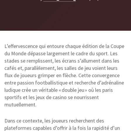
L’effervescence qui entoure chaque édition de la Coupe
du Monde dépasse largement le cadre du sport. Les
stades se remplissent, les écrans s’allument dans les
cafés et, parallèlement, les salles de jeu voient leurs
flux de joueurs grimper en flèche. Cette convergence
entre passion footballistique et recherche d’adrénaline
ludique crée un véritable « double jeu » où les paris
sportifs et les jeux de casino se nourrissent
mutuellement.
Dans ce contexte, les joueurs recherchent des
plateformes capables d’offrir à la fois la rapidité d’un