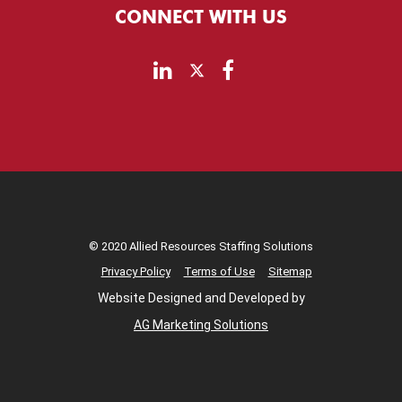
CONNECT WITH US
© 2020 Allied Resources Staffing Solutions
Privacy Policy
Terms of Use
Sitemap
Website Designed and Developed by
AG Marketing Solutions