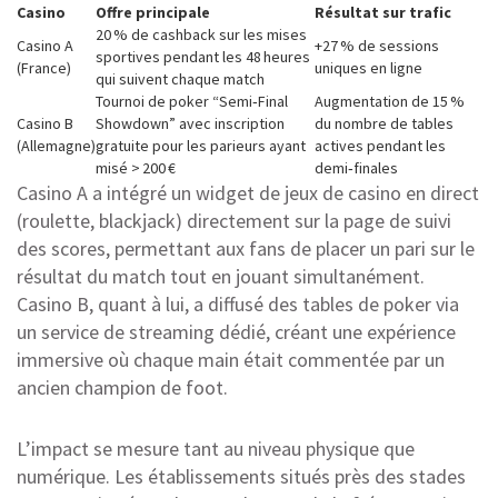
Casino
Offre principale
Résultat sur trafic
20 % de cashback sur les mises
Casino A
+27 % de sessions
sportives pendant les 48 heures
(France)
uniques en ligne
qui suivent chaque match
Tournoi de poker “Semi‑Final
Augmentation de 15 %
Casino B
Showdown” avec inscription
du nombre de tables
(Allemagne)
gratuite pour les parieurs ayant
actives pendant les
misé > 200 €
demi‑finales
Casino A a intégré un widget de jeux de casino en direct
(roulette, blackjack) directement sur la page de suivi
des scores, permettant aux fans de placer un pari sur le
résultat du match tout en jouant simultanément.
Casino B, quant à lui, a diffusé des tables de poker via
un service de streaming dédié, créant une expérience
immersive où chaque main était commentée par un
ancien champion de foot.
L’impact se mesure tant au niveau physique que
numérique. Les établissements situés près des stades