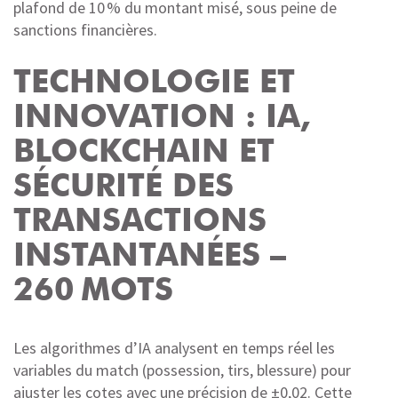
plafond de 10 % du montant misé, sous peine de
sanctions financières.
TECHNOLOGIE ET
INNOVATION : IA,
BLOCKCHAIN ET
SÉCURITÉ DES
TRANSACTIONS
INSTANTANÉES –
260 MOTS
Les algorithmes d’IA analysent en temps réel les
variables du match (possession, tirs, blessure) pour
ajuster les cotes avec une précision de ±0,02. Cette