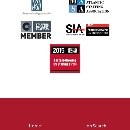
Home
Job Search