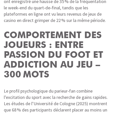
ont enregistré une hausse de 35 % de la fréquentation
le week‑end du quart‑de‑final, tandis que les
plateformes en ligne ont vu leurs revenus de jeux de
casino en direct grimper de 22 % sur la même période.
COMPORTEMENT DES
JOUEURS : ENTRE
PASSION DU FOOT ET
ADDICTION AU JEU –
300 MOTS
Le profil psychologique du parieur‑fan combine
l’excitation du sport avec la recherche de gains rapides.
Les études de l’Université de Cologne (2025) montrent
que 68 % des participants déclarent placer au moins un