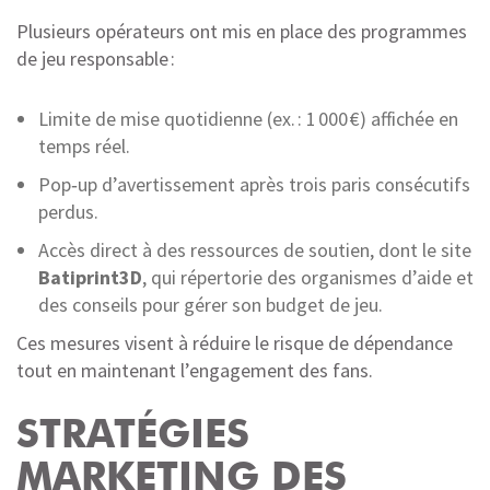
Plusieurs opérateurs ont mis en place des programmes
de jeu responsable :
Limite de mise quotidienne (ex. : 1 000 €) affichée en
temps réel.
Pop‑up d’avertissement après trois paris consécutifs
perdus.
Accès direct à des ressources de soutien, dont le site
Batiprint3D
, qui répertorie des organismes d’aide et
des conseils pour gérer son budget de jeu.
Ces mesures visent à réduire le risque de dépendance
tout en maintenant l’engagement des fans.
STRATÉGIES
MARKETING DES