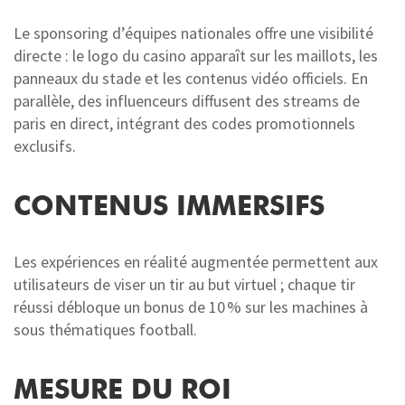
Le sponsoring d’équipes nationales offre une visibilité
directe : le logo du casino apparaît sur les maillots, les
panneaux du stade et les contenus vidéo officiels. En
parallèle, des influenceurs diffusent des streams de
paris en direct, intégrant des codes promotionnels
exclusifs.
CONTENUS IMMERSIFS
Les expériences en réalité augmentée permettent aux
utilisateurs de viser un tir au but virtuel ; chaque tir
réussi débloque un bonus de 10 % sur les machines à
sous thématiques football.
MESURE DU ROI