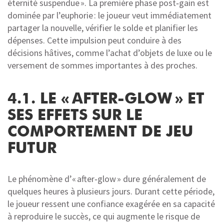
éternité suspendue ». La première phase post‑gain est
dominée par l’euphorie : le joueur veut immédiatement
partager la nouvelle, vérifier le solde et planifier les
dépenses. Cette impulsion peut conduire à des
décisions hâtives, comme l’achat d’objets de luxe ou le
versement de sommes importantes à des proches.
4.1. LE « AFTER‑GLOW » ET
SES EFFETS SUR LE
COMPORTEMENT DE JEU
FUTUR
Le phénomène d’« after‑glow » dure généralement de
quelques heures à plusieurs jours. Durant cette période,
le joueur ressent une confiance exagérée en sa capacité
à reproduire le succès, ce qui augmente le risque de