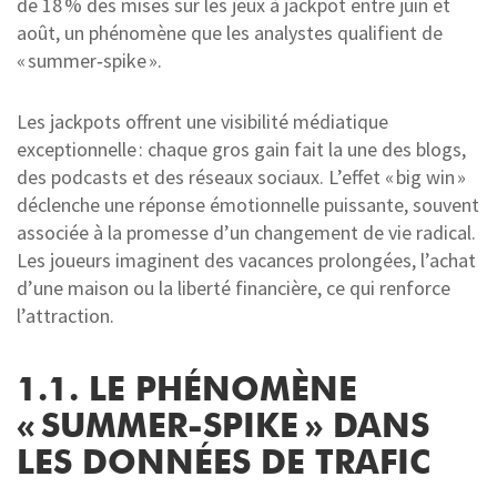
de 18 % des mises sur les jeux à jackpot entre juin et
août, un phénomène que les analystes qualifient de
« summer‑spike ».
Les jackpots offrent une visibilité médiatique
exceptionnelle : chaque gros gain fait la une des blogs,
des podcasts et des réseaux sociaux. L’effet « big win »
déclenche une réponse émotionnelle puissante, souvent
associée à la promesse d’un changement de vie radical.
Les joueurs imaginent des vacances prolongées, l’achat
d’une maison ou la liberté financière, ce qui renforce
l’attraction.
1.1. LE PHÉNOMÈNE
« SUMMER‑SPIKE » DANS
LES DONNÉES DE TRAFIC