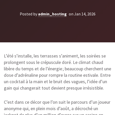
Posted by
admin_hosting
on Jan 14, 2026
L’été s’installe, les terrasses s’animent, les soirées se
prolongent sous le crépuscule doré. Le climat chaud
libère du temps et de l’énergie ; beaucoup cherchent une
dose d’adrénaline pour rompre la routine estivale. Entre
un cocktail à la main et le bruit des vagues, l’idée d’un
gain qui changerait tout devient presque irrésistible.
C’est dans ce décor que l’on suit le parcours d’un joueur
anonyme qui, en plein mois d’août, a décroché un
jackpot de plus d’un million d’euros sur un casino en