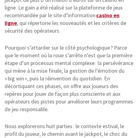
ligne. Le gain a été réalisé sur la plateforme de jeux
recommandée par le site d’information
casino en
ligne
, qui répertorie les nouveautés et les critères de
sécurité des opérateurs.
Pourquoi s’attarder sur le côté psychologique ? Parce
que le moment où la roue s’arrête n’est que la première
étape d’un processus mental complexe : la persévérance
qui mène à la mise finale, la gestion de l’émotion du
« big win », puis la réinvention du quotidien. En
décortiquant ces phases, on offre aux joueurs des
repères pour jouer de façon plus consciente et aux
opérateurs des pistes pour améliorer leurs programmes
de jeu responsable.
Nous explorerons huit parties : le contexte estival, le
profil du joueur, le chemin avant le jackpot, le choc du