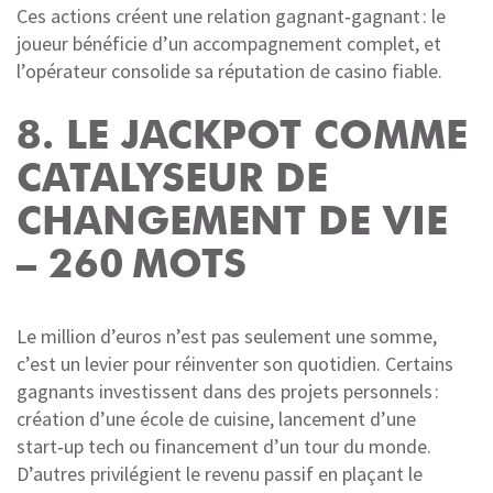
Ces actions créent une relation gagnant‑gagnant : le
joueur bénéficie d’un accompagnement complet, et
l’opérateur consolide sa réputation de casino fiable.
8. LE JACKPOT COMME
CATALYSEUR DE
CHANGEMENT DE VIE
– 260 MOTS
Le million d’euros n’est pas seulement une somme,
c’est un levier pour réinventer son quotidien. Certains
gagnants investissent dans des projets personnels :
création d’une école de cuisine, lancement d’une
start‑up tech ou financement d’un tour du monde.
D’autres privilégient le revenu passif en plaçant le