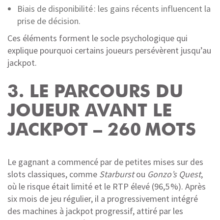
Biais de disponibilité : les gains récents influencent la
prise de décision.
Ces éléments forment le socle psychologique qui
explique pourquoi certains joueurs persévèrent jusqu’au
jackpot.
3. LE PARCOURS DU
JOUEUR AVANT LE
JACKPOT – 260 MOTS
Le gagnant a commencé par de petites mises sur des
slots classiques, comme
Starburst
ou
Gonzo’s Quest
,
où le risque était limité et le RTP élevé (96,5 %). Après
six mois de jeu régulier, il a progressivement intégré
des machines à jackpot progressif, attiré par les