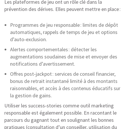
Les plateformes de jeu ont un rôle clé dans la
prévention des dérives. Elles peuvent mettre en place :
Programmes de jeu responsable : limites de dépôt
automatiques, rappels de temps de jeu et options
d’auto‑exclusion.
Alertes comportementales : détecter les
augmentations soudaines de mise et envoyer des
notifications d’avertissement.
Offres post‑jackpot : services de conseil financier,
bonus de retrait instantané limité à des montants
raisonnables, et accès à des contenus éducatifs sur
la gestion de gains.
Utiliser les success‑stories comme outil marketing
responsable est également possible. En racontant le
parcours du gagnant tout en soulignant les bonnes
pratiques (consultation d’un conseiller, utilisation du