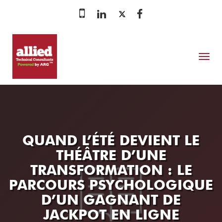
MENU
QUAND L’ÉTÉ DEVIENT LE
THÉÂTRE D’UNE
TRANSFORMATION : LE
PARCOURS PSYCHOLOGIQUE
D’UN GAGNANT DE
JACKPOT EN LIGNE