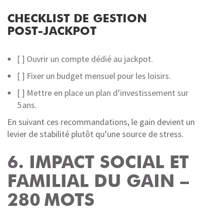
CHECKLIST DE GESTION
POST‑JACKPOT
[ ] Ouvrir un compte dédié au jackpot.
[ ] Fixer un budget mensuel pour les loisirs.
[ ] Mettre en place un plan d’investissement sur
5 ans.
En suivant ces recommandations, le gain devient un
levier de stabilité plutôt qu’une source de stress.
6. IMPACT SOCIAL ET
FAMILIAL DU GAIN –
280 MOTS