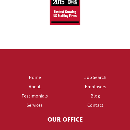
Home
Job Search
About
Employers
Testimonials
Blog
Services
Contact
OUR OFFICE