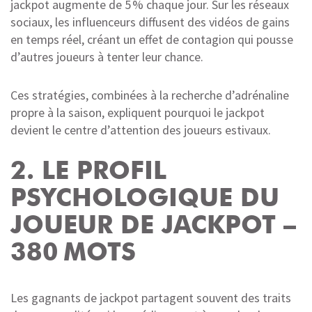
jackpot augmente de 5 % chaque jour. Sur les réseaux
sociaux, les influenceurs diffusent des vidéos de gains
en temps réel, créant un effet de contagion qui pousse
d’autres joueurs à tenter leur chance.
Ces stratégies, combinées à la recherche d’adrénaline
propre à la saison, expliquent pourquoi le jackpot
devient le centre d’attention des joueurs estivaux.
2. LE PROFIL
PSYCHOLOGIQUE DU
JOUEUR DE JACKPOT –
380 MOTS
Les gagnants de jackpot partagent souvent des traits