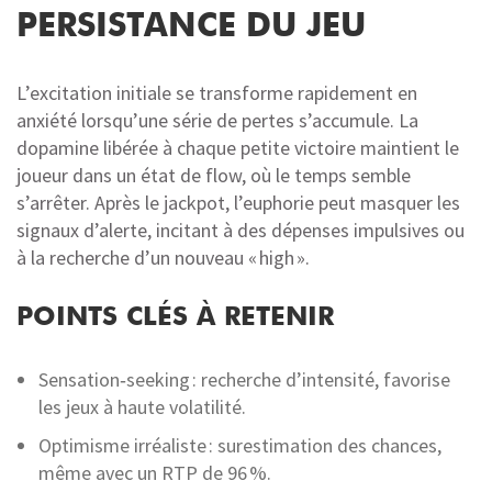
PERSISTANCE DU JEU
L’excitation initiale se transforme rapidement en
anxiété lorsqu’une série de pertes s’accumule. La
dopamine libérée à chaque petite victoire maintient le
joueur dans un état de flow, où le temps semble
s’arrêter. Après le jackpot, l’euphorie peut masquer les
signaux d’alerte, incitant à des dépenses impulsives ou
à la recherche d’un nouveau « high ».
POINTS CLÉS À RETENIR
Sensation‑seeking : recherche d’intensité, favorise
les jeux à haute volatilité.
Optimisme irréaliste : surestimation des chances,
même avec un RTP de 96 %.