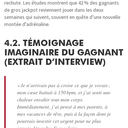
rechute. Les études montrent que 42 % des gagnants
de gros jackpot reviennent jouer dans les deux
semaines qui suivent, souvent en quête d’une nouvelle
montée d’adrénaline.
4.2. TÉMOIGNAGE
IMAGINAIRE DU GAGNANT
(EXTRAIT D’INTERVIEW)
« Je n’arrivais pas à croire ce que je voyais ;
mon cœur battait à 150 bpm, et j’ai senti une
chaleur envahir tout mon corps.
Immédiatement, j’ai pensé à mes parents, à
mes vacances de rêve, puis à la façon dont je
pourrais investir cet argent pour ne plus