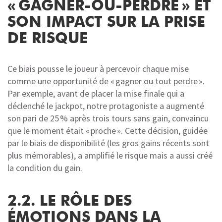
« GAGNER‑OU‑PERDRE » ET
SON IMPACT SUR LA PRISE
DE RISQUE
Ce biais pousse le joueur à percevoir chaque mise
comme une opportunité de « gagner ou tout perdre ».
Par exemple, avant de placer la mise finale qui a
déclenché le jackpot, notre protagoniste a augmenté
son pari de 25 % après trois tours sans gain, convaincu
que le moment était « proche ». Cette décision, guidée
par le biais de disponibilité (les gros gains récents sont
plus mémorables), a amplifié le risque mais a aussi créé
la condition du gain.
2.2. LE RÔLE DES
ÉMOTIONS DANS LA