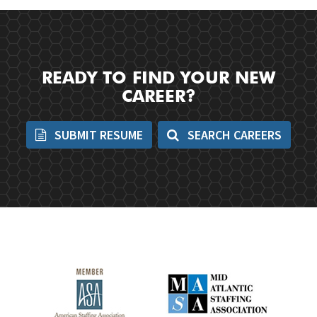
READY TO FIND YOUR NEW
CAREER?
SUBMIT RESUME
SEARCH CAREERS