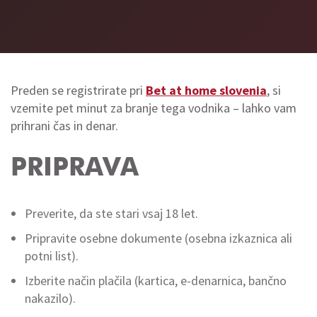
Preden se registrirate pri
Bet at home slovenia
, si
vzemite pet minut za branje tega vodnika – lahko vam
prihrani čas in denar.
PRIPRAVA
Preverite, da ste stari vsaj 18 let.
Pripravite osebne dokumente (osebna izkaznica ali
potni list).
Izberite način plačila (kartica, e-denarnica, bančno
nakazilo).