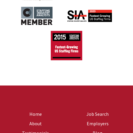
Home
Job Search
About
Employers