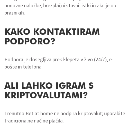
ponovne naložbe, brezplačni stavni listki in akcije ob
praznikih.
KAKO KONTAKTIRAM
PODPORO?
Podpora je dosegljiva prek klepeta v živo (24/7), e-
pošte in telefona.
ALI LAHKO IGRAM S
KRIPTOVALUTAMI?
Trenutno Bet at home ne podpira kriptovalut; uporabite
tradicionalne načine plačila.