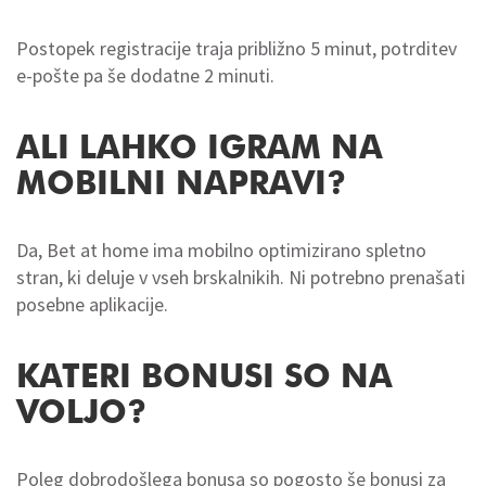
Postopek registracije traja približno 5 minut, potrditev
e-pošte pa še dodatne 2 minuti.
ALI LAHKO IGRAM NA
MOBILNI NAPRAVI?
Da, Bet at home ima mobilno optimizirano spletno
stran, ki deluje v vseh brskalnikih. Ni potrebno prenašati
posebne aplikacije.
KATERI BONUSI SO NA
VOLJO?
Poleg dobrodošlega bonusa so pogosto še bonusi za