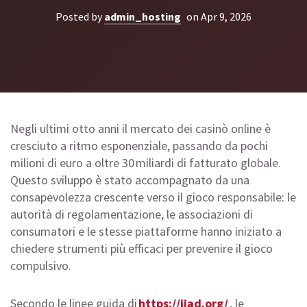
Posted by
admin_hosting
on Apr 9, 2026
Negli ultimi otto anni il mercato dei casinò online è
cresciuto a ritmo esponenziale, passando da pochi
milioni di euro a oltre 30 miliardi di fatturato globale.
Questo sviluppo è stato accompagnato da una
consapevolezza crescente verso il gioco responsabile: le
autorità di regolamentazione, le associazioni di
consumatori e le stesse piattaforme hanno iniziato a
chiedere strumenti più efficaci per prevenire il gioco
compulsivo.
Secondo le linee guida di
https://jiad.org/
, le