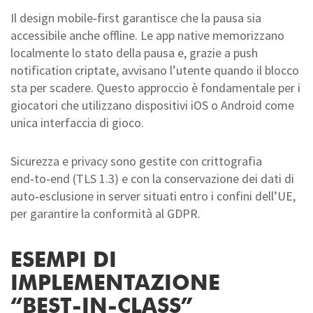
Il design mobile‑first garantisce che la pausa sia
accessibile anche offline. Le app native memorizzano
localmente lo stato della pausa e, grazie a push
notification criptate, avvisano l’utente quando il blocco
sta per scadere. Questo approccio è fondamentale per i
giocatori che utilizzano dispositivi iOS o Android come
unica interfaccia di gioco.
Sicurezza e privacy sono gestite con crittografia
end‑to‑end (TLS 1.3) e con la conservazione dei dati di
auto‑esclusione in server situati entro i confini dell’UE,
per garantire la conformità al GDPR.
ESEMPI DI
IMPLEMENTAZIONE
“BEST‑IN‑CLASS”