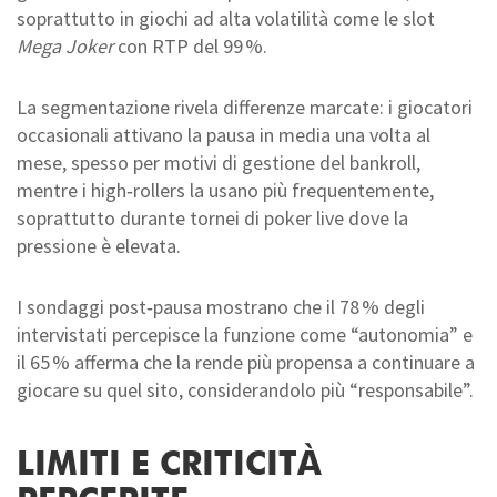
soprattutto in giochi ad alta volatilità come le slot
Mega Joker
con RTP del 99 %.
La segmentazione rivela differenze marcate: i giocatori
occasionali attivano la pausa in media una volta al
mese, spesso per motivi di gestione del bankroll,
mentre i high‑rollers la usano più frequentemente,
soprattutto durante tornei di poker live dove la
pressione è elevata.
I sondaggi post‑pausa mostrano che il 78 % degli
intervistati percepisce la funzione come “autonomia” e
il 65 % afferma che la rende più propensa a continuare a
giocare su quel sito, considerandolo più “responsabile”.
LIMITI E CRITICITÀ