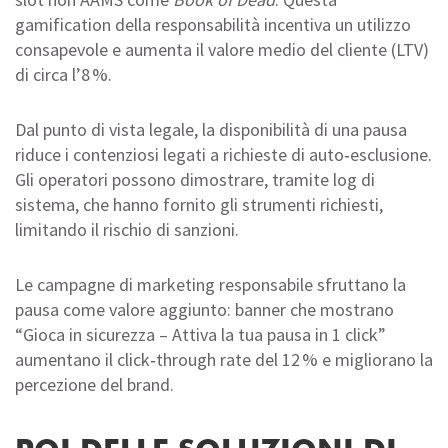
gamification della responsabilità incentiva un utilizzo
consapevole e aumenta il valore medio del cliente (LTV)
di circa l’8 %.
Dal punto di vista legale, la disponibilità di una pausa
riduce i contenziosi legati a richieste di auto‑esclusione.
Gli operatori possono dimostrare, tramite log di
sistema, che hanno fornito gli strumenti richiesti,
limitando il rischio di sanzioni.
Le campagne di marketing responsabile sfruttano la
pausa come valore aggiunto: banner che mostrano
“Gioca in sicurezza – Attiva la tua pausa in 1 click”
aumentano il click‑through rate del 12 % e migliorano la
percezione del brand.