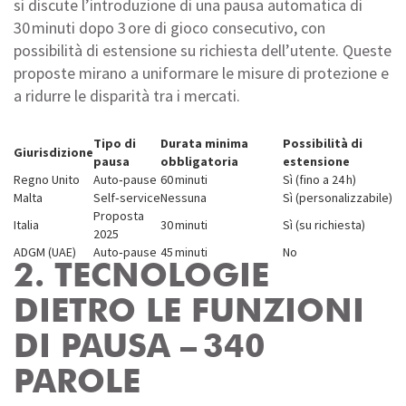
si discute l’introduzione di una pausa automatica di
30 minuti dopo 3 ore di gioco consecutivo, con
possibilità di estensione su richiesta dell’utente. Queste
proposte mirano a uniformare le misure di protezione e
a ridurre le disparità tra i mercati.
Tipo di
Durata minima
Possibilità di
Giurisdizione
pausa
obbligatoria
estensione
Regno Unito
Auto‑pause
60 minuti
Sì (fino a 24 h)
Malta
Self‑service
Nessuna
Sì (personalizzabile)
Proposta
Italia
30 minuti
Sì (su richiesta)
2025
ADGM (UAE)
Auto‑pause
45 minuti
No
2. TECNOLOGIE
DIETRO LE FUNZIONI
DI PAUSA – 340
PAROLE