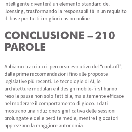
intelligente diventerà un elemento standard del
licensing, trasformando la responsabilità in un requisito
di base per tutti i migliori casino online.
CONCLUSIONE – 210
PAROLE
Abbiamo tracciato il percorso evolutivo del “cool‑off”,
dalle prime raccomandazioni fino alle proposte
legislative più recenti. Le tecnologie di AI, le
architetture modulari e il design mobile‑first hanno
reso la pausa non solo fattibile, ma altamente efficace
nel moderare il comportamento di gioco. I dati
mostrano una riduzione significativa delle sessioni
prolungate e delle perdite medie, mentre i giocatori
apprezzano la maggiore autonomia.