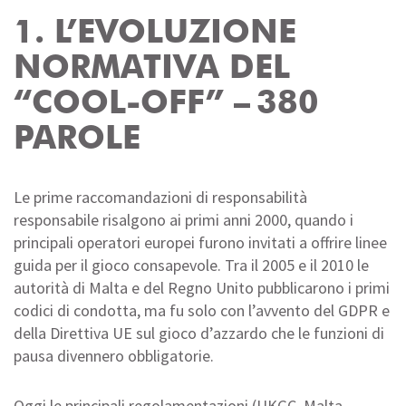
1. L’EVOLUZIONE
NORMATIVA DEL
“COOL‑OFF” – 380
PAROLE
Le prime raccomandazioni di responsabilità
responsabile risalgono ai primi anni 2000, quando i
principali operatori europei furono invitati a offrire linee
guida per il gioco consapevole. Tra il 2005 e il 2010 le
autorità di Malta e del Regno Unito pubblicarono i primi
codici di condotta, ma fu solo con l’avvento del GDPR e
della Direttiva UE sul gioco d’azzardo che le funzioni di
pausa divennero obbligatorie.
Oggi le principali regolamentazioni (UKGC, Malta