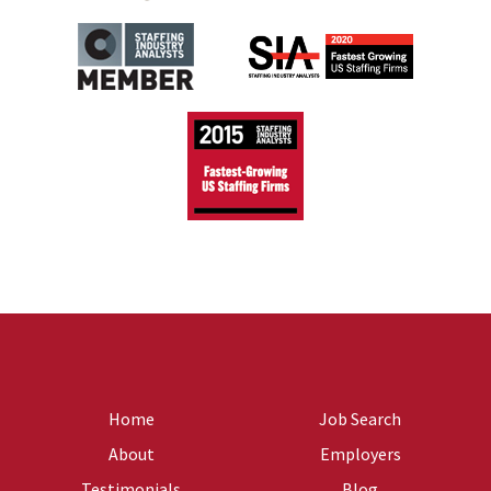
Home
Job Search
About
Employers
Testimonials
Blog