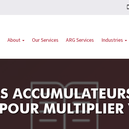
About
Our Services
ARG Services
Industries
ES ACCUMULATEURS
 POUR MULTIPLIER