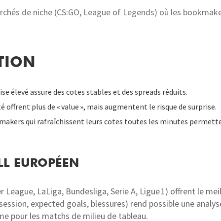
archés de niche (CS:GO, League of Legends) où les bookmaker
CTION
se élevé assure des cotes stables et des spreads réduits.
lité offrent plus de « value », mais augmentent le risque de surprise.
okmakers qui rafraîchissent leurs cotes toutes les minutes permet
LL EUROPÉEN
League, LaLiga, Bundesliga, Serie A, Ligue 1) offrent le mei
ssion, expected goals, blessures) rend possible une analyse 
me pour les matchs de milieu de tableau.