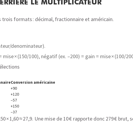
RRIÈRE LE MULTIPLICATEUR
trois formats : décimal, fractionnaire et américain.
rateur/denominateur).
 = mise × (150/100), négatif (ex. –200) = gain = mise × (100/200
élections
nnaire
Conversion américaine
+90
+120
–57
+150
–37
2,50 × 1,60 ≈ 27,9. Une mise de 10 € rapporte donc 279 € brut, 