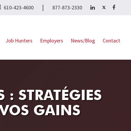
|
610-423-4600
877-873-2330
Job Hunters
Employers
News/Blog
Contact
 : STRATÉGIES
 VOS GAINS