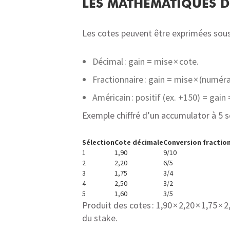
LES MATHÉMATIQUES DE
Les cotes peuvent être exprimées sous 
Décimal : gain = mise × cote.
Fractionnaire : gain = mise × (numé
Américain : positif (ex. +150) = gain
Exemple chiffré d’un accumulator à 5 s
Sélection
Cote décimale
Conversion fractio
1
1,90
9/10
2
2,20
6/5
3
1,75
3/4
4
2,50
3/2
5
1,60
3/5
Produit des cotes : 1,90 × 2,20 × 1,75 × 
du stake.