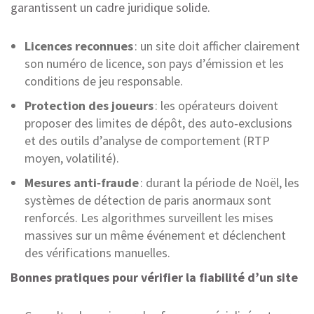
garantissent un cadre juridique solide.
Licences reconnues
: un site doit afficher clairement
son numéro de licence, son pays d’émission et les
conditions de jeu responsable.
Protection des joueurs
: les opérateurs doivent
proposer des limites de dépôt, des auto‑exclusions
et des outils d’analyse de comportement (RTP
moyen, volatilité).
Mesures anti‑fraude
: durant la période de Noël, les
systèmes de détection de paris anormaux sont
renforcés. Les algorithmes surveillent les mises
massives sur un même événement et déclenchent
des vérifications manuelles.
Bonnes pratiques pour vérifier la fiabilité d’un site