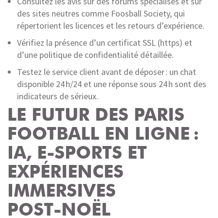
Consultez les avis sur des forums spécialisés et sur
des sites neutres comme Foosball Society, qui
répertorient les licences et les retours d’expérience.
Vérifiez la présence d’un certificat SSL (https) et
d’une politique de confidentialité détaillée.
Testez le service client avant de déposer : un chat
disponible 24 h/24 et une réponse sous 24 h sont des
indicateurs de sérieux.
LE FUTUR DES PARIS
FOOTBALL EN LIGNE :
IA, E‑SPORTS ET
EXPÉRIENCES
IMMERSIVES
POST‑NOËL