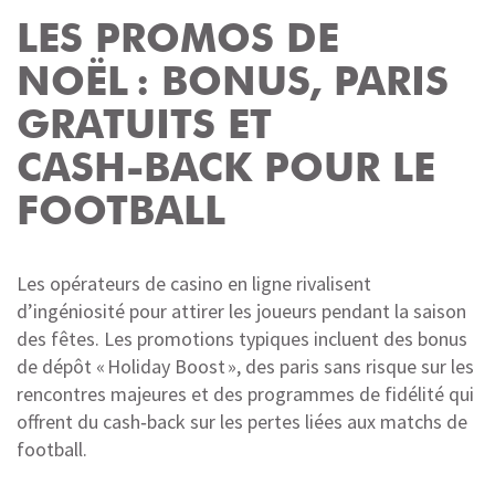
LES PROMOS DE
NOËL : BONUS, PARIS
GRATUITS ET
CASH‑BACK POUR LE
FOOTBALL
Les opérateurs de casino en ligne rivalisent
d’ingéniosité pour attirer les joueurs pendant la saison
des fêtes. Les promotions typiques incluent des bonus
de dépôt « Holiday Boost », des paris sans risque sur les
rencontres majeures et des programmes de fidélité qui
offrent du cash‑back sur les pertes liées aux matchs de
football.