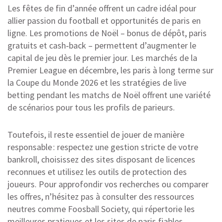
Les fêtes de fin d’année offrent un cadre idéal pour
allier passion du football et opportunités de paris en
ligne. Les promotions de Noël – bonus de dépôt, paris
gratuits et cash‑back – permettent d’augmenter le
capital de jeu dès le premier jour. Les marchés de la
Premier League en décembre, les paris à long terme sur
la Coupe du Monde 2026 et les stratégies de live
betting pendant les matchs de Noël offrent une variété
de scénarios pour tous les profils de parieurs.
Toutefois, il reste essentiel de jouer de manière
responsable : respectez une gestion stricte de votre
bankroll, choisissez des sites disposant de licences
reconnues et utilisez les outils de protection des
joueurs. Pour approfondir vos recherches ou comparer
les offres, n’hésitez pas à consulter des ressources
neutres comme Foosball Society, qui répertorie les
meilleures pratiques et les sites de paris fiables.