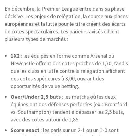
En décembre, la Premier League entre dans sa phase
décisive. Les enjeux de relégation, la course aux places
européennes et la lutte pour le titre créent des écarts
de cotes spectaculaires. Les parieurs avisés ciblent
plusieurs types de marchés :
1X2
: les équipes en forme comme Arsenal ou
Newcastle offrent des cotes proches de 1,70, tandis
que les clubs en lutte contre la relégation affichent
des cotes supérieures à 3,00, ouvrant des
opportunités de value betting.
Over/Under 2,5 buts
: les matchs où les deux
équipes ont des défenses perforées (ex. : Brentford
vs. Southampton) tendent à dépasser les 2,5 buts,
avec des cotes autour de 1,85.
Score exact
: les paris sur un 2‑1 ou un 1‑0 sont