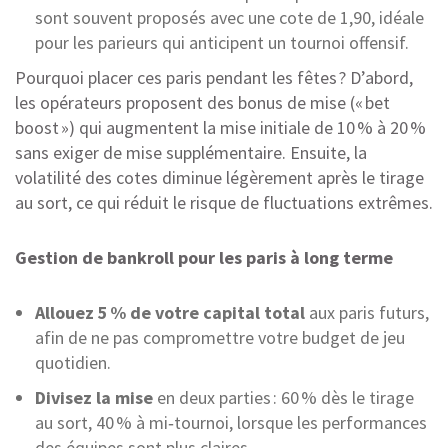
sont souvent proposés avec une cote de 1,90, idéale
pour les parieurs qui anticipent un tournoi offensif.
Pourquoi placer ces paris pendant les fêtes ? D’abord,
les opérateurs proposent des bonus de mise (« bet
boost ») qui augmentent la mise initiale de 10 % à 20 %
sans exiger de mise supplémentaire. Ensuite, la
volatilité des cotes diminue légèrement après le tirage
au sort, ce qui réduit le risque de fluctuations extrêmes.
Gestion de bankroll pour les paris à long terme
Allouez 5 % de votre capital total
aux paris futurs,
afin de ne pas compromettre votre budget de jeu
quotidien.
Divisez la mise
en deux parties : 60 % dès le tirage
au sort, 40 % à mi‑tournoi, lorsque les performances
des équipes sont plus claires.