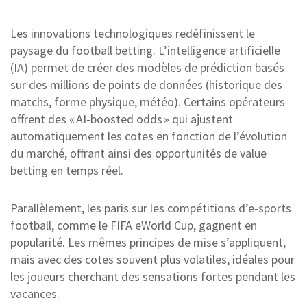
Les innovations technologiques redéfinissent le
paysage du football betting. L’intelligence artificielle
(IA) permet de créer des modèles de prédiction basés
sur des millions de points de données (historique des
matchs, forme physique, météo). Certains opérateurs
offrent des « AI‑boosted odds » qui ajustent
automatiquement les cotes en fonction de l’évolution
du marché, offrant ainsi des opportunités de value
betting en temps réel.
Parallèlement, les paris sur les compétitions d’e‑sports
football, comme le FIFA eWorld Cup, gagnent en
popularité. Les mêmes principes de mise s’appliquent,
mais avec des cotes souvent plus volatiles, idéales pour
les joueurs cherchant des sensations fortes pendant les
vacances.