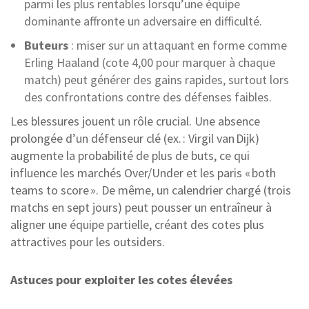
parmi les plus rentables lorsqu’une équipe
dominante affronte un adversaire en difficulté.
Buteurs
: miser sur un attaquant en forme comme
Erling Haaland (cote 4,00 pour marquer à chaque
match) peut générer des gains rapides, surtout lors
des confrontations contre des défenses faibles.
Les blessures jouent un rôle crucial. Une absence
prolongée d’un défenseur clé (ex. : Virgil van Dijk)
augmente la probabilité de plus de buts, ce qui
influence les marchés Over/Under et les paris « both
teams to score ». De même, un calendrier chargé (trois
matchs en sept jours) peut pousser un entraîneur à
aligner une équipe partielle, créant des cotes plus
attractives pour les outsiders.
Astuces pour exploiter les cotes élevées