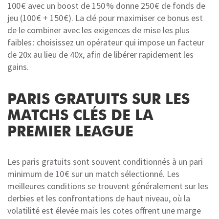
100 € avec un boost de 150 % donne 250 € de fonds de
jeu (100 € + 150 €). La clé pour maximiser ce bonus est
de le combiner avec les exigences de mise les plus
faibles : choisissez un opérateur qui impose un facteur
de 20x au lieu de 40x, afin de libérer rapidement les
gains.
PARIS GRATUITS SUR LES
MATCHS CLÉS DE LA
PREMIER LEAGUE
Les paris gratuits sont souvent conditionnés à un pari
minimum de 10 € sur un match sélectionné. Les
meilleures conditions se trouvent généralement sur les
derbies et les confrontations de haut niveau, où la
volatilité est élevée mais les cotes offrent une marge