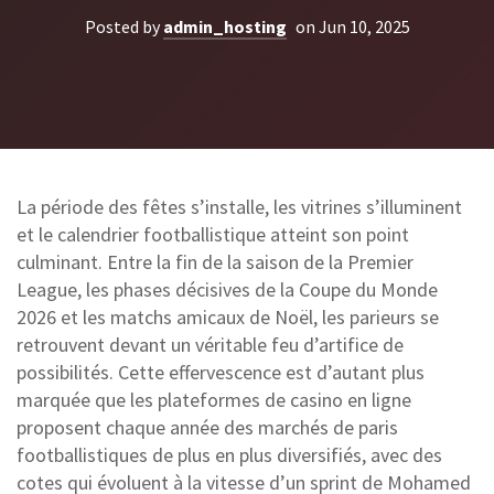
Posted by
admin_hosting
on Jun 10, 2025
La période des fêtes s’installe, les vitrines s’illuminent
et le calendrier footballistique atteint son point
culminant. Entre la fin de la saison de la Premier
League, les phases décisives de la Coupe du Monde
2026 et les matchs amicaux de Noël, les parieurs se
retrouvent devant un véritable feu d’artifice de
possibilités. Cette effervescence est d’autant plus
marquée que les plateformes de casino en ligne
proposent chaque année des marchés de paris
footballistiques de plus en plus diversifiés, avec des
cotes qui évoluent à la vitesse d’un sprint de Mohamed