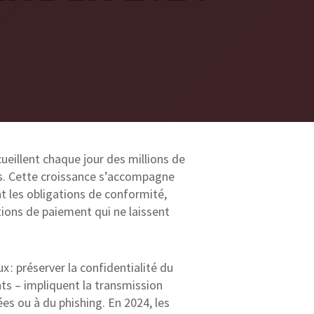
cueillent chaque jour des millions de
ifs. Cette croissance s’accompagne
t les obligations de conformité,
tions de paiement qui ne laissent
 préserver la confidentialité du
nts – impliquent la transmission
es ou à du phishing. En 2024, les