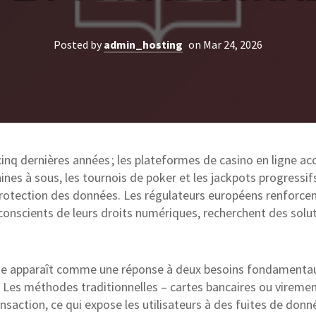
Posted by
admin_hosting
on Mar 24, 2026
cinq dernières années ; les plateformes de casino en ligne ac
chines à sous, les tournois de poker et les jackpots progress
rotection des données. Les régulateurs européens renforcen
s conscients de leurs droits numériques, recherchent des solu
e apparaît comme une réponse à deux besoins fondamentaux :
e. Les méthodes traditionnelles – cartes bancaires ou vireme
saction, ce qui expose les utilisateurs à des fuites de donné