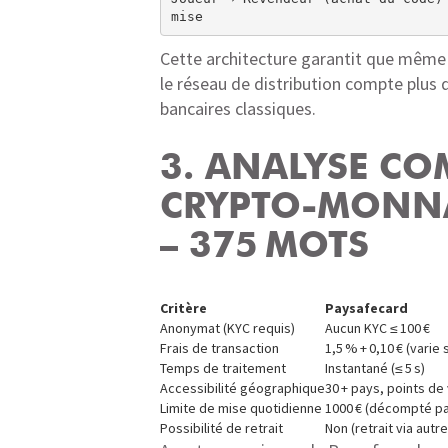
Cette architecture garantit que même e
le réseau de distribution compte plus 
bancaires classiques.
3. ANALYSE CO
CRYPTO‑MONNAI
– 375 MOTS
Critère
Paysafecard
Anonymat (KYC requis)
Aucun KYC ≤ 100 €
Frais de transaction
1,5 % + 0,10 € (varie 
Temps de traitement
Instantané (≤ 5 s)
Accessibilité géographique
30 + pays, points d
Limite de mise quotidienne
1000 € (décompté pa
Possibilité de retrait
Non (retrait via aut