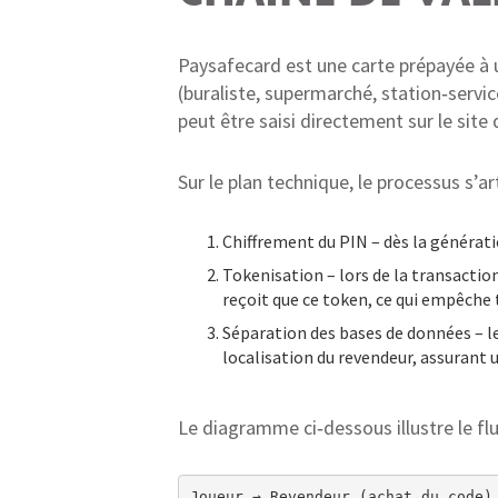
Paysafecard est une carte prépayée à u
(buraliste, supermarché, station‑service
peut être saisi directement sur le site
Sur le plan technique, le processus s’ar
Chiffrement du PIN – dès la générati
Tokenisation – lors de la transactio
reçoit que ce token, ce qui empêche t
Séparation des bases de données – 
localisation du revendeur, assurant 
Le diagramme ci‑dessous illustre le flu
Joueur → Revendeur (achat du code)