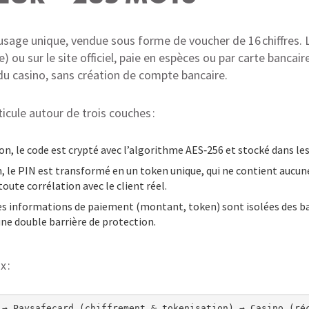
sage unique, vendue sous forme de voucher de 16 chiffres. L
) ou sur le site officiel, paie en espèces ou par carte bancai
 du casino, sans création de compte bancaire.
ticule autour de trois couches :
on, le code est crypté avec l’algorithme AES‑256 et stocké dans les
n, le PIN est transformé en un token unique, qui ne contient aucun
oute corrélation avec le client réel.
les informations de paiement (montant, token) sont isolées des b
une double barrière de protection.
x :
 → Paysafecard (chiffrement & tokenisation) → Casino (réc