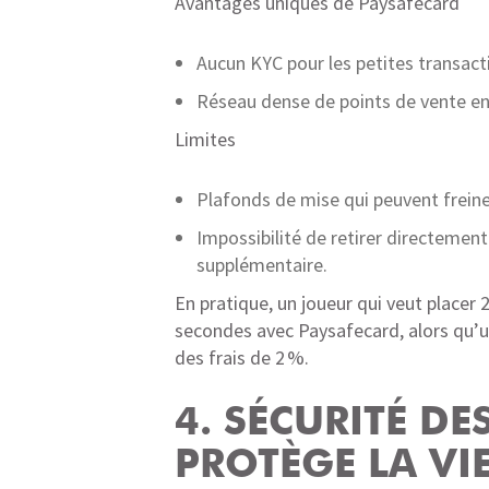
Avantages uniques de Paysafecard
Aucun KYC pour les petites transacti
Réseau dense de points de vente en 
Limites
Plafonds de mise qui peuvent freine
Impossibilité de retirer directement
supplémentaire.
En pratique, un joueur qui veut placer 
secondes avec Paysafecard, alors qu’u
des frais de 2 %.
4. SÉCURITÉ D
PROTÈGE LA VI