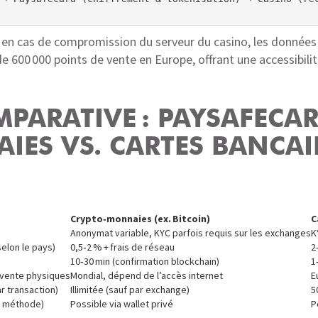
n cas de compromission du serveur du casino, les données se
de 600 000 points de vente en Europe, offrant une accessibili
MPARATIVE : PAYSAFECAR
ES VS. CARTES BANCAI
Crypto‑monnaies (ex. Bitcoin)
C
Anonymat variable, KYC parfois requis sur les exchanges
K
selon le pays)
0,5‑2 % + frais de réseau
2
10‑30 min (confirmation blockchain)
1
e vente physiques
Mondial, dépend de l’accès internet
E
r transaction)
Illimitée (sauf par exchange)
5
re méthode)
Possible via wallet privé
P