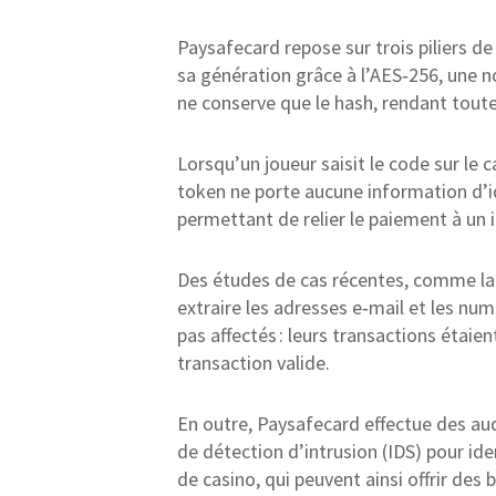
Paysafecard repose sur trois piliers de
sa génération grâce à l’AES‑256, une no
ne conserve que le hash, rendant toute
Lorsqu’un joueur saisit le code sur l
token ne porte aucune information d’id
permettant de relier le paiement à un 
Des études de cas récentes, comme la 
extraire les adresses e‑mail et les nu
pas affectés : leurs transactions étai
transaction valide.
En outre, Paysafecard effectue des aud
de détection d’intrusion (IDS) pour id
de casino, qui peuvent ainsi offrir de