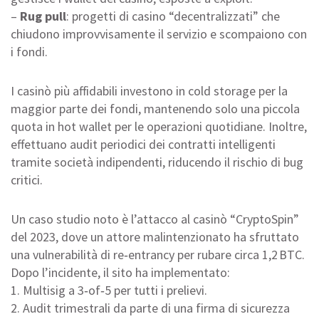
–
Rug pull
: progetti di casino “decentralizzati” che
chiudono improvvisamente il servizio e scompaiono con
i fondi.
I casinò più affidabili investono in cold storage per la
maggior parte dei fondi, mantenendo solo una piccola
quota in hot wallet per le operazioni quotidiane. Inoltre,
effettuano audit periodici dei contratti intelligenti
tramite società indipendenti, riducendo il rischio di bug
critici.
Un caso studio noto è l’attacco al casinò “CryptoSpin”
del 2023, dove un attore malintenzionato ha sfruttato
una vulnerabilità di re‑entrancy per rubare circa 1,2 BTC.
Dopo l’incidente, il sito ha implementato:
1. Multisig a 3‑of‑5 per tutti i prelievi.
2. Audit trimestrali da parte di una firma di sicurezza