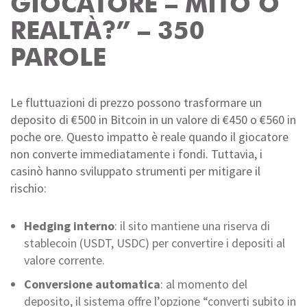
GIOCATORE – MITO O
REALTÀ?” – 350
PAROLE
Le fluttuazioni di prezzo possono trasformare un
deposito di €500 in Bitcoin in un valore di €450 o €560 in
poche ore. Questo impatto è reale quando il giocatore
non converte immediatamente i fondi. Tuttavia, i
casinò hanno sviluppato strumenti per mitigare il
rischio:
Hedging interno
: il sito mantiene una riserva di
stablecoin (USDT, USDC) per convertire i depositi al
valore corrente.
Conversione automatica
: al momento del
deposito, il sistema offre l’opzione “converti subito in