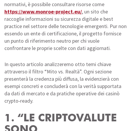
normativi, è possibile consultare risorse come
https://www.monroe-project.eu/
, un sito che
raccoglie informazioni su sicurezza digitale e best
practice nel settore delle tecnologie emergenti. Pur non
essendo un ente di certificazione, il progetto fornisce
un punto di riferimento neutro per chi vuole
confrontare le proprie scelte con dati aggiornati.
In questo articolo analizzeremo otto temi chiave
attraverso il filtro “Mito vs. Realtà”. Ogni sezione
presenterà la credenza più diffusa, la evidenzierà con
esempi concreti e concluderà con la verità supportata
da dati di mercato e da pratiche operative dei casinò
crypto‑ready.
1. “LE CRIPTOVALUTE
SONO