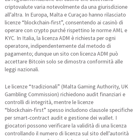
criptovalute varia notevolmente da una giurisdizione
all’altra. In Europa, Malta e Curaçao hanno rilasciato
licenze “blockchain‑first”, consentendo ai casinò di
operare con crypto purché rispettino le norme AML e
KYC. In Italia, la licenza ADM è richiesta per ogni
operatore, indipendentemente dal metodo di
pagamento; dunque un sito con licenza ADM può
accettare Bitcoin solo se dimostra conformità alle
leggi nazionali.
Le licenze “tradizionali” (Malta Gaming Authority, UK
Gambling Commission) richiedono audit finanziari e
controlli di integrità, mentre le licenze
“blockchain‑first” spesso includono clausole specifiche
per smart‑contract audit e gestione dei wallet. I
giocatori possono verificare la validità di una licenza
controllando il numero di licenza sul sito dell’autorità