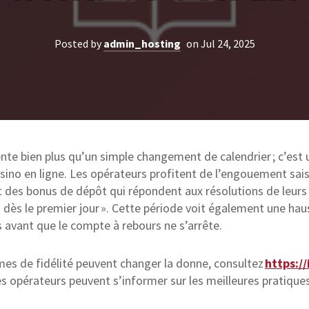
Posted by
admin_hosting
on Jul 24, 2025
nte bien plus qu’un simple changement de calendrier ; c’est 
ino en ligne. Les opérateurs profitent de l’engouement sai
 des bonus de dépôt qui répondent aux résolutions de leurs cli
 dès le premier jour ». Cette période voit également une hau
s avant que le compte à rebours ne s’arrête.
s de fidélité peuvent changer la donne, consultez
https://
 opérateurs peuvent s’informer sur les meilleures pratiques