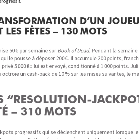
progressif.
TRANSFORMATION D’UN JOUE
 LES FÊTES – 130 MOTS
mise 50 € par semaine sur
Book of Dead
. Pendant la semaine 
qui le pousse à déposer 200 €. Il accumule 200 points, franchi
i privé 5 000 € » lui est envoyé, conditionné à 1 000 points. Ju
i octroie un cash‑back de 10 % sur les mises suivantes, le m
S “RESOLUTION‑JACKPO
TÉ – 310 MOTS
kpots progressifs qui se déclenchent uniquement lorsque le