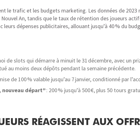
ent le trafic et les budgets marketing. Les données de 202
 Nouvel An, tandis que le taux de rétention des joueurs acti
leurs dépenses publicitaires, allouant jusqu’à 40 % du budge
noi de slots qui démarre à minuit le 31 décembre, avec un pri
ctué au moins deux dépôts pendant la semaine précédente.
mise de 100 % valable jusqu’au 7 janvier, conditionné par l’ac
, nouveau départ”
: 200 % jusqu’à 500 €, plus 50 tours gratu
EURS RÉAGISSENT AUX OFFRE