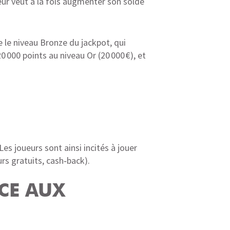
eur veut à la fois augmenter son solde
e le niveau Bronze du jackpot, qui
20 000 points au niveau Or (20 000 €), et
s joueurs sont ainsi incités à jouer
rs gratuits, cash‑back).
CE AUX