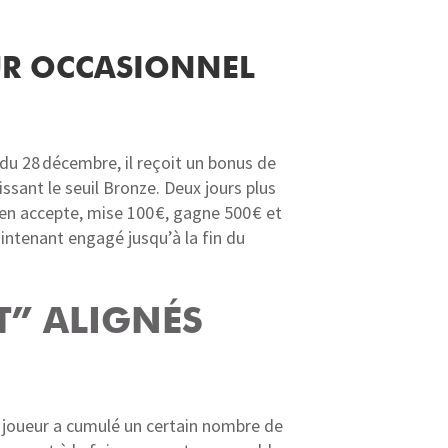
UR OCCASIONNEL
du 28 décembre, il reçoit un bonus de
ssant le seuil Bronze. Deux jours plus
lien accepte, mise 100 €, gagne 500 € et
aintenant engagé jusqu’à la fin du
T” ALIGNÉS
 joueur a cumulé un certain nombre de