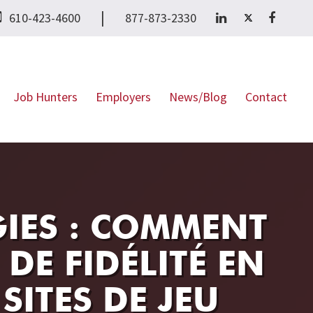
|
610-423-4600
877-873-2330
Job Hunters
Employers
News/Blog
Contact
IES : COMMENT
E FIDÉLITÉ EN
SITES DE JEU