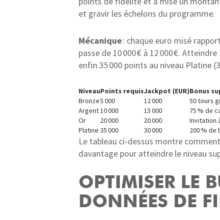
points de fidélité et a misé un montan
et gravir les échelons du programme.
Mécanique
: chaque euro misé rapporte
passe de 10 000 € à 12 000 €. Atteindre 
enfin 35 000 points au niveau Platine (3
Niveau
Points requis
Jackpot (EUR)
Bonus su
Bronze
5 000
12 000
50 tours g
Argent
10 000
15 000
75 % de c
Or
20 000
20 000
Invitation 
Platine
35 000
30 000
200 % de b
Le tableau ci‑dessus montre comment la
davantage pour atteindre le niveau su
OPTIMISER LE 
DONNÉES DE FI