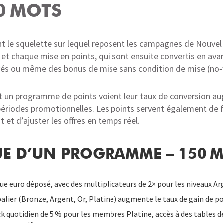
80 MOTS
t le squelette sur lequel reposent les campagnes de Nouvel
t chaque mise en points, qui sont ensuite convertis en avan
privés ou même des bonus de mise sans condition de mise (no
nt un programme de points voient leur taux de conversion aug
ériodes promotionnelles. Les points servent également de fi
 et d’ajuster les offres en temps réel.
UE D’UN PROGRAMME – 150 
que euro déposé, avec des multiplicateurs de 2× pour les niveaux Arg
palier (Bronze, Argent, Or, Platine) augmente le taux de gain de po
ck quotidien de 5 % pour les membres Platine, accès à des tables de