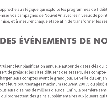
ne approche stratégique qui exploite les programmes de fidé
oniser vos campagnes de Nouvel An avec les niveaux de point
a mise, et à mesurer chaque étape afin de transformer les rés
 DES ÉVÉNEMENTS DE N
ruisent leur planification annuelle autour de dates clés qui 
ert de prélude : les sites diffusent des teasers, des compte
charger leurs comptes avant le grand jour. Le veille du 1er janvi
ent leurs pourcentages maximum (souvent 200 % ou plus) et
plusieurs dizaines de milliers d’euros. Enfin, la première sem
qui promettent des gains supplémentaires aux joueurs qui 