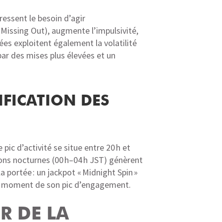
ressent le besoin d’agir
Missing Out), augmente l’impulsivité,
ées exploitent également la volatilité
par des mises plus élevées et un
IFICATION DES
ic d’activité se situe entre 20 h et
sions nocturnes (00 h–04 h JST) génèrent
 portée : un jackpot « Midnight Spin »
 au moment de son pic d’engagement.
R DE LA