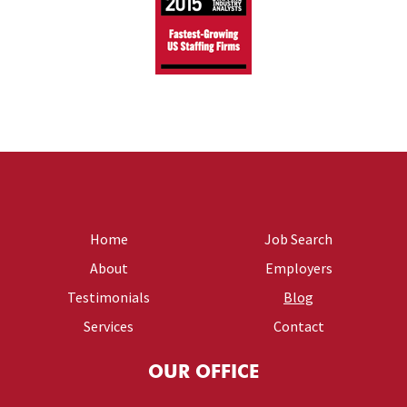
Home
Job Search
About
Employers
Testimonials
Blog
Services
Contact
OUR OFFICE