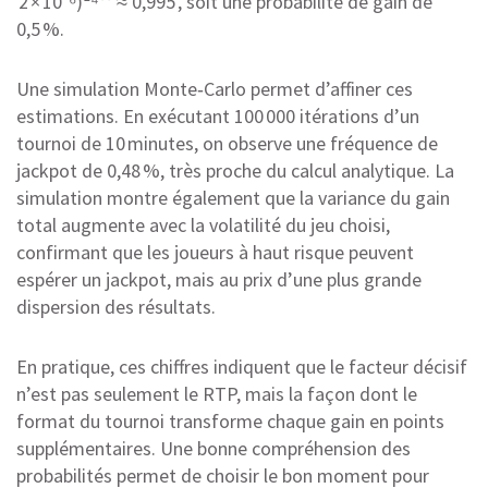
2 × 10⁻⁶)²⁴⁰⁰ ≈ 0,995 , soit une probabilité de gain de
0,5 %.
Une simulation Monte‑Carlo permet d’affiner ces
estimations. En exécutant 100 000 itérations d’un
tournoi de 10 minutes, on observe une fréquence de
jackpot de 0,48 %, très proche du calcul analytique. La
simulation montre également que la variance du gain
total augmente avec la volatilité du jeu choisi,
confirmant que les joueurs à haut risque peuvent
espérer un jackpot, mais au prix d’une plus grande
dispersion des résultats.
En pratique, ces chiffres indiquent que le facteur décisif
n’est pas seulement le RTP, mais la façon dont le
format du tournoi transforme chaque gain en points
supplémentaires. Une bonne compréhension des
probabilités permet de choisir le bon moment pour