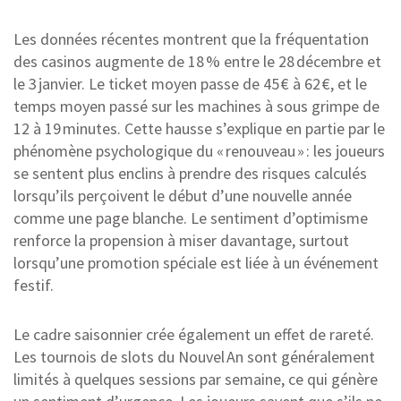
Les données récentes montrent que la fréquentation
des casinos augmente de 18 % entre le 28 décembre et
le 3 janvier. Le ticket moyen passe de 45 € à 62 €, et le
temps moyen passé sur les machines à sous grimpe de
12 à 19 minutes. Cette hausse s’explique en partie par le
phénomène psychologique du « renouveau » : les joueurs
se sentent plus enclins à prendre des risques calculés
lorsqu’ils perçoivent le début d’une nouvelle année
comme une page blanche. Le sentiment d’optimisme
renforce la propension à miser davantage, surtout
lorsqu’une promotion spéciale est liée à un événement
festif.
Le cadre saisonnier crée également un effet de rareté.
Les tournois de slots du Nouvel An sont généralement
limités à quelques sessions par semaine, ce qui génère