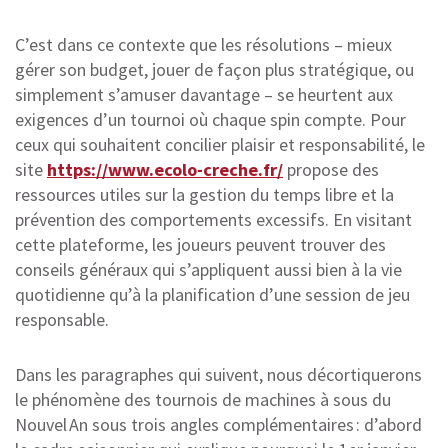
C’est dans ce contexte que les résolutions – mieux
gérer son budget, jouer de façon plus stratégique, ou
simplement s’amuser davantage – se heurtent aux
exigences d’un tournoi où chaque spin compte. Pour
ceux qui souhaitent concilier plaisir et responsabilité, le
site
https://www.ecolo-creche.fr/
propose des
ressources utiles sur la gestion du temps libre et la
prévention des comportements excessifs. En visitant
cette plateforme, les joueurs peuvent trouver des
conseils généraux qui s’appliquent aussi bien à la vie
quotidienne qu’à la planification d’une session de jeu
responsable.
Dans les paragraphes qui suivent, nous décortiquerons
le phénomène des tournois de machines à sous du
Nouvel An sous trois angles complémentaires : d’abord