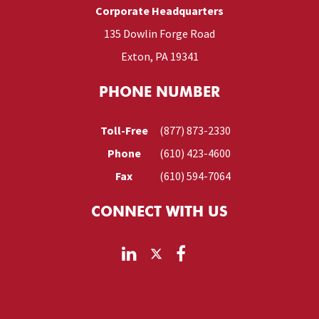
Corporate Headquarters
135 Dowlin Forge Road
Exton, PA 19341
PHONE NUMBER
Toll-Free
(877) 873-2330
Phone
(610) 423-4600
Fax
(610) 594-7064
CONNECT WITH US