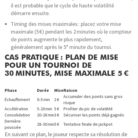
il est probable que le cycle de haute volatilité
démarre ensuite.
Timing des mises maximales : placez votre mise
maximale (5 €) pendant les 2 minutes où le compteur
de points augmente le plus rapidement,
généralement après le 5ᵉ minute du tournoi.
CAS PRATIQUE : PLAN DE MISE
POUR UN TOURNOI DE
30 MINUTES, MISE MAXIMALE 5 €
Phase
Durée
Mise
Raison
Accumuler des points sans gros
Échauffement
0‑5 min
2 €
risque
Accélération
5‑20 min
5 €
Profiter du pic de volatilité
Consolidation
20‑28 min
3 €
Sécuriser les points déjà gagnés
Dernière
28‑30 min
5 €
Tentative finale de jackpot
poussée
En suivant ce plan, le joueur respecte sa résolution de