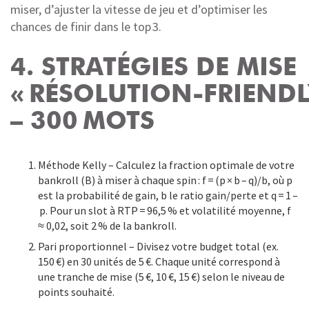
miser, d’ajuster la vitesse de jeu et d’optimiser les
chances de finir dans le top 3.
4. STRATÉGIES DE MISE
« RÉSOLUTION‑FRIENDL
– 300 MOTS
Méthode Kelly – Calculez la fraction optimale de votre
bankroll (B) à miser à chaque spin : f = (p × b – q)/b, où p
est la probabilité de gain, b le ratio gain/perte et q = 1 –
p. Pour un slot à RTP = 96,5 % et volatilité moyenne, f
≈ 0,02, soit 2 % de la bankroll.
Pari proportionnel – Divisez votre budget total (ex.
150 €) en 30 unités de 5 €. Chaque unité correspond à
une tranche de mise (5 €, 10 €, 15 €) selon le niveau de
points souhaité.