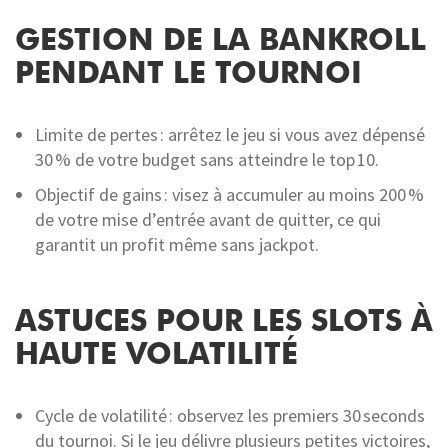
GESTION DE LA BANKROLL
PENDANT LE TOURNOI
Limite de pertes : arrêtez le jeu si vous avez dépensé
30 % de votre budget sans atteindre le top 10.
Objectif de gains : visez à accumuler au moins 200 %
de votre mise d’entrée avant de quitter, ce qui
garantit un profit même sans jackpot.
ASTUCES POUR LES SLOTS À
HAUTE VOLATILITÉ
Cycle de volatilité : observez les premiers 30 seconds
du tournoi. Si le jeu délivre plusieurs petites victoires,