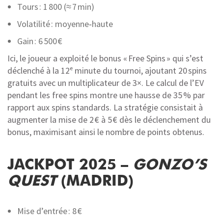
Tours : 1 800 (≈ 7 min)
Volatilité : moyenne‑haute
Gain : 6 500 €
Ici, le joueur a exploité le bonus « Free Spins » qui s’est
déclenché à la 12ᵉ minute du tournoi, ajoutant 20 spins
gratuits avec un multiplicateur de 3×. Le calcul de l’EV
pendant les free spins montre une hausse de 35 % par
rapport aux spins standards. La stratégie consistait à
augmenter la mise de 2 € à 5 € dès le déclenchement du
bonus, maximisant ainsi le nombre de points obtenus.
JACKPOT 2025 –
GONZO’S
QUEST
(MADRID)
Mise d’entrée : 8 €