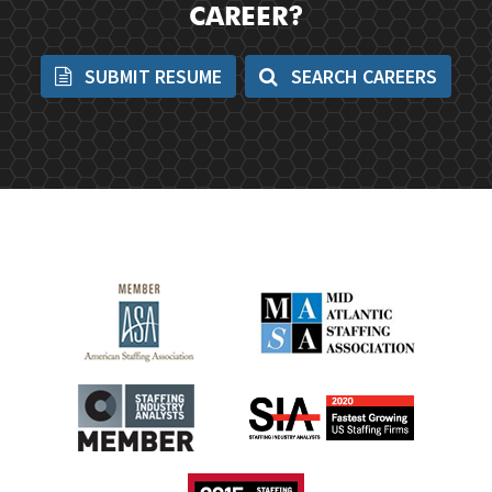
CAREER?
SUBMIT RESUME
SEARCH CAREERS