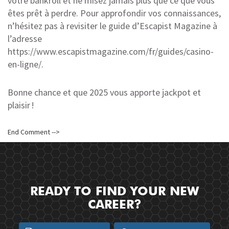
votre bankroll et ne misez jamais plus que ce que vous
êtes prêt à perdre. Pour approfondir vos connaissances,
n’hésitez pas à revisiter le guide d’Escapist Magazine à
l’adresse
https://www.escapistmagazine.com/fr/guides/casino-
en-ligne/.
Bonne chance et que 2025 vous apporte jackpot et
plaisir !
End Comment -->
READY TO FIND YOUR NEW
CAREER?