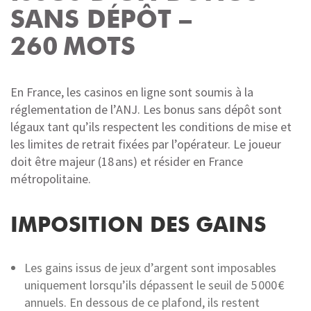
SANS DÉPÔT –
260 MOTS
En France, les casinos en ligne sont soumis à la
réglementation de l’ANJ. Les bonus sans dépôt sont
légaux tant qu’ils respectent les conditions de mise et
les limites de retrait fixées par l’opérateur. Le joueur
doit être majeur (18 ans) et résider en France
métropolitaine.
IMPOSITION DES GAINS
Les gains issus de jeux d’argent sont imposables
uniquement lorsqu’ils dépassent le seuil de 5 000 €
annuels. En dessous de ce plafond, ils restent