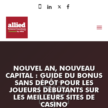
MENU
NOUVEL AN, NOUVEAU
CAPITAL : GUIDE DU BONUS
SANS DÉPÔT POUR LES
JOUEURS DÉBUTANTS SUR
LES MEILLEURS SITES DE
CASINO