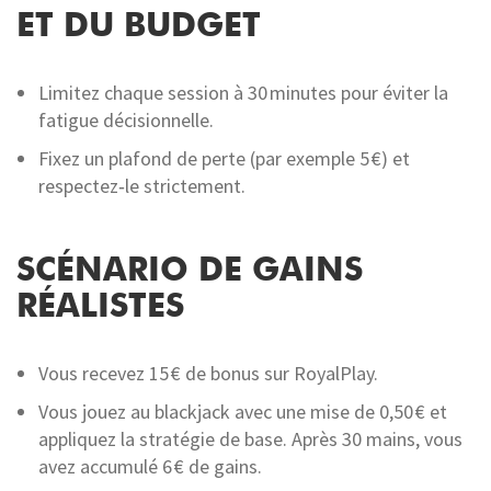
ET DU BUDGET
Limitez chaque session à 30 minutes pour éviter la
fatigue décisionnelle.
Fixez un plafond de perte (par exemple 5 €) et
respectez‑le strictement.
SCÉNARIO DE GAINS
RÉALISTES
Vous recevez 15 € de bonus sur RoyalPlay.
Vous jouez au blackjack avec une mise de 0,50 € et
appliquez la stratégie de base. Après 30 mains, vous
avez accumulé 6 € de gains.