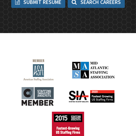
SUBMIT RESUME
SEARCH CAREERS