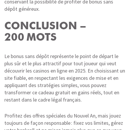
conservant la possibilité de profiter de bonus sans
dépôt généreux.
CONCLUSION –
200 MOTS
Le bonus sans dépôt représente le point de départ le
plus sûr et le plus attractif pour tout joueur qui veut
découvrir les casinos en ligne en 2025. En choisissant un
site fiable, en respectant les exigences de mise et en
appliquant des stratégies simples, vous pouvez
transformer ce cadeau gratuit en gains réels, tout en
restant dans le cadre légal français.
Profitez des offres spéciales du Nouvel An, mais jouez
toujours de façon responsable : fixez vos limites, gérez