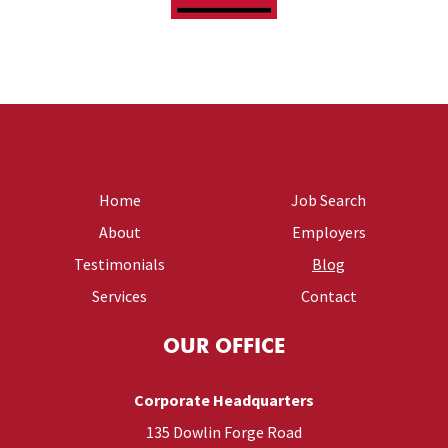
Home
Job Search
About
Employers
Testimonials
Blog
Services
Contact
OUR OFFICE
Corporate Headquarters
135 Dowlin Forge Road