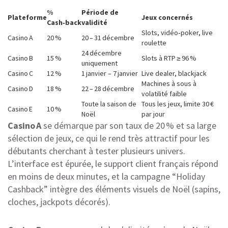
%
Période de
Plateforme
Jeux concernés
Cash‑back
validité
Slots, vidéo‑poker, live
Casino A
20 %
20 – 31 décembre
roulette
24 décembre
Casino B
15 %
Slots à RTP ≥ 96 %
uniquement
Casino C
12 %
1 janvier – 7 janvier
Live dealer, blackjack
Machines à sous à
Casino D
18 %
22 – 28 décembre
volatilité faible
Toute la saison de
Tous les jeux, limite 30 €
Casino E
10 %
Noël
par jour
Casino A
se démarque par son taux de 20 % et sa large
sélection de jeux, ce qui le rend très attractif pour les
débutants cherchant à tester plusieurs univers.
L’interface est épurée, le support client français répond
en moins de deux minutes, et la campagne “Holiday
Cashback” intègre des éléments visuels de Noël (sapins,
cloches, jackpots décorés).