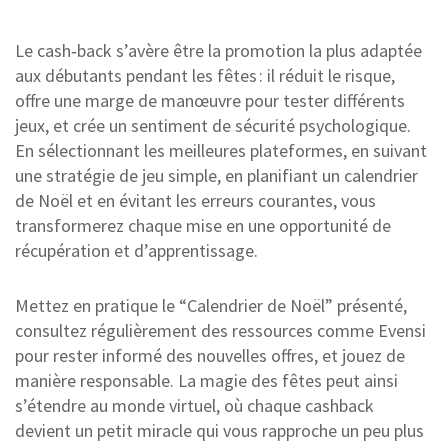
Le cash‑back s’avère être la promotion la plus adaptée
aux débutants pendant les fêtes : il réduit le risque,
offre une marge de manœuvre pour tester différents
jeux, et crée un sentiment de sécurité psychologique.
En sélectionnant les meilleures plateformes, en suivant
une stratégie de jeu simple, en planifiant un calendrier
de Noël et en évitant les erreurs courantes, vous
transformerez chaque mise en une opportunité de
récupération et d’apprentissage.
Mettez en pratique le “Calendrier de Noël” présenté,
consultez régulièrement des ressources comme Evensi
pour rester informé des nouvelles offres, et jouez de
manière responsable. La magie des fêtes peut ainsi
s’étendre au monde virtuel, où chaque cashback
devient un petit miracle qui vous rapproche un peu plus