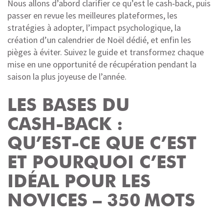
Nous allons d’abord clarifier ce qu’est le cash‑back, puis
passer en revue les meilleures plateformes, les
stratégies à adopter, l’impact psychologique, la
création d’un calendrier de Noël dédié, et enfin les
pièges à éviter. Suivez le guide et transformez chaque
mise en une opportunité de récupération pendant la
saison la plus joyeuse de l’année.
LES BASES DU
CASH‑BACK :
QU’EST‑CE QUE C’EST
ET POURQUOI C’EST
IDÉAL POUR LES
NOVICES – 350 MOTS