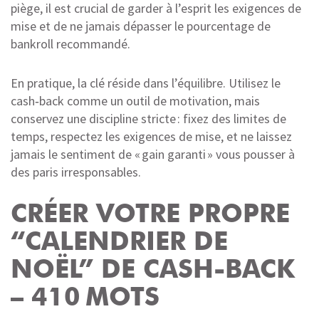
piège, il est crucial de garder à l’esprit les exigences de
mise et de ne jamais dépasser le pourcentage de
bankroll recommandé.
En pratique, la clé réside dans l’équilibre. Utilisez le
cash‑back comme un outil de motivation, mais
conservez une discipline stricte : fixez des limites de
temps, respectez les exigences de mise, et ne laissez
jamais le sentiment de « gain garanti » vous pousser à
des paris irresponsables.
CRÉER VOTRE PROPRE
“CALENDRIER DE
NOËL” DE CASH‑BACK
– 410 MOTS