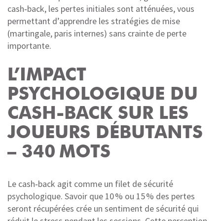
cash‑back, les pertes initiales sont atténuées, vous
permettant d’apprendre les stratégies de mise
(martingale, paris internes) sans crainte de perte
importante.
L’IMPACT
PSYCHOLOGIQUE DU
CASH‑BACK SUR LES
JOUEURS DÉBUTANTS
– 340 MOTS
Le cash‑back agit comme un filet de sécurité
psychologique. Savoir que 10 % ou 15 % des pertes
seront récupérées crée un sentiment de sécurité qui
réduit le stress pendant les sessions. Cette perception