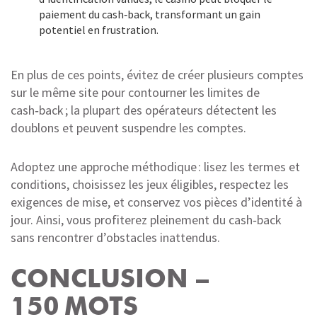
paiement du cash‑back, transformant un gain
potentiel en frustration.
En plus de ces points, évitez de créer plusieurs comptes
sur le même site pour contourner les limites de
cash‑back ; la plupart des opérateurs détectent les
doublons et peuvent suspendre les comptes.
Adoptez une approche méthodique : lisez les termes et
conditions, choisissez les jeux éligibles, respectez les
exigences de mise, et conservez vos pièces d’identité à
jour. Ainsi, vous profiterez pleinement du cash‑back
sans rencontrer d’obstacles inattendus.
CONCLUSION –
150 MOTS