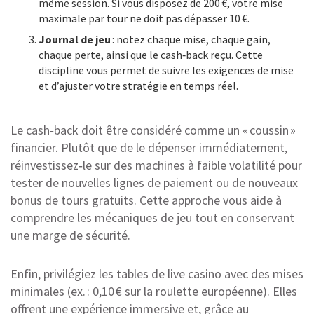
même session. Si vous disposez de 200 €, votre mise
maximale par tour ne doit pas dépasser 10 €.
Journal de jeu
: notez chaque mise, chaque gain,
chaque perte, ainsi que le cash‑back reçu. Cette
discipline vous permet de suivre les exigences de mise
et d’ajuster votre stratégie en temps réel.
Le cash‑back doit être considéré comme un « coussin »
financier. Plutôt que de le dépenser immédiatement,
réinvestissez‑le sur des machines à faible volatilité pour
tester de nouvelles lignes de paiement ou de nouveaux
bonus de tours gratuits. Cette approche vous aide à
comprendre les mécaniques de jeu tout en conservant
une marge de sécurité.
Enfin, privilégiez les tables de live casino avec des mises
minimales (ex. : 0,10 € sur la roulette européenne). Elles
offrent une expérience immersive et, grâce au