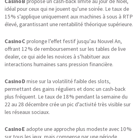
Casino B
propose un cash‑back limité au jour de Noël,
idéal pour ceux qui ne jouent qu’une soirée. Le taux de
15 % s’applique uniquement aux machines à sous à RTP
élevé, garantissant une rentabilité théorique supérieure.
Casino C
prolonge l’effet festif jusqu’au Nouvel An,
offrant 12 % de remboursement sur les tables de live
dealer, ce qui aide les novices à s’habituer aux
interactions humaines sans pression financière.
Casino D
mise sur la volatilité faible des slots,
permettant des gains réguliers et donc un cash‑back
plus fréquent. Le taux de 18 % pendant la semaine du
22 au 28 décembre crée un pic d’activité très visible sur
les réseaux sociaux.
Casino E
adopte une approche plus modeste avec 10 %
sur tous les jeux, mais compense par une période