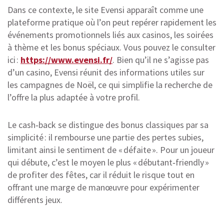
Dans ce contexte, le site Evensi apparaît comme une
plateforme pratique où l’on peut repérer rapidement les
événements promotionnels liés aux casinos, les soirées
à thème et les bonus spéciaux. Vous pouvez le consulter
ici :
https://www.evensi.fr/
. Bien qu’il ne s’agisse pas
d’un casino, Evensi réunit des informations utiles sur
les campagnes de Noël, ce qui simplifie la recherche de
l’offre la plus adaptée à votre profil.
Le cash‑back se distingue des bonus classiques par sa
simplicité : il rembourse une partie des pertes subies,
limitant ainsi le sentiment de « défaite ». Pour un joueur
qui débute, c’est le moyen le plus « débutant‑friendly »
de profiter des fêtes, car il réduit le risque tout en
offrant une marge de manœuvre pour expérimenter
différents jeux.