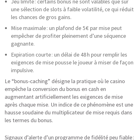
Jeu limité : certains bonus ne sont valables que sur
une sélection de slots à faible volatilité, ce qui réduit
les chances de gros gains.
Mise maximale : un plafond de 5 € par mise peut
empêcher de profiter pleinement d’une séquence
gagnante.
Expiration courte : un délai de 48 h pour remplir les
exigences de mise pousse le joueur à miser de façon
impulsive.
Le “bonus‑caching” désigne la pratique où le casino
empêche la conversion du bonus en cash en
augmentant artificiellement les exigences de mise
après chaque mise. Un indice de ce phénomène est une
hausse soudaine du multiplicateur de mise requis dans
les termes du bonus.
Signaux d’alerte d’un programme de fidélité peu fiable :