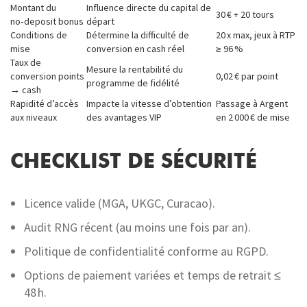
Montant du
Influence directe du capital de
30 € + 20 tours
no‑deposit bonus
départ
Conditions de
Détermine la difficulté de
20 x max, jeux à RTP
mise
conversion en cash réel
≥ 96 %
Taux de
Mesure la rentabilité du
conversion points
0,02 € par point
programme de fidélité
→ cash
Rapidité d’accès
Impacte la vitesse d’obtention
Passage à Argent
aux niveaux
des avantages VIP
en 2 000 € de mise
CHECKLIST DE SÉCURITÉ
Licence valide (MGA, UKGC, Curacao).
Audit RNG récent (au moins une fois par an).
Politique de confidentialité conforme au RGPD.
Options de paiement variées et temps de retrait ≤
48 h.