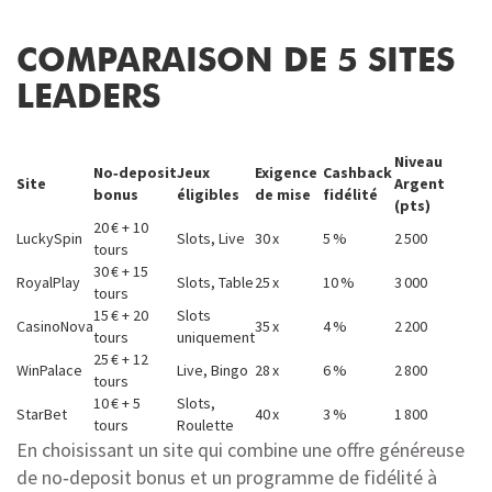
COMPARAISON DE 5 SITES
LEADERS
Niveau
No‑deposit
Jeux
Exigence
Cashback
Site
Argent
bonus
éligibles
de mise
fidélité
(pts)
20 € + 10
LuckySpin
Slots, Live
30 x
5 %
2 500
tours
30 € + 15
RoyalPlay
Slots, Table
25 x
10 %
3 000
tours
15 € + 20
Slots
CasinoNova
35 x
4 %
2 200
tours
uniquement
25 € + 12
WinPalace
Live, Bingo
28 x
6 %
2 800
tours
10 € + 5
Slots,
StarBet
40 x
3 %
1 800
tours
Roulette
En choisissant un site qui combine une offre généreuse
de no‑deposit bonus et un programme de fidélité à