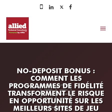
MENU
NO‑DEPOSIT BONUS :
COMMENT LES
PROGRAMMES DE FIDÉLITÉ
TRANSFORMENT LE RISQUE
EN OPPORTUNITÉ SUR LES
MEILLEURS SITES DE JEU