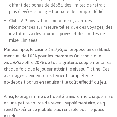
offrant des bonus de dépôt, des limites de retrait
plus élevées et un gestionnaire de compte dédié.
Clubs VIP : invitation uniquement, avec des
récompenses sur mesure telles que des voyages, des
invitations à des tournois privés et des limites de
mise illimitées.
Par exemple, le casino
LuckySpin
propose un cashback
mensuel de 10 % pour les membres Or, tandis que
RoyalPlay
offre 20 % de tours gratuits supplémentaires
chaque fois que le joueur atteint le niveau Platine. Ces
avantages viennent directement compléter le
no‑deposit bonus en réduisant le coût effectif du jeu.
Ainsi, le programme de fidélité transforme chaque mise
en une petite source de revenu supplémentaire, ce qui
rend l’expérience globale plus rentable pour le joueur
assidu.