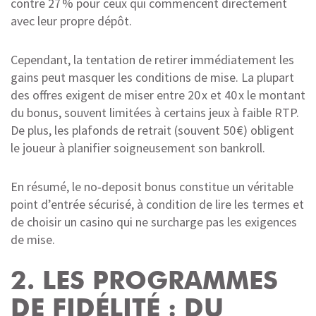
contre 27 % pour ceux qui commencent directement
avec leur propre dépôt.
Cependant, la tentation de retirer immédiatement les
gains peut masquer les conditions de mise. La plupart
des offres exigent de miser entre 20 x et 40 x le montant
du bonus, souvent limitées à certains jeux à faible RTP.
De plus, les plafonds de retrait (souvent 50 €) obligent
le joueur à planifier soigneusement son bankroll.
En résumé, le no‑deposit bonus constitue un véritable
point d’entrée sécurisé, à condition de lire les termes et
de choisir un casino qui ne surcharge pas les exigences
de mise.
2. LES PROGRAMMES
DE FIDÉLITÉ : DU