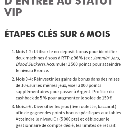
D’ENTRÉE AU STATUT
VIP
ÉTAPES CLÉS SUR 6 MOIS
Mois 1‑2 : Utiliser le no‑deposit bonus pour identifier
deux machines à sous à RTP ≥ 96 % (ex. :
Jammin’ Jars
,
Blood Suckers
). Accumuler 1 500 points pour atteindre
le niveau Bronze.
Mois 3‑4 : Réinvestir les gains du bonus dans des mises
de 10 € sur les mêmes jeux, viser 3 000 points
supplémentaires pour passer à Argent. Profiter du
cashback de 5 % pour augmenter le solde de 150 €.
Mois 5‑6 : Diversifier les jeux (live roulette, baccarat)
afin de gagner des points bonus spécifiques aux tables.
Atteindre le niveau Or (5 000 pts) et débloquer le
gestionnaire de compte dédié, les limites de retrait