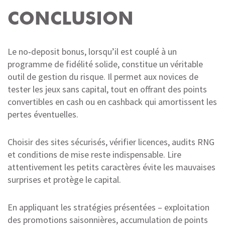
CONCLUSION
Le no‑deposit bonus, lorsqu’il est couplé à un
programme de fidélité solide, constitue un véritable
outil de gestion du risque. Il permet aux novices de
tester les jeux sans capital, tout en offrant des points
convertibles en cash ou en cashback qui amortissent les
pertes éventuelles.
Choisir des sites sécurisés, vérifier licences, audits RNG
et conditions de mise reste indispensable. Lire
attentivement les petits caractères évite les mauvaises
surprises et protège le capital.
En appliquant les stratégies présentées – exploitation
des promotions saisonnières, accumulation de points