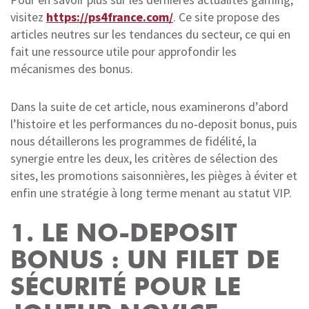
visitez
https://ps4france.com/
. Ce site propose des
articles neutres sur les tendances du secteur, ce qui en
fait une ressource utile pour approfondir les
mécanismes des bonus.
Dans la suite de cet article, nous examinerons d’abord
l’histoire et les performances du no‑deposit bonus, puis
nous détaillerons les programmes de fidélité, la
synergie entre les deux, les critères de sélection des
sites, les promotions saisonnières, les pièges à éviter et
enfin une stratégie à long terme menant au statut VIP.
1. LE NO‑DEPOSIT
BONUS : UN FILET DE
SÉCURITÉ POUR LE