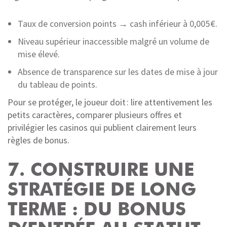
Taux de conversion points → cash inférieur à 0,005 €.
Niveau supérieur inaccessible malgré un volume de
mise élevé.
Absence de transparence sur les dates de mise à jour
du tableau de points.
Pour se protéger, le joueur doit : lire attentivement les
petits caractères, comparer plusieurs offres et
privilégier les casinos qui publient clairement leurs
règles de bonus.
7. CONSTRUIRE UNE
STRATÉGIE DE LONG
TERME : DU BONUS