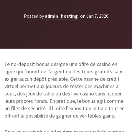
Posted by
admin_hosting
on Jan 7, 2026
Le no‑deposit bonus désigne une offre de casino en
ligne qui fournit de l’argent ou des tours gratuits sans
exiger aucun dépôt préalable. Cette manne de crédit
virtuel permet aux joueurs de tester des machines à
sous, des jeux de table ou des live casino sans risquer
leurs propres fonds. En pratique, le bonus agit comme
un filet de sécurité : il limite l’exposition initiale tout en
offrant la possibilité de gagner de véritables gains.
Pour en savoir plus sur les dernières actualités gaming,