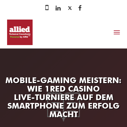
MENU
MOBILE‑GAMING MEISTERN:
WIE 1RED CASINO
LIVE‑TURNIERE AUF DEM
SMARTPHONE ZUM ERFOLG
MACHT