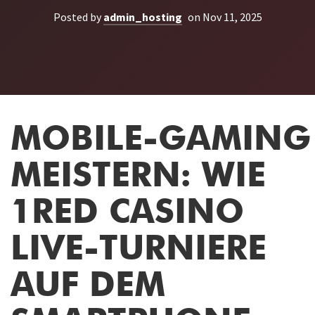
Posted by
admin_hosting
on Nov 11, 2025
MOBILE‑GAMING
MEISTERN: WIE
1RED CASINO
LIVE‑TURNIERE
AUF DEM