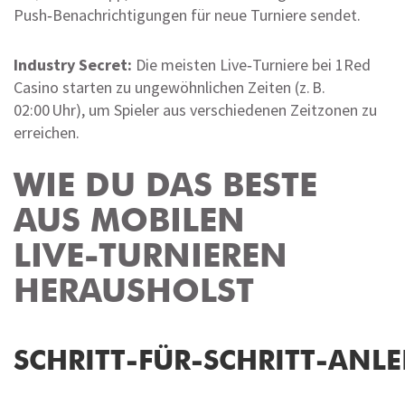
Push‑Benachrichtigungen für neue Turniere sendet.
Industry Secret:
Die meisten Live‑Turniere bei 1Red
Casino starten zu ungewöhnlichen Zeiten (z. B.
02:00 Uhr), um Spieler aus verschiedenen Zeitzonen zu
erreichen.
WIE DU DAS BESTE
AUS MOBILEN
LIVE‑TURNIEREN
HERAUSHOLST
SCHRITT‑FÜR‑SCHRITT‑ANL