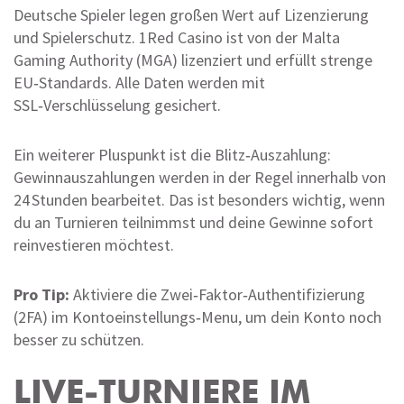
Deutsche Spieler legen großen Wert auf Lizenzierung
und Spielerschutz. 1Red Casino ist von der Malta
Gaming Authority (MGA) lizenziert und erfüllt strenge
EU‑Standards. Alle Daten werden mit
SSL‑Verschlüsselung gesichert.
Ein weiterer Pluspunkt ist die Blitz‑Auszahlung:
Gewinnauszahlungen werden in der Regel innerhalb von
24 Stunden bearbeitet. Das ist besonders wichtig, wenn
du an Turnieren teilnimmst und deine Gewinne sofort
reinvestieren möchtest.
Pro Tip:
Aktiviere die Zwei‑Faktor‑Authentifizierung
(2FA) im Kontoeinstellungs‑Menu, um dein Konto noch
besser zu schützen.
LIVE‑TURNIERE IM