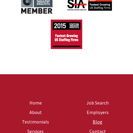
Home
Job Search
About
Employers
Testimonials
Blog
Services
Contact