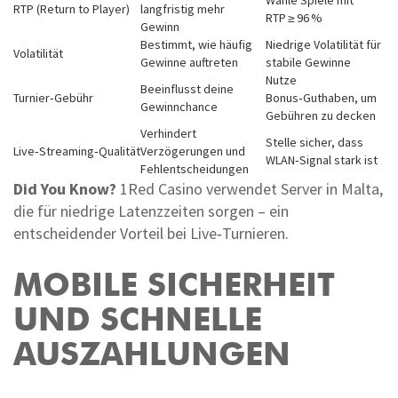
Wähle Spiele mit
RTP (Return to Player)
langfristig mehr
RTP ≥ 96 %
Gewinn
Bestimmt, wie häufig
Niedrige Volatilität für
Volatilität
Gewinne auftreten
stabile Gewinne
Nutze
Beeinflusst deine
Turnier‑Gebühr
Bonus‑Guthaben, um
Gewinnchance
Gebühren zu decken
Verhindert
Stelle sicher, dass
Live‑Streaming‑Qualität
Verzögerungen und
WLAN‑Signal stark ist
Fehlentscheidungen
Did You Know?
1Red Casino verwendet Server in Malta,
die für niedrige Latenzzeiten sorgen – ein
entscheidender Vorteil bei Live‑Turnieren.
MOBILE SICHERHEIT
UND SCHNELLE
AUSZAHLUNGEN