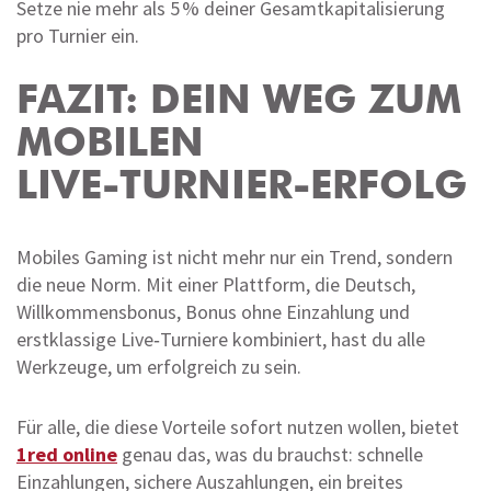
Setze nie mehr als 5 % deiner Gesamtkapitalisierung
pro Turnier ein.
FAZIT: DEIN WEG ZUM
MOBILEN
LIVE‑TURNIER‑ERFOLG
Mobiles Gaming ist nicht mehr nur ein Trend, sondern
die neue Norm. Mit einer Plattform, die Deutsch,
Willkommensbonus, Bonus ohne Einzahlung und
erstklassige Live‑Turniere kombiniert, hast du alle
Werkzeuge, um erfolgreich zu sein.
Für alle, die diese Vorteile sofort nutzen wollen, bietet
1red online
genau das, was du brauchst: schnelle
Einzahlungen, sichere Auszahlungen, ein breites