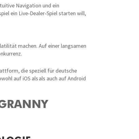
tuitive Navigation und ein
iel ein Live‑Dealer‑Spiel starten will,
olatilität machen. Auf einer langsamen
onkurrenz.
ttform, die speziell für deutsche
ohl auf iOS als ​als auch auf Android
NGRANNY