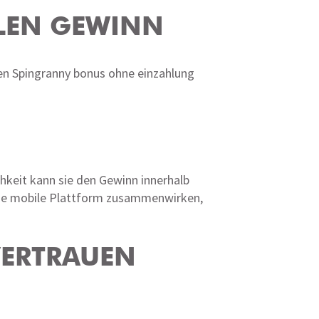
LLEN GEWINN
 den Spingranny bonus ohne einzahlung
hkeit kann sie den Gewinn innerhalb
 eine mobile Plattform zusammenwirken,
VERTRAUEN