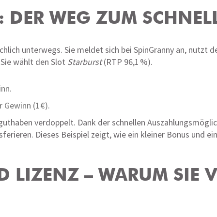
L: DER WEG ZUM SCHNE
sächlich unterwegs. Sie meldet sich bei SpinGranny an, nutzt
 Sie wählt den Slot
Starburst
(RTP 96,1 %).
inn.
r Gewinn (1 €).
isguthaben verdoppelt. Dank der schnellen Auszahlungsmöglic
sferieren. Dieses Beispiel zeigt, wie ein kleiner Bonus und
D LIZENZ – WARUM SIE 