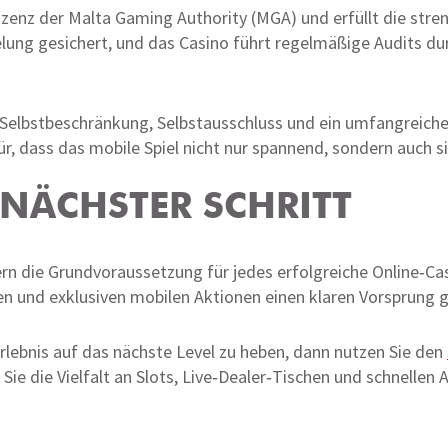
izenz der Malta Gaming Authority (MGA) und erfüllt die stre
lung gesichert, und das Casino führt regelmäßige Audits du
ur Selbstbeschränkung, Selbstausschluss und ein umfangreic
 dass das mobile Spiel nicht nur spannend, sondern auch sic
 NÄCHSTER SCHRITT
ern die Grundvoraussetzung für jedes erfolgreiche Online‑Ca
n und exklusiven mobilen Aktionen einen klaren Vorsprung 
erlebnis auf das nächste Level zu heben, dann nutzen Sie den
Sie die Vielfalt an Slots, Live‑Dealer‑Tischen und schnelle