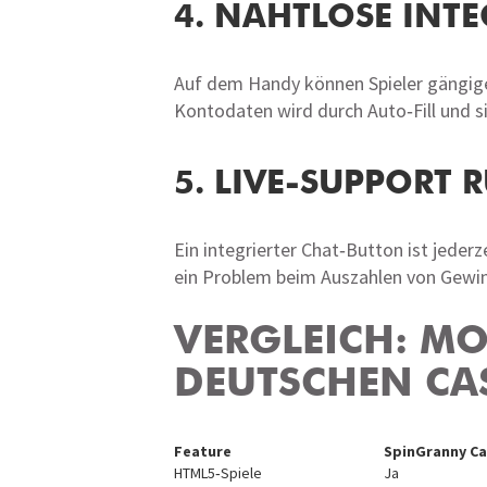
4. NAHTLOSE IN
Auf dem Handy können Spieler gängige
Kontodaten wird durch Auto‑Fill und s
5. LIVE‑SUPPORT 
Ein integrierter Chat‑Button ist jeder
ein Problem beim Auszahlen von Gewinn
VERGLEICH: M
DEUTSCHEN CA
Feature
SpinGranny Ca
HTML5‑Spiele
Ja