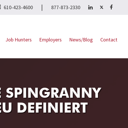
|
610-423-4600
877-873-2330
Job Hunters
Employers
News/Blog
Contact
E SPINGRANNY
U DEFINIERT