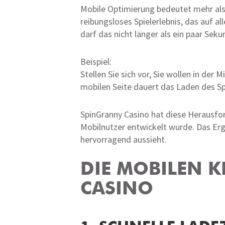
Mobile Optimierung bedeutet mehr als n
reibungsloses Spielerlebnis, das auf all
darf das nicht länger als ein paar Sek
Beispiel:
Stellen Sie sich vor, Sie wollen in der
mobilen Seite dauert das Laden des Spi
SpinGranny Casino hat diese Herausford
Mobilnutzer entwickelt wurde. Das Erge
hervorragend aussieht.
DIE MOBILEN 
CASINO