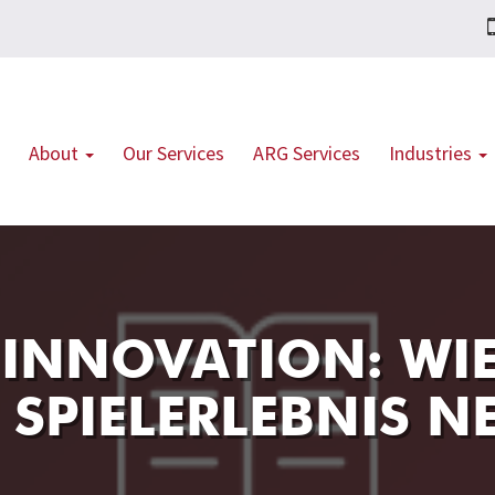
About
Our Services
ARG Services
Industries
T INNOVATION: WI
SPIELERLEBNIS NE