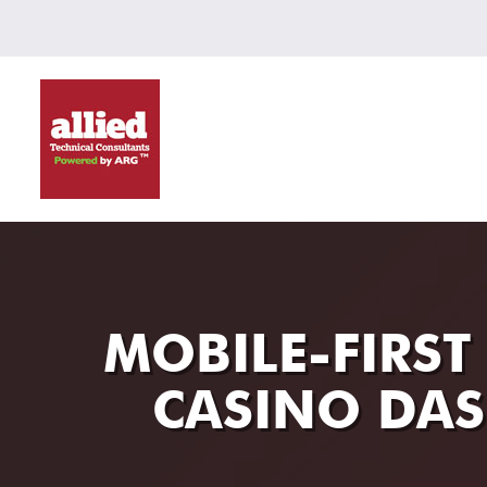
MOBILE‑FIRS
CASINO DAS 