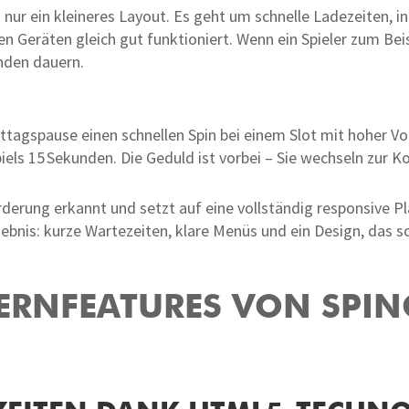
ur ein kleineres Layout. Es geht um schnelle Ladezeiten, in
en Geräten gleich gut funktioniert. Wenn ein Spieler zum Beisp
unden dauern.
 Mittagspause einen schnellen Spin bei einem Slot mit hoher V
els 15 Sekunden. Die Geduld ist vorbei – Sie wechseln zur K
erung erkannt und setzt auf eine vollständig responsive Pla
bnis: kurze Wartezeiten, klare Menüs und ein Design, das sow
KERNFEATURES VON SPI