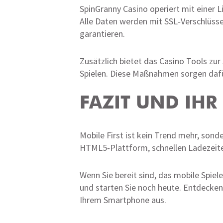
SpinGranny Casino operiert mit einer L
Alle Daten werden mit SSL‑Verschlüsse
garantieren.
Zusätzlich bietet das Casino Tools z
Spielen. Diese Maßnahmen sorgen dafür,
FAZIT UND IHR
Mobile First ist kein Trend mehr, sond
HTML5‑Plattform, schnellen Ladezeite
Wenn Sie bereit sind, das mobile Spiel
und starten Sie noch heute. Entdecken 
Ihrem Smartphone aus.