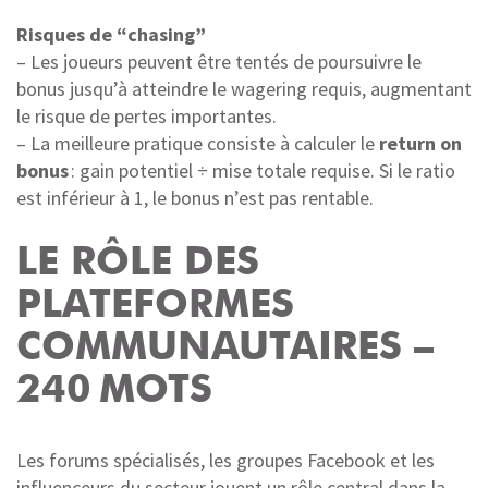
Risques de “chasing”
– Les joueurs peuvent être tentés de poursuivre le
bonus jusqu’à atteindre le wagering requis, augmentant
le risque de pertes importantes.
– La meilleure pratique consiste à calculer le
return on
bonus
: gain potentiel ÷ mise totale requise. Si le ratio
est inférieur à 1, le bonus n’est pas rentable.
LE RÔLE DES
PLATEFORMES
COMMUNAUTAIRES –
240 MOTS
Les forums spécialisés, les groupes Facebook et les
influenceurs du secteur jouent un rôle central dans la