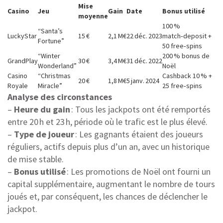
Mise
Casino
Jeu
Gain
Date
Bonus utilisé
moyenne
100 %
“Santa’s
LuckyStar
15 €
2,1 M€
22 déc. 2023
match‑deposit +
Fortune”
50 free‑spins
“Winter
200 % bonus de
GrandPlay
30 €
3,4 M€
31 déc. 2022
Wonderland”
Noël
Casino
“Christmas
Cashback 10 % +
20 €
1,8 M€
5 janv. 2024
Royale
Miracle”
25 free‑spins
Analyse des circonstances
–
Heure du gain
: Tous les jackpots ont été remportés
entre 20 h et 23 h, période où le trafic est le plus élevé.
–
Type de joueur
: Les gagnants étaient des joueurs
réguliers, actifs depuis plus d’un an, avec un historique
de mise stable.
–
Bonus utilisé
: Les promotions de Noël ont fourni un
capital supplémentaire, augmentant le nombre de tours
joués et, par conséquent, les chances de déclencher le
jackpot.