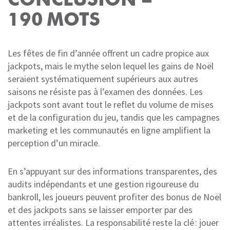
CONCLUSION –
190 MOTS
Les fêtes de fin d’année offrent un cadre propice aux
jackpots, mais le mythe selon lequel les gains de Noël
seraient systématiquement supérieurs aux autres
saisons ne résiste pas à l’examen des données. Les
jackpots sont avant tout le reflet du volume de mises
et de la configuration du jeu, tandis que les campagnes
marketing et les communautés en ligne amplifient la
perception d’un miracle.
En s’appuyant sur des informations transparentes, des
audits indépendants et une gestion rigoureuse du
bankroll, les joueurs peuvent profiter des bonus de Noël
et des jackpots sans se laisser emporter par des
attentes irréalistes. La responsabilité reste la clé : jouer