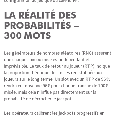
configuration du jeu que du calendrier.
LA RÉALITÉ DES
PROBABILITÉS –
300 MOTS
Les générateurs de nombres aléatoires (RNG) assurent
que chaque spin ou mise est indépendant et
imprévisible. Le taux de retour au joueur (RTP) indique
la proportion théorique des mises redistribuée aux
joueurs sur le long terme. Un slot avec un RTP de 96 %
rendra en moyenne 96 € pour chaque tranche de 100 €
misée, mais cela n’influe pas directement sur la
probabilité de décrocher le jackpot.
Les opérateurs calibrent les jackpots progressifs en