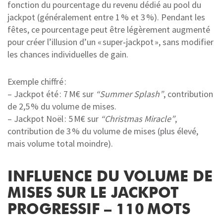
fonction du pourcentage du revenu dédié au pool du
jackpot (généralement entre 1 % et 3 %). Pendant les
fêtes, ce pourcentage peut être légèrement augmenté
pour créer l’illusion d’un « super‑jackpot », sans modifier
les chances individuelles de gain.
Exemple chiffré :
– Jackpot été : 7 M€ sur
“Summer Splash”
, contribution
de 2,5 % du volume de mises.
– Jackpot Noël : 5 M€ sur
“Christmas Miracle”
,
contribution de 3 % du volume de mises (plus élevé,
mais volume total moindre).
INFLUENCE DU VOLUME DE
MISES SUR LE JACKPOT
PROGRESSIF – 110 MOTS