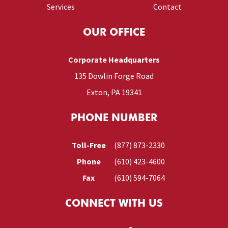
Services
Contact
OUR OFFICE
Corporate Headquarters
135 Dowlin Forge Road
Exton, PA 19341
PHONE NUMBER
Toll-Free
(877) 873-2330
Phone
(610) 423-4600
Fax
(610) 594-7064
CONNECT WITH US