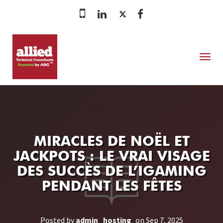
MENU
MIRACLES DE NOËL ET
JACKPOTS : LE VRAI VISAGE
DES SUCCÈS DE L’IGAMING
PENDANT LES FÊTES
Posted by
admin_hosting
on Sep 7, 2025