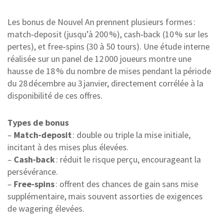
Les bonus de Nouvel An prennent plusieurs formes :
match‑deposit (jusqu’à 200 %), cash‑back (10 % sur les
pertes), et free‑spins (30 à 50 tours). Une étude interne
réalisée sur un panel de 12 000 joueurs montre une
hausse de 18 % du nombre de mises pendant la période
du 28 décembre au 3 janvier, directement corrélée à la
disponibilité de ces offres.
Types de bonus
–
Match‑deposit
: double ou triple la mise initiale,
incitant à des mises plus élevées.
–
Cash‑back
: réduit le risque perçu, encourageant la
persévérance.
–
Free‑spins
: offrent des chances de gain sans mise
supplémentaire, mais souvent assorties de exigences
de wagering élevées.