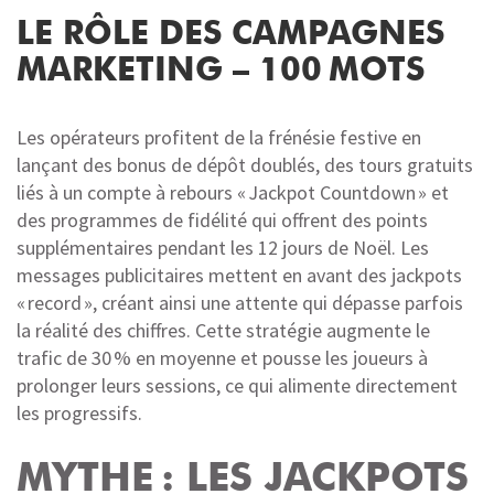
LE RÔLE DES CAMPAGNES
MARKETING – 100 MOTS
Les opérateurs profitent de la frénésie festive en
lançant des bonus de dépôt doublés, des tours gratuits
liés à un compte à rebours « Jackpot Countdown » et
des programmes de fidélité qui offrent des points
supplémentaires pendant les 12 jours de Noël. Les
messages publicitaires mettent en avant des jackpots
« record », créant ainsi une attente qui dépasse parfois
la réalité des chiffres. Cette stratégie augmente le
trafic de 30 % en moyenne et pousse les joueurs à
prolonger leurs sessions, ce qui alimente directement
les progressifs.
MYTHE : LES JACKPOTS