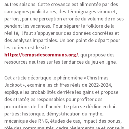
autres saisons. Cette croyance est alimentée par des
campagnes publicitaires, des témoignages viraux et,
parfois, par une perception erronée du volume de mises
pendant les vacances. Pour séparer le folklore de la
réalité, il faut s’appuyer sur des données concrètes et
des analyses impartiales. Un bon point de départ pour
les curieux est le site
https://tempsdescommuns.org/
, qui propose des
ressources neutres sur les tendances du jeu en ligne.
Cet article décortique le phénomène « Christmas
Jackpot », examine les chiffres réels de 2022‑2024,
explique les probabilités derrière les gains et propose
des stratégies responsables pour profiter des
promotions de fin d’année. Le plan se décline en huit
parties : historique, démystification du mythe,
mécanique des RNG, études de cas, impact des bonus,
rôle des communautés, cadre réglementaire et conseils