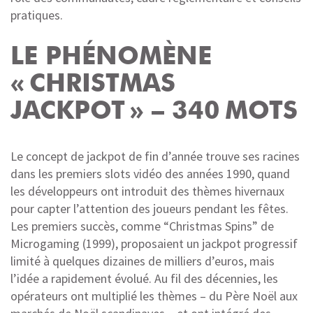
pratiques.
LE PHÉNOMÈNE
« CHRISTMAS
JACKPOT » – 340 MOTS
Le concept de jackpot de fin d’année trouve ses racines
dans les premiers slots vidéo des années 1990, quand
les développeurs ont introduit des thèmes hivernaux
pour capter l’attention des joueurs pendant les fêtes.
Les premiers succès, comme “Christmas Spins” de
Microgaming (1999), proposaient un jackpot progressif
limité à quelques dizaines de milliers d’euros, mais
l’idée a rapidement évolué. Au fil des décennies, les
opérateurs ont multiplié les thèmes – du Père Noël aux