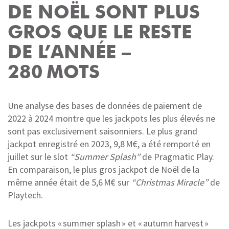
DE NOËL SONT PLUS
GROS QUE LE RESTE
DE L’ANNÉE –
280 MOTS
Une analyse des bases de données de paiement de
2022 à 2024 montre que les jackpots les plus élevés ne
sont pas exclusivement saisonniers. Le plus grand
jackpot enregistré en 2023, 9,8 M€, a été remporté en
juillet sur le slot
“Summer Splash”
de Pragmatic Play.
En comparaison, le plus gros jackpot de Noël de la
même année était de 5,6 M€ sur
“Christmas Miracle”
de
Playtech.
Les jackpots « summer splash » et « autumn harvest »