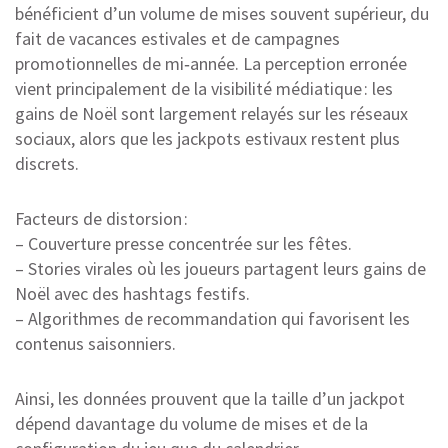
bénéficient d’un volume de mises souvent supérieur, du
fait de vacances estivales et de campagnes
promotionnelles de mi‑année. La perception erronée
vient principalement de la visibilité médiatique : les
gains de Noël sont largement relayés sur les réseaux
sociaux, alors que les jackpots estivaux restent plus
discrets.
Facteurs de distorsion :
– Couverture presse concentrée sur les fêtes.
– Stories virales où les joueurs partagent leurs gains de
Noël avec des hashtags festifs.
– Algorithmes de recommandation qui favorisent les
contenus saisonniers.
Ainsi, les données prouvent que la taille d’un jackpot
dépend davantage du volume de mises et de la