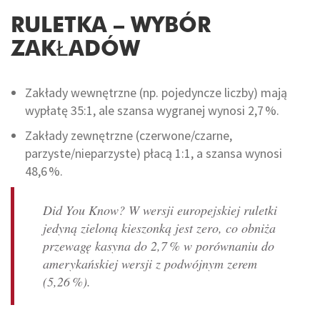
RULETKA – WYBÓR
ZAKŁADÓW
Zakłady wewnętrzne (np. pojedyncze liczby) mają
wypłatę 35:1, ale szansa wygranej wynosi 2,7 %.
Zakłady zewnętrzne (czerwone/czarne,
parzyste/nieparzyste) płacą 1:1, a szansa wynosi
48,6 %.
Did You Know? W wersji europejskiej ruletki
jedyną zieloną kieszonką jest zero, co obniża
przewagę kasyna do 2,7 % w porównaniu do
amerykańskiej wersji z podwójnym zerem
(5,26 %).