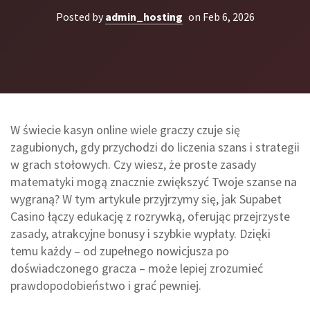
Posted by
admin_hosting
on Feb 6, 2026
W świecie kasyn online wiele graczy czuje się
zagubionych, gdy przychodzi do liczenia szans i strategii
w grach stołowych. Czy wiesz, że proste zasady
matematyki mogą znacznie zwiększyć Twoje szanse na
wygraną? W tym artykule przyjrzymy się, jak Supabet
Casino łączy edukację z rozrywką, oferując przejrzyste
zasady, atrakcyjne bonusy i szybkie wypłaty. Dzięki
temu każdy – od zupełnego nowicjusza po
doświadczonego gracza – może lepiej zrozumieć
prawdopodobieństwo i grać pewniej.