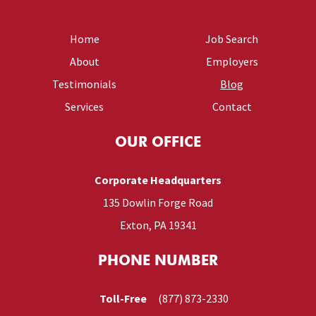
Home
Job Search
About
Employers
Testimonials
Blog
Services
Contact
OUR OFFICE
Corporate Headquarters
135 Dowlin Forge Road
Exton, PA 19341
PHONE NUMBER
Toll-Free
(877) 873-2330