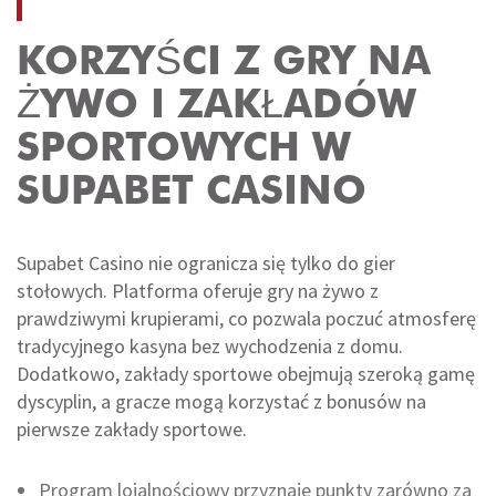
KORZYŚCI Z GRY NA
ŻYWO I ZAKŁADÓW
SPORTOWYCH W
SUPABET CASINO
Supabet Casino nie ogranicza się tylko do gier
stołowych. Platforma oferuje gry na żywo z
prawdziwymi krupierami, co pozwala poczuć atmosferę
tradycyjnego kasyna bez wychodzenia z domu.
Dodatkowo, zakłady sportowe obejmują szeroką gamę
dyscyplin, a gracze mogą korzystać z bonusów na
pierwsze zakłady sportowe.
Program lojalnościowy przyznaje punkty zarówno za