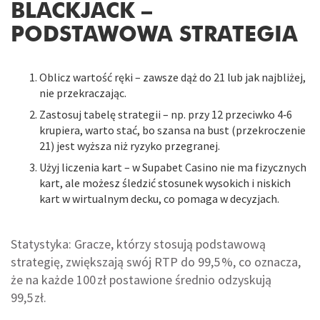
BLACKJACK –
PODSTAWOWA STRATEGIA
Oblicz wartość ręki – zawsze dąż do 21 lub jak najbliżej,
nie przekraczając.
Zastosuj tabelę strategii – np. przy 12 przeciwko 4‑6
krupiera, warto stać, bo szansa na bust (przekroczenie
21) jest wyższa niż ryzyko przegranej.
Użyj liczenia kart – w Supabet Casino nie ma fizycznych
kart, ale możesz śledzić stosunek wysokich i niskich
kart w wirtualnym decku, co pomaga w decyzjach.
Statystyka: Gracze, którzy stosują podstawową
strategię, zwiększają swój RTP do 99,5 %, co oznacza,
że na każde 100 zł postawione średnio odzyskują
99,5 zł.