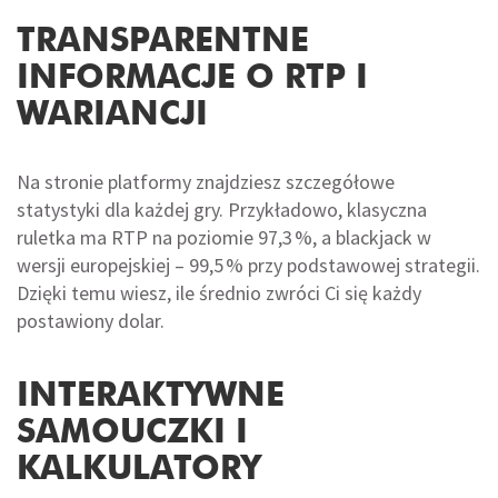
TRANSPARENTNE
INFORMACJE O RTP I
WARIANCJI
Na stronie platformy znajdziesz szczegółowe
statystyki dla każdej gry. Przykładowo, klasyczna
ruletka ma RTP na poziomie 97,3 %, a blackjack w
wersji europejskiej – 99,5 % przy podstawowej strategii.
Dzięki temu wiesz, ile średnio zwróci Ci się każdy
postawiony dolar.
INTERAKTYWNE
SAMOUCZKI I
KALKULATORY