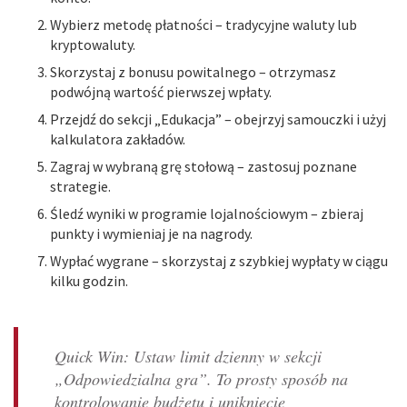
Wybierz metodę płatności – tradycyjne waluty lub
kryptowaluty.
Skorzystaj z bonusu powitalnego – otrzymasz
podwójną wartość pierwszej wpłaty.
Przejdź do sekcji „Edukacja” – obejrzyj samouczki i użyj
kalkulatora zakładów.
Zagraj w wybraną grę stołową – zastosuj poznane
strategie.
Śledź wyniki w programie lojalnościowym – zbieraj
punkty i wymieniaj je na nagrody.
Wypłać wygrane – skorzystaj z szybkiej wypłaty w ciągu
kilku godzin.
Quick Win: Ustaw limit dzienny w sekcji
„Odpowiedzialna gra”. To prosty sposób na
kontrolowanie budżetu i uniknięcie