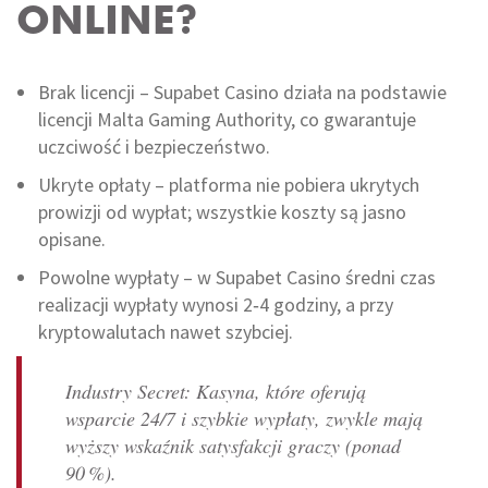
ONLINE?
Brak licencji – Supabet Casino działa na podstawie
licencji Malta Gaming Authority, co gwarantuje
uczciwość i bezpieczeństwo.
Ukryte opłaty – platforma nie pobiera ukrytych
prowizji od wypłat; wszystkie koszty są jasno
opisane.
Powolne wypłaty – w Supabet Casino średni czas
realizacji wypłaty wynosi 2‑4 godziny, a przy
kryptowalutach nawet szybciej.
Industry Secret: Kasyna, które oferują
wsparcie 24/7 i szybkie wypłaty, zwykle mają
wyższy wskaźnik satysfakcji graczy (ponad
90 %).