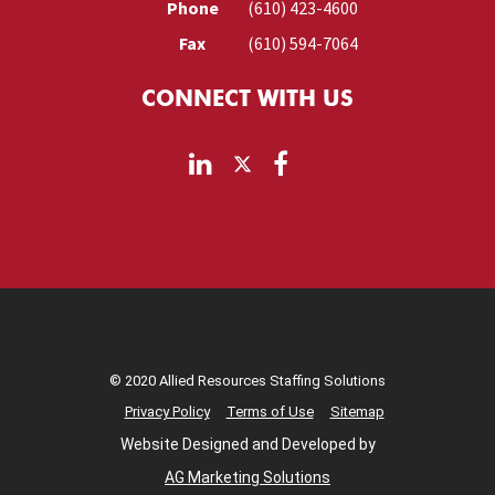
Phone
(610) 423-4600
Fax
(610) 594-7064
CONNECT WITH US
© 2020 Allied Resources Staffing Solutions
Privacy Policy
Terms of Use
Sitemap
Website Designed and Developed by
AG Marketing Solutions