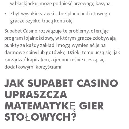
w blackjacku, może podnieść przewagę kasyna.
Zbyt wysokie stawki – bez planu budżetowego
gracze szybko tracą kontrolę.
Supabet Casino rozwiązuje te problemy, oferując
program lojalnościowy, w którym gracze zdobywają
punkty za każdy zakład i mogą wymieniać je na
darmowe spiny lub gotówkę. Dzięki temu uczą się, jak
zarządzać kapitałem, a jednocześnie cieszą się
dodatkowymi korzyściami.
JAK SUPABET CASINO
UPRASZCZA
MATEMATYKĘ GIER
STOŁOWYCH?