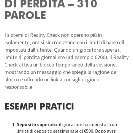
DI PERDITA – 310
PAROLE
I sistemi di Reality Check non operano più in
isolamento; ora si sincronizzano con i limiti di bankroll
impostati dall’utente. Quando un giocatore supera il
limite di perdita giornaliero (ad esempio €200), il Reality
Check attiva un blocco temporaneo della sessione,
mostrando un messaggio che spiega la ragione del
blocco e offrendo un link a consigli di gioco
responsabile.
ESEMPI PRATICI
Deposito superato
: il giocatore ha impostato un
limite di deposito settimanale di €500. Dopo aver