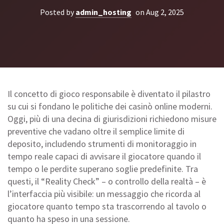
Posted by
admin_hosting
on Aug 2, 2025
Il concetto di gioco responsabile è diventato il pilastro
su cui si fondano le politiche dei casinò online moderni.
Oggi, più di una decina di giurisdizioni richiedono misure
preventive che vadano oltre il semplice limite di
deposito, includendo strumenti di monitoraggio in
tempo reale capaci di avvisare il giocatore quando il
tempo o le perdite superano soglie predefinite. Tra
questi, il “Reality Check” – o controllo della realtà – è
l’interfaccia più visibile: un messaggio che ricorda al
giocatore quanto tempo sta trascorrendo al tavolo o
quanto ha speso in una sessione.