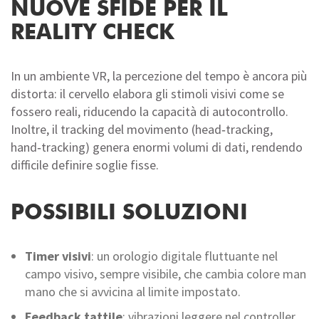
NUOVE SFIDE PER IL
REALITY CHECK
In un ambiente VR, la percezione del tempo è ancora più
distorta: il cervello elabora gli stimoli visivi come se
fossero reali, riducendo la capacità di autocontrollo.
Inoltre, il tracking del movimento (head‑tracking,
hand‑tracking) genera enormi volumi di dati, rendendo
difficile definire soglie fisse.
POSSIBILI SOLUZIONI
Timer visivi
: un orologio digitale fluttuante nel
campo visivo, sempre visibile, che cambia colore man
mano che si avvicina al limite impostato.
Feedback tattile
: vibrazioni leggere nel controller