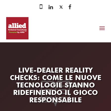
MENU
LIVE‑DEALER REALITY
CHECKS: COME LE NUOVE
TECNOLOGIE STANNO
RIDEFINENDO IL GIOCO
RESPONSABILE