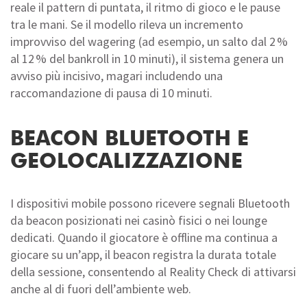
reale il pattern di puntata, il ritmo di gioco e le pause
tra le mani. Se il modello rileva un incremento
improvviso del wagering (ad esempio, un salto dal 2 %
al 12 % del bankroll in 10 minuti), il sistema genera un
avviso più incisivo, magari includendo una
raccomandazione di pausa di 10 minuti.
BEACON BLUETOOTH E
GEOLOCALIZZAZIONE
I dispositivi mobile possono ricevere segnali Bluetooth
da beacon posizionati nei casinò fisici o nei lounge
dedicati. Quando il giocatore è offline ma continua a
giocare su un’app, il beacon registra la durata totale
della sessione, consentendo al Reality Check di attivarsi
anche al di fuori dell’ambiente web.