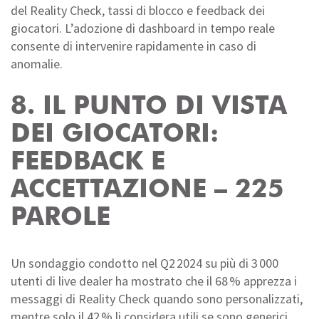
del Reality Check, tassi di blocco e feedback dei
giocatori. L’adozione di dashboard in tempo reale
consente di intervenire rapidamente in caso di
anomalie.
8. IL PUNTO DI VISTA
DEI GIOCATORI:
FEEDBACK E
ACCETTAZIONE – 225
PAROLE
Un sondaggio condotto nel Q2 2024 su più di 3 000
utenti di live dealer ha mostrato che il 68 % apprezza i
messaggi di Reality Check quando sono personalizzati,
mentre solo il 42 % li considera utili se sono generici.