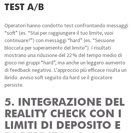
TEST A/B
Operatori hanno condotto test confrontando messaggi
“soft” (es. “Stai per raggiungere il tuo limite, vuoi
continuare?”) con messaggi “hard” (es. “Sessione
bloccata per superamento del limite”). I risultati
mostrano una riduzione del 22 % del tempo medio di
gioco nei gruppi “hard”, ma anche un leggero aumento
di feedback negativo. L’approccio più efficace risulta un
ibrido: avviso soft seguito da hard se il giocatore
persiste.
5. INTEGRAZIONE DEL
REALITY CHECK CON I
LIMITI DI DEPOSITO E