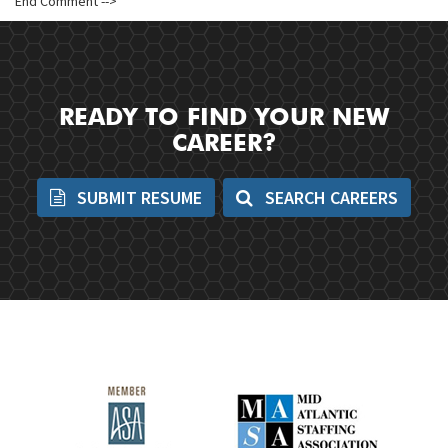
End Comment -->
READY TO FIND YOUR NEW
CAREER?
SUBMIT RESUME
SEARCH CAREERS