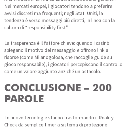
Nei mercati europei, i giocatori tendono a preferire
avvisi discreti ma frequenti; negli Stati Uniti, la
tendenza è verso messaggi più diretti, in linea con la
cultura di “responsibility first”.
La trasparenza è il fattore chiave: quando i casinò
spiegano il motivo del messaggio e offrono link a
risorse (come Milanogolosa, che raccoglie guide su
gioco responsabile), i giocatori percepiscono il controllo
come un valore aggiunto anziché un ostacolo.
CONCLUSIONE – 200
PAROLE
Le nuove tecnologie stanno trasformando il Reality
Check da semplice timer a sistema di protezione