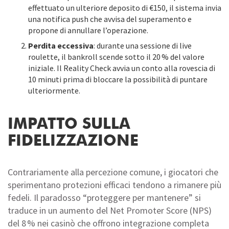
effettuato un ulteriore deposito di €150, il sistema invia
una notifica push che avvisa del superamento e
propone di annullare l’operazione.
Perdita eccessiva
: durante una sessione di live
roulette, il bankroll scende sotto il 20 % del valore
iniziale. Il Reality Check avvia un conto alla rovescia di
10 minuti prima di bloccare la possibilità di puntare
ulteriormente.
IMPATTO SULLA
FIDELIZZAZIONE
Contrariamente alla percezione comune, i giocatori che
sperimentano protezioni efficaci tendono a rimanere più
fedeli. Il paradosso “proteggere per mantenere” si
traduce in un aumento del Net Promoter Score (NPS)
del 8 % nei casinò che offrono integrazione completa