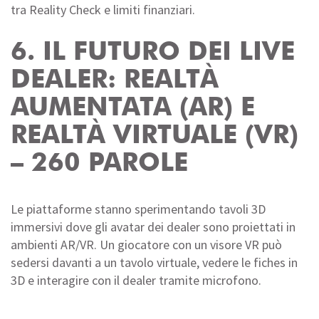
tra Reality Check e limiti finanziari.
6. IL FUTURO DEI LIVE
DEALER: REALTÀ
AUMENTATA (AR) E
REALTÀ VIRTUALE (VR)
– 260 PAROLE
Le piattaforme stanno sperimentando tavoli 3D
immersivi dove gli avatar dei dealer sono proiettati in
ambienti AR/VR. Un giocatore con un visore VR può
sedersi davanti a un tavolo virtuale, vedere le fiches in
3D e interagire con il dealer tramite microfono.