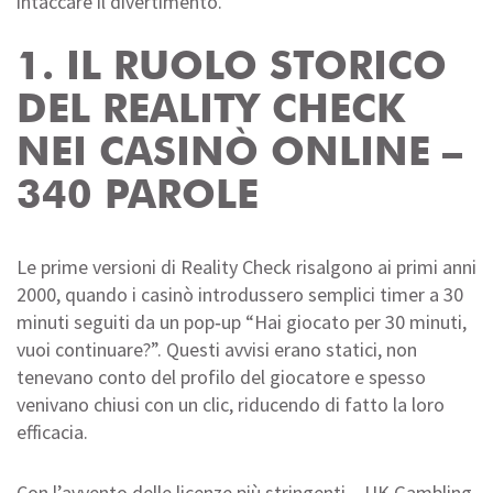
intaccare il divertimento.
1. IL RUOLO STORICO
DEL REALITY CHECK
NEI CASINÒ ONLINE –
340 PAROLE
Le prime versioni di Reality Check risalgono ai primi anni
2000, quando i casinò introdussero semplici timer a 30
minuti seguiti da un pop‑up “Hai giocato per 30 minuti,
vuoi continuare?”. Questi avvisi erano statici, non
tenevano conto del profilo del giocatore e spesso
venivano chiusi con un clic, riducendo di fatto la loro
efficacia.
Con l’avvento delle licenze più stringenti – UK Gambling