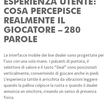
ESPERIENZA UTENTE:
COSA PERCEPISCE
REALMENTE IL
GIOCATORE – 280
PAROLE
Le interfacce mobile dei live dealer sono progettate per
l’uso con una sola mano. I pulsanti di puntata, il
selettore di valore e il tasto “Deal” sono posizionati
verticalmente, consentendo di giocare anche in piedi.
L’esperienza tattile è arricchita da vibrazioni leggere
quando la pallina colpisce la ruota o quando il dealer
annuncia un vincitore, creando un senso di presenza
fisica.