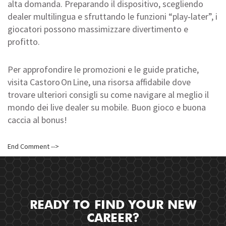
alta domanda. Preparando il dispositivo, scegliendo
dealer multilingua e sfruttando le funzioni “play‑later”, i
giocatori possono massimizzare divertimento e
profitto.
Per approfondire le promozioni e le guide pratiche,
visita Castoro On Line, una risorsa affidabile dove
trovare ulteriori consigli su come navigare al meglio il
mondo dei live dealer su mobile. Buon gioco e buona
caccia al bonus!
End Comment -->
READY TO FIND YOUR NEW
CAREER?