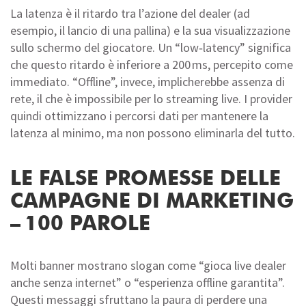
La latenza è il ritardo tra l’azione del dealer (ad
esempio, il lancio di una pallina) e la sua visualizzazione
sullo schermo del giocatore. Un “low‑latency” significa
che questo ritardo è inferiore a 200 ms, percepito come
immediato. “Offline”, invece, implicherebbe assenza di
rete, il che è impossibile per lo streaming live. I provider
quindi ottimizzano i percorsi dati per mantenere la
latenza al minimo, ma non possono eliminarla del tutto.
LE FALSE PROMESSE DELLE
CAMPAGNE DI MARKETING
– 100 PAROLE
Molti banner mostrano slogan come “gioca live dealer
anche senza internet” o “esperienza offline garantita”.
Questi messaggi sfruttano la paura di perdere una