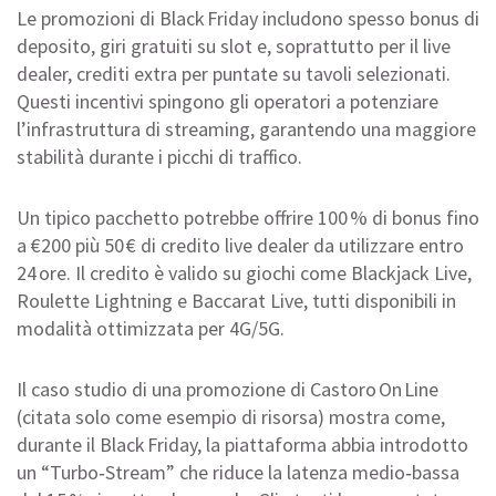
Le promozioni di Black Friday includono spesso bonus di
deposito, giri gratuiti su slot e, soprattutto per il live
dealer, crediti extra per puntate su tavoli selezionati.
Questi incentivi spingono gli operatori a potenziare
l’infrastruttura di streaming, garantendo una maggiore
stabilità durante i picchi di traffico.
Un tipico pacchetto potrebbe offrire 100 % di bonus fino
a €200 più 50 € di credito live dealer da utilizzare entro
24 ore. Il credito è valido su giochi come Blackjack Live,
Roulette Lightning e Baccarat Live, tutti disponibili in
modalità ottimizzata per 4G/5G.
Il caso studio di una promozione di Castoro On Line
(citata solo come esempio di risorsa) mostra come,
durante il Black Friday, la piattaforma abbia introdotto
un “Turbo‑Stream” che riduce la latenza medio‑bassa