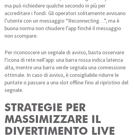
ma può richiedere qualche secondo in più per
accreditare i fondi. Gli operatori solitamente avvisano
l’utente con un messaggio “Reconnecting…”, ma è
buona norma non chiudere l’app finché il messaggio
non scompare.
Per riconoscere un segnale di avviso, basta osservare
l’icona di rete nell’app: una barra rossa indica latenza
alta, mentre una barra verde segnala una connessione
ottimale. In caso di avviso, è consigliabile ridurre le
puntate o passare a una slot offline fino al ripristino del
segnale.
STRATEGIE PER
MASSIMIZZARE IL
DIVERTIMENTO LIVE