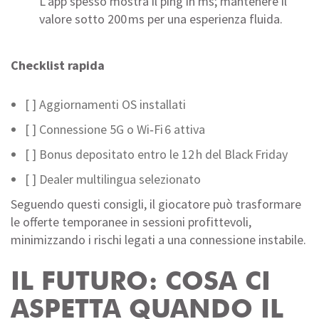
L’app spesso mostra il ping in ms; mantenere il
valore sotto 200 ms per una esperienza fluida.
Checklist rapida
[ ] Aggiornamenti OS installati
[ ] Connessione 5G o Wi‑Fi 6 attiva
[ ] Bonus depositato entro le 12 h del Black Friday
[ ] Dealer multilingua selezionato
Seguendo questi consigli, il giocatore può trasformare
le offerte temporanee in sessioni profittevoli,
minimizzando i rischi legati a una connessione instabile.
IL FUTURO: COSA CI
ASPETTA QUANDO IL