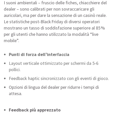
I suoni ambientali – fruscio delle fiches, chiacchiere del
dealer – sono calibrati per non sovraccaricare gli
auricolari, ma per dare la sensazione di un casinò reale.
Le statistiche post‑Black Friday di diversi operatori
mostrano un tasso di soddisfazione superiore al 85 %
per gli utenti che hanno utilizzato la modalità “live
mobile”.
Punti di forza dell’interfaccia
Layout verticale ottimizzato per schermi da 5‑6
pollici.
Feedback haptic sincronizzato con gli eventi di gioco.
Opzioni di lingua del dealer per ridurre i tempi di
attesa.
Feedback più apprezzato