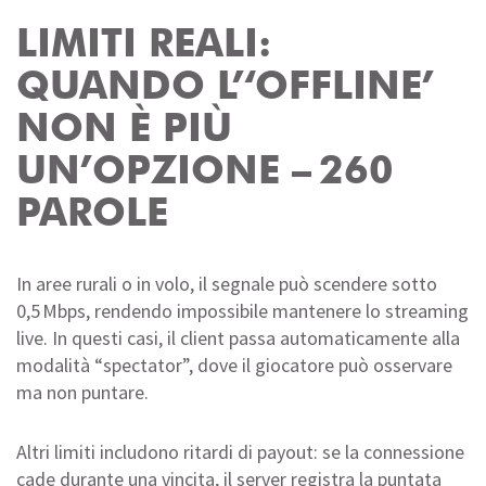
LIMITI REALI:
QUANDO L’‘OFFLINE’
NON È PIÙ
UN’OPZIONE – 260
PAROLE
In aree rurali o in volo, il segnale può scendere sotto
0,5 Mbps, rendendo impossibile mantenere lo streaming
live. In questi casi, il client passa automaticamente alla
modalità “spectator”, dove il giocatore può osservare
ma non puntare.
Altri limiti includono ritardi di payout: se la connessione
cade durante una vincita, il server registra la puntata