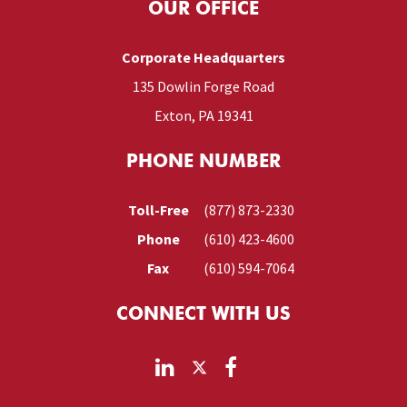
OUR OFFICE
Corporate Headquarters
135 Dowlin Forge Road
Exton, PA 19341
PHONE NUMBER
Toll-Free
(877) 873-2330
Phone
(610) 423-4600
Fax
(610) 594-7064
CONNECT WITH US