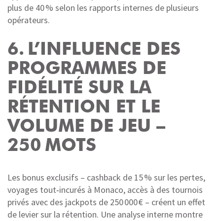
plus de 40 % selon les rapports internes de plusieurs
opérateurs.
6. L’INFLUENCE DES
PROGRAMMES DE
FIDÉLITÉ SUR LA
RÉTENTION ET LE
VOLUME DE JEU –
250 MOTS
Les bonus exclusifs – cashback de 15 % sur les pertes,
voyages tout‑incurés à Monaco, accès à des tournois
privés avec des jackpots de 250 000 € – créent un effet
de levier sur la rétention. Une analyse interne montre