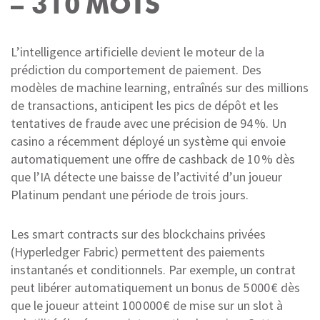
– 310 MOTS
L’intelligence artificielle devient le moteur de la
prédiction du comportement de paiement. Des
modèles de machine learning, entraînés sur des millions
de transactions, anticipent les pics de dépôt et les
tentatives de fraude avec une précision de 94 %. Un
casino a récemment déployé un système qui envoie
automatiquement une offre de cashback de 10 % dès
que l’IA détecte une baisse de l’activité d’un joueur
Platinum pendant une période de trois jours.
Les smart contracts sur des blockchains privées
(Hyperledger Fabric) permettent des paiements
instantanés et conditionnels. Par exemple, un contrat
peut libérer automatiquement un bonus de 5 000 € dès
que le joueur atteint 100 000 € de mise sur un slot à