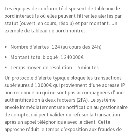
Les équipes de conformité disposent de tableaux de
bord interactifs où elles peuvent filtrer les alertes par
statut (ouvert, en cours, résolu) et par montant. Un
exemple de tableau de bord montre :
Nombre d’alertes : 124 (au cours des 24 h)
Montant total bloqué : 1 240 000 €
Temps moyen de résolution : 15 minutes
Un protocole d’alerte typique bloque les transactions
supérieures à 10 000 € qui proviennent d’une adresse IP
non reconnue ou qui ne sont pas accompagnées d’une
authentification à deux facteurs (2FA). Le système
envoie immédiatement une notification au gestionnaire
de compte, qui peut valider ou refuser la transaction
après un appel téléphonique avec le client. Cette
approche réduit le temps d’exposition aux fraudes de