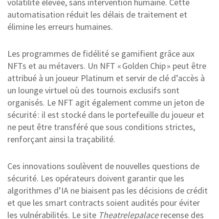
volatilité élevée, sans intervention humaine. Cette
automatisation réduit les délais de traitement et
élimine les erreurs humaines.
Les programmes de fidélité se gamifient grâce aux
NFTs et au métavers. Un NFT « Golden Chip » peut être
attribué à un joueur Platinum et servir de clé d’accès à
un lounge virtuel où des tournois exclusifs sont
organisés. Le NFT agit également comme un jeton de
sécurité : il est stocké dans le portefeuille du joueur et
ne peut être transféré que sous conditions strictes,
renforçant ainsi la traçabilité.
Ces innovations soulèvent de nouvelles questions de
sécurité. Les opérateurs doivent garantir que les
algorithmes d’IA ne biaisent pas les décisions de crédit
et que les smart contracts soient audités pour éviter
les vulnérabilités. Le site
Theatrelepalace
recense des