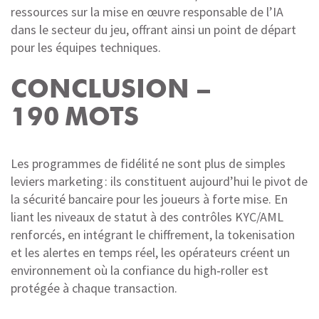
ressources sur la mise en œuvre responsable de l’IA
dans le secteur du jeu, offrant ainsi un point de départ
pour les équipes techniques.
CONCLUSION –
190 MOTS
Les programmes de fidélité ne sont plus de simples
leviers marketing : ils constituent aujourd’hui le pivot de
la sécurité bancaire pour les joueurs à forte mise. En
liant les niveaux de statut à des contrôles KYC/AML
renforcés, en intégrant le chiffrement, la tokenisation
et les alertes en temps réel, les opérateurs créent un
environnement où la confiance du high‑roller est
protégée à chaque transaction.