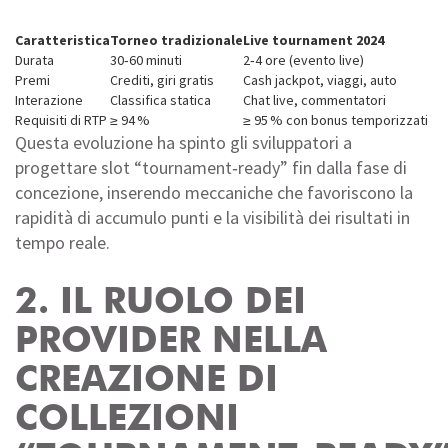
Caratteristica
Torneo tradizionale
Live tournament 2024
Durata
30‑60 minuti
2‑4 ore (evento live)
Premi
Crediti, giri gratis
Cash jackpot, viaggi, auto
Interazione
Classifica statica
Chat live, commentatori
Requisiti di RTP
≥ 94 %
≥ 95 % con bonus temporizzati
Questa evoluzione ha spinto gli sviluppatori a
progettare slot “tournament‑ready” fin dalla fase di
concezione, inserendo meccaniche che favoriscono la
rapidità di accumulo punti e la visibilità dei risultati in
tempo reale.
2. IL RUOLO DEI
PROVIDER NELLA
CREAZIONE DI
COLLEZIONI