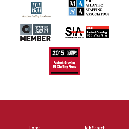
Home
Job Search