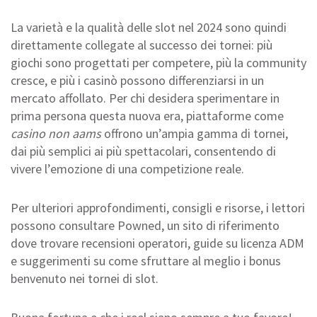
La varietà e la qualità delle slot nel 2024 sono quindi
direttamente collegate al successo dei tornei: più
giochi sono progettati per competere, più la community
cresce, e più i casinò possono differenziarsi in un
mercato affollato. Per chi desidera sperimentare in
prima persona questa nuova era, piattaforme come
casino non aams
offrono un’ampia gamma di tornei,
dai più semplici ai più spettacolari, consentendo di
vivere l’emozione di una competizione reale.
Per ulteriori approfondimenti, consigli e risorse, i lettori
possono consultare Powned, un sito di riferimento
dove trovare recensioni operatori, guide su licenza ADM
e suggerimenti su come sfruttare al meglio i bonus
benvenuto nei tornei di slot.