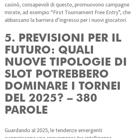
casinò, consapevoli di questo, promuovono campagne
mirate, ad esempio “First Tournament Free Entry”, che
abbassano la barriera d’ingresso per i nuovi giocatori.
5. PREVISIONI PER IL
FUTURO: QUALI
NUOVE TIPOLOGIE DI
SLOT POTREBBERO
DOMINARE I TORNEI
DEL 2025? – 380
PAROLE
Guardando al 2025, le tendenze emergenti
suggeriscono una convergenza tra intelligenza