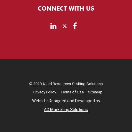
CONNECT WITH US
© 2020 Allied Resources Staffing Solutions
Privacy Policy
Terms of Use
Sitemap
Website Designed and Developed by
AG Marketing Solutions