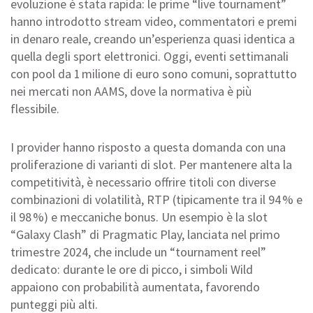
evoluzione è stata rapida: le prime “live tournament”
hanno introdotto stream video, commentatori e premi
in denaro reale, creando un’esperienza quasi identica a
quella degli sport elettronici. Oggi, eventi settimanali
con pool da 1 milione di euro sono comuni, soprattutto
nei mercati non AAMS, dove la normativa è più
flessibile.
I provider hanno risposto a questa domanda con una
proliferazione di varianti di slot. Per mantenere alta la
competitività, è necessario offrire titoli con diverse
combinazioni di volatilità, RTP (tipicamente tra il 94 % e
il 98 %) e meccaniche bonus. Un esempio è la slot
“Galaxy Clash” di Pragmatic Play, lanciata nel primo
trimestre 2024, che include un “tournament reel”
dedicato: durante le ore di picco, i simboli Wild
appaiono con probabilità aumentata, favorendo
punteggi più alti.