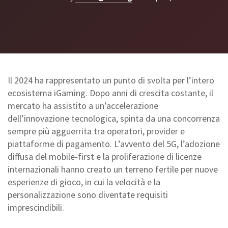
Il 2024 ha rappresentato un punto di svolta per l’intero
ecosistema iGaming. Dopo anni di crescita costante, il
mercato ha assistito a un’accelerazione
dell’innovazione tecnologica, spinta da una concorrenza
sempre più agguerrita tra operatori, provider e
piattaforme di pagamento. L’avvento del 5G, l’adozione
diffusa del mobile‑first e la proliferazione di licenze
internazionali hanno creato un terreno fertile per nuove
esperienze di gioco, in cui la velocità e la
personalizzazione sono diventate requisiti
imprescindibili.