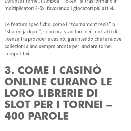
Durante i tornei, i simboli “Token” si trasformano in
moltiplicatori 2‑5x, favorendo i giocatori più attivi.
Le feature specifiche, come i “tournament reels” o i
“shared jackpot”, sono ora standard nei contratti di
licenza tra provider e casinò, garantendo che le nuove
collezioni siano sempre pronte per lanciare tornei
competitivi.
3. COME I CASINÒ
ONLINE CURANO LE
LORO LIBRERIE DI
SLOT PER I TORNEI –
400 PAROLE