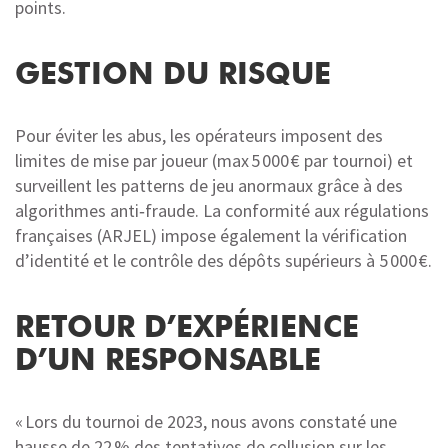
points.
GESTION DU RISQUE
Pour éviter les abus, les opérateurs imposent des
limites de mise par joueur (max 5 000 € par tournoi) et
surveillent les patterns de jeu anormaux grâce à des
algorithmes anti‑fraude. La conformité aux régulations
françaises (ARJEL) impose également la vérification
d’identité et le contrôle des dépôts supérieurs à 5 000 €.
RETOUR D’EXPÉRIENCE
D’UN RESPONSABLE
« Lors du tournoi de 2023, nous avons constaté une
hausse de 22 % des tentatives de collusion sur les