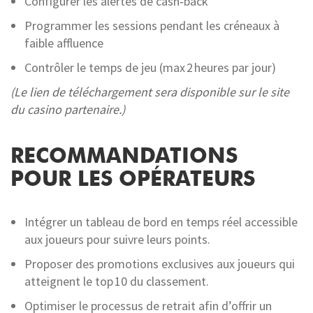
Configurer les alertes de cash‑back
Programmer les sessions pendant les créneaux à
faible affluence
Contrôler le temps de jeu (max 2 heures par jour)
(Le lien de téléchargement sera disponible sur le site
du casino partenaire.)
RECOMMANDATIONS
POUR LES OPÉRATEURS
Intégrer un tableau de bord en temps réel accessible
aux joueurs pour suivre leurs points.
Proposer des promotions exclusives aux joueurs qui
atteignent le top 10 du classement.
Optimiser le processus de retrait afin d’offrir un