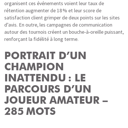
organisent ces événements voient leur taux de
rétention augmenter de 18 % et leur score de
satisfaction client grimper de deux points sur les sites
d’avis. En outre, les campagnes de communication
autour des tournois créent un bouche‑à‑oreille puissant,
renforçant la fidélité à long terme.
PORTRAIT D’UN
CHAMPION
INATTENDU : LE
PARCOURS D’UN
JOUEUR AMATEUR –
285 MOTS