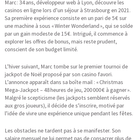
Marc : 34 ans, développeur web à Lyon, découvre les
casinos en ligne lors d’un séjour à Strasbourg en 2021.
Sa première expérience consiste en un pari de 5 € sur
une machine à sous « Winter Wonderland », qui se solde
par un gain modeste de 15 €. Intrigué, il commence à
explorer les offres de bonus, mais reste prudent,
conscient de son budget limité.
L’hiver suivant, Marc tombe sur le premier tournoi de
jackpot de Noël proposé par son casino favori.
L’annonce apparaît dans sa boîte mail : « Christmas
Mega‑Jackpot – 48 heures de jeu, 200 000 € à gagner ».
Malgré le scepticisme (les jackpots semblent réservés
aux gros joueurs), il décide de s’inscrire, motivé par
l’idée de vivre une expérience unique pendant les fêtes.
Les obstacles ne tardent pas à se manifester. Son
salaire mensuel ne lui permet pas de consacrer plus de