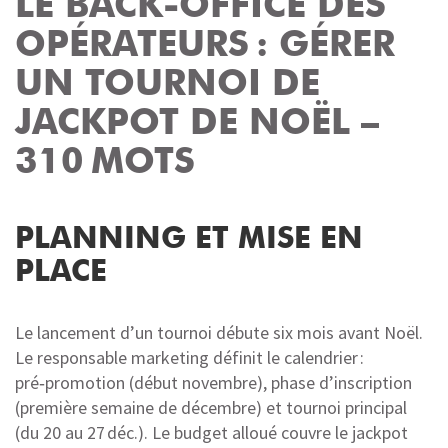
LE BACK‑OFFICE DES
OPÉRATEURS : GÉRER
UN TOURNOI DE
JACKPOT DE NOËL –
310 MOTS
PLANNING ET MISE EN
PLACE
Le lancement d’un tournoi débute six mois avant Noël.
Le responsable marketing définit le calendrier :
pré‑promotion (début novembre), phase d’inscription
(première semaine de décembre) et tournoi principal
(du 20 au 27 déc.). Le budget alloué couvre le jackpot