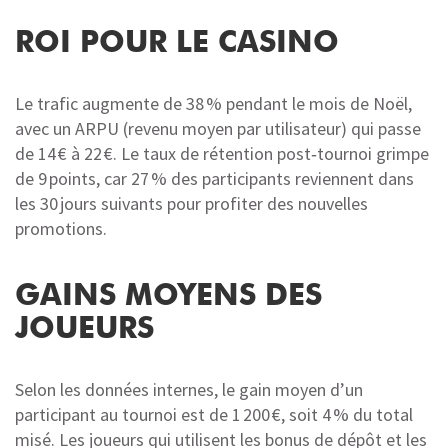
ROI POUR LE CASINO
Le trafic augmente de 38 % pendant le mois de Noël,
avec un ARPU (revenu moyen par utilisateur) qui passe
de 14 € à 22 €. Le taux de rétention post‑tournoi grimpe
de 9 points, car 27 % des participants reviennent dans
les 30 jours suivants pour profiter des nouvelles
promotions.
GAINS MOYENS DES
JOUEURS
Selon les données internes, le gain moyen d’un
participant au tournoi est de 1 200 €, soit 4 % du total
misé. Les joueurs qui utilisent les bonus de dépôt et les