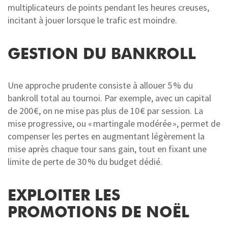
multiplicateurs de points pendant les heures creuses,
incitant à jouer lorsque le trafic est moindre.
GESTION DU BANKROLL
Une approche prudente consiste à allouer 5 % du
bankroll total au tournoi. Par exemple, avec un capital
de 200 €, on ne mise pas plus de 10 € par session. La
mise progressive, ou « martingale modérée », permet de
compenser les pertes en augmentant légèrement la
mise après chaque tour sans gain, tout en fixant une
limite de perte de 30 % du budget dédié.
EXPLOITER LES
PROMOTIONS DE NOËL