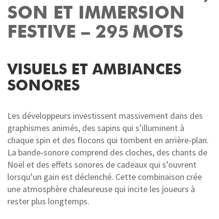
SON ET IMMERSION
FESTIVE – 295 MOTS
VISUELS ET AMBIANCES
SONORES
Les développeurs investissent massivement dans des
graphismes animés, des sapins qui s’illuminent à
chaque spin et des flocons qui tombent en arrière‑plan.
La bande‑sonore comprend des cloches, des chants de
Noël et des effets sonores de cadeaux qui s’ouvrent
lorsqu’un gain est déclenché. Cette combinaison crée
une atmosphère chaleureuse qui incite les joueurs à
rester plus longtemps.