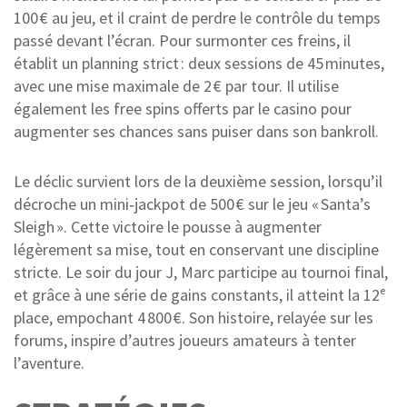
100 € au jeu, et il craint de perdre le contrôle du temps
passé devant l’écran. Pour surmonter ces freins, il
établit un planning strict : deux sessions de 45 minutes,
avec une mise maximale de 2 € par tour. Il utilise
également les free spins offerts par le casino pour
augmenter ses chances sans puiser dans son bankroll.
Le déclic survient lors de la deuxième session, lorsqu’il
décroche un mini‑jackpot de 500 € sur le jeu « Santa’s
Sleigh ». Cette victoire le pousse à augmenter
légèrement sa mise, tout en conservant une discipline
stricte. Le soir du jour J, Marc participe au tournoi final,
et grâce à une série de gains constants, il atteint la 12ᵉ
place, empochant 4 800 €. Son histoire, relayée sur les
forums, inspire d’autres joueurs amateurs à tenter
l’aventure.