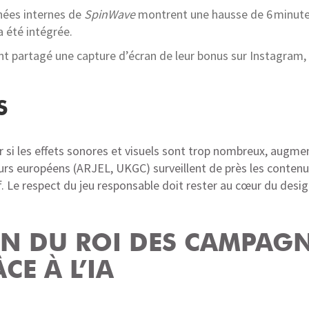
nées internes de
SpinWave
montrent une hausse de 6 minutes
a été intégrée.
nt partagé une capture d’écran de leur bonus sur Instagram, ci
S
r si les effets sonores et visuels sont trop nombreux, augme
ateurs européens (ARJEL, UKGC) surveillent de près les cont
if. Le respect du jeu responsable doit rester au cœur du desi
ON DU ROI DES CAMPAGN
CE À L’IA