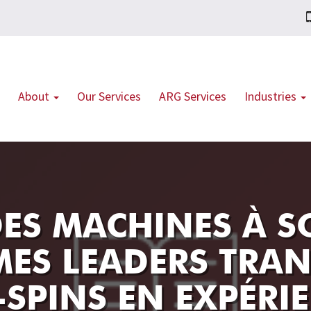
About
Our Services
ARG Services
Industries
DES MACHINES À 
MES LEADERS TRA
‑SPINS EN EXPÉRI