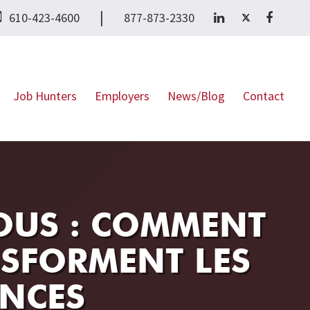
|
610-423-4600
877-873-2330
Job Hunters
Employers
News/Blog
Contact
SOUS : COMMENT
NSFORMENT LES
ENCES