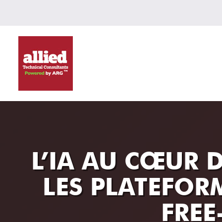
L’IA AU CŒUR 
LES PLATEFOR
FREE