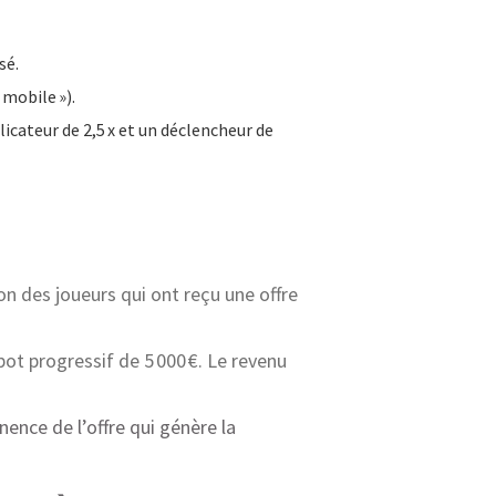
sé.
 mobile »).
licateur de 2,5 x et un déclencheur de
on des joueurs qui ont reçu une offre
pot progressif de 5 000 €. Le revenu
nence de l’offre qui génère la