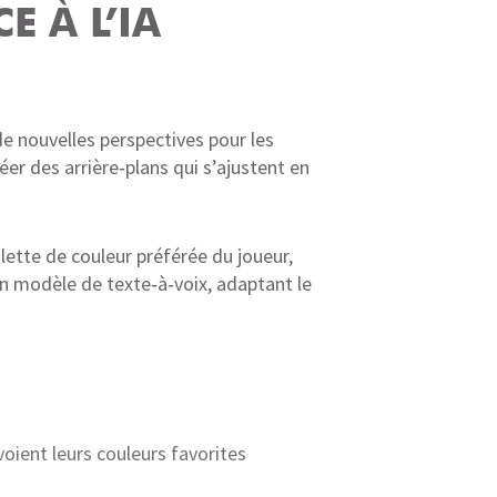
E À L’IA
de nouvelles perspectives pour les
er des arrière‑plans qui s’ajustent en
lette de couleur préférée du joueur,
un modèle de texte‑à‑voix, adaptant le
voient leurs couleurs favorites