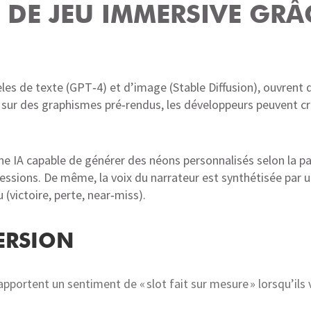
E DE JEU IMMERSIVE GRÂC
èles de texte (GPT‑4) et d’image (Stable Diffusion), ouvrent 
 sur des graphismes pré‑rendus, les développeurs peuvent cré
une IA capable de générer des néons personnalisés selon la pa
essions. De même, la voix du narrateur est synthétisée par 
 (victoire, perte, near‑miss).
ERSION
rapportent un sentiment de « slot fait sur mesure » lorsqu’ils 