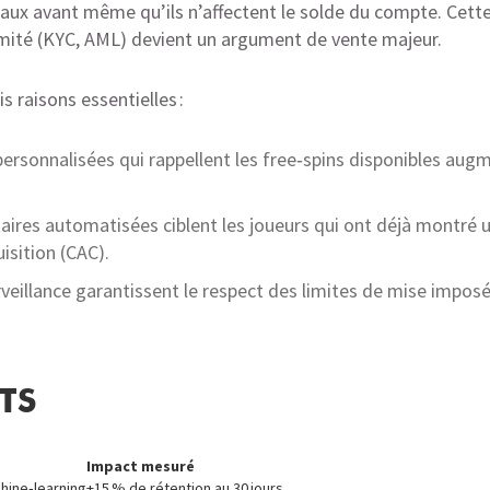
ux avant même qu’ils n’affectent le solde du compte. Cette 
mité (KYC, AML) devient un argument de vente majeur.
s raisons essentielles :
 personnalisées qui rappellent les free‑spins disponibles a
aires automatisées ciblent les joueurs qui ont déjà montré u
isition (CAC).
rveillance garantissent le respect des limites de mise imposé
TS
Impact mesuré
hine‑learning
+15 % de rétention au 30 jours