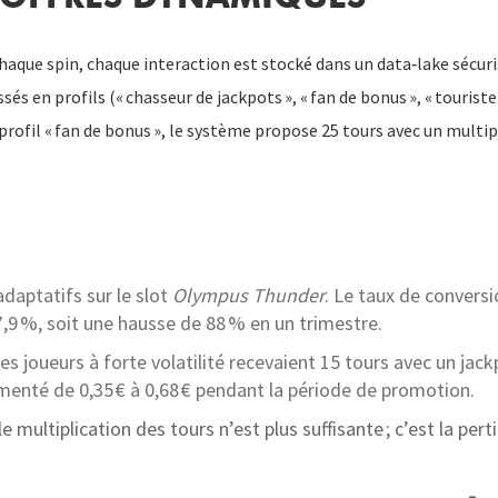
 chaque spin, chaque interaction est stocké dans un data‑lake sécuri
ssés en profils (« chasseur de jackpots », « fan de bonus », « touriste
 profil « fan de bonus », le système propose 25 tours avec un multip
adaptatifs sur le slot
Olympus Thunder
. Le taux de conversi
7,9 %, soit une hausse de 88 % en un trimestre.
 joueurs à forte volatilité recevaient 15 tours avec un jack
enté de 0,35 € à 0,68 € pendant la période de promotion.
ultiplication des tours n’est plus suffisante ; c’est la perti