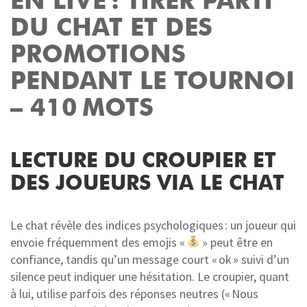
EN LIVE : TIRER PARTI
DU CHAT ET DES
PROMOTIONS
PENDANT LE TOURNOI
– 410 MOTS
LECTURE DU CROUPIER ET
DES JOUEURS VIA LE CHAT
Le chat révèle des indices psychologiques : un joueur qui
envoie fréquemment des emojis «
» peut être en
confiance, tandis qu’un message court « ok » suivi d’un
silence peut indiquer une hésitation. Le croupier, quant
à lui, utilise parfois des réponses neutres (« Nous