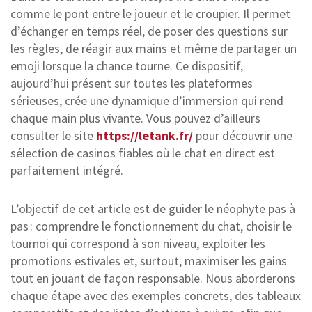
comme le pont entre le joueur et le croupier. Il permet
d’échanger en temps réel, de poser des questions sur
les règles, de réagir aux mains et même de partager un
emoji lorsque la chance tourne. Ce dispositif,
aujourd’hui présent sur toutes les plateformes
sérieuses, crée une dynamique d’immersion qui rend
chaque main plus vivante. Vous pouvez d’ailleurs
consulter le site
https://letank.fr/
pour découvrir une
sélection de casinos fiables où le chat en direct est
parfaitement intégré.
L’objectif de cet article est de guider le néophyte pas à
pas : comprendre le fonctionnement du chat, choisir le
tournoi qui correspond à son niveau, exploiter les
promotions estivales et, surtout, maximiser les gains
tout en jouant de façon responsable. Nous aborderons
chaque étape avec des exemples concrets, des tableaux