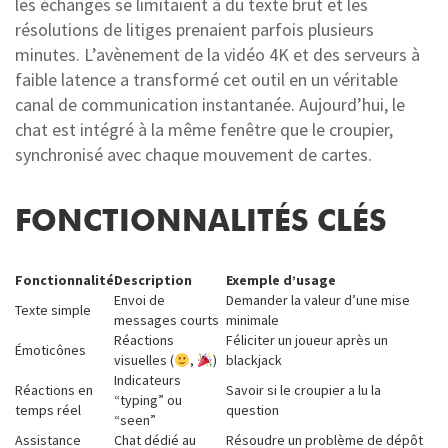
les échanges se limitaient à du texte brut et les
résolutions de litiges prenaient parfois plusieurs
minutes. L’avènement de la vidéo 4K et des serveurs à
faible latence a transformé cet outil en un véritable
canal de communication instantanée. Aujourd’hui, le
chat est intégré à la même fenêtre que le croupier,
synchronisé avec chaque mouvement de cartes.
FONCTIONNALITÉS CLÉS
Fonctionnalité
Description
Exemple d’usage
Envoi de
Demander la valeur d’une mise
Texte simple
messages courts
minimale
Réactions
Féliciter un joueur après un
Émoticônes
visuelles (
,
)
blackjack
Indicateurs
Réactions en
Savoir si le croupier a lu la
“typing” ou
temps réel
question
“seen”
Assistance
Chat dédié au
Résoudre un problème de dépôt