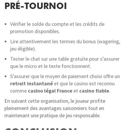
PRÉ‑TOURNOI
Vérifier le solde du compte et les crédits de
promotion disponibles.
Lire attentivement les termes du bonus (wagering,
jeu éligible).
Tester le chat sur une table gratuite pour s’assurer
que le micro et le texte fonctionnent.
S’assurer que le moyen de paiement choisi offre un
retrait instantané
et que le casino est reconnu
comme
casino légal France
et
casino fiable
.
En suivant cette organisation, le joueur profite
pleinement des avantages saisonniers tout en
maintenant une pratique de jeu responsable.