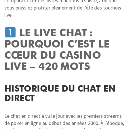
comparatifs et des listes d’actions à suivre, afin que
vous puissiez profiter pleinement de l’été des tournois
live.
LE LIVE CHAT :
POURQUOI C’EST LE
CŒUR DU CASINO
LIVE – 420 MOTS
HISTORIQUE DU CHAT EN
DIRECT
Le chat en direct a vu le jour avec les premiers streams
de poker en ligne au début des années 2000. À l’époque,