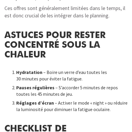
Ces offres sont généralement limitées dans le temps, il
est donc crucial de les intégrer dans le planning.
ASTUCES POUR RESTER
CONCENTRÉ SOUS LA
CHALEUR
Hydratation
– Boire un verre d’eau toutes les
30 minutes pour éviter la fatigue.
Pauses régulières
– S’accorder 5 minutes de repos
toutes les 45 minutes de jeu.
Réglages d’écran
– Activer le mode « night » ou réduire
la luminosité pour diminuer la fatigue oculaire.
CHECKLIST DE