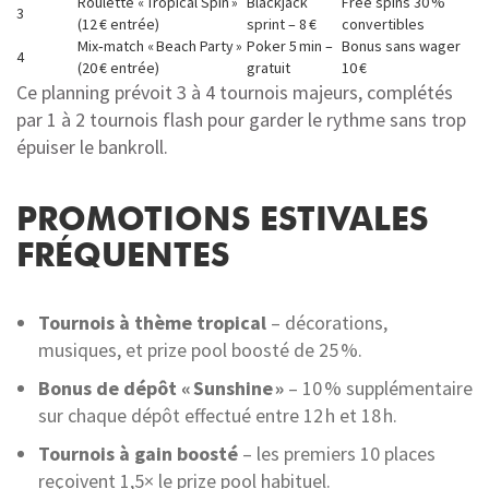
Roulette « Tropical Spin »
Blackjack
Free spins 30 %
3
(12 € entrée)
sprint – 8 €
convertibles
Mix‑match « Beach Party »
Poker 5 min –
Bonus sans wager
4
(20 € entrée)
gratuit
10 €
Ce planning prévoit 3 à 4 tournois majeurs, complétés
par 1 à 2 tournois flash pour garder le rythme sans trop
épuiser le bankroll.
PROMOTIONS ESTIVALES
FRÉQUENTES
Tournois à thème tropical
– décorations,
musiques, et prize pool boosté de 25 %.
Bonus de dépôt « Sunshine »
– 10 % supplémentaire
sur chaque dépôt effectué entre 12 h et 18 h.
Tournois à gain boosté
– les premiers 10 places
reçoivent 1,5× le prize pool habituel.