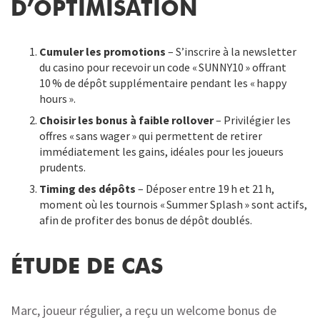
D’OPTIMISATION
Cumuler les promotions
– S’inscrire à la newsletter
du casino pour recevoir un code « SUNNY10 » offrant
10 % de dépôt supplémentaire pendant les « happy
hours ».
Choisir les bonus à faible rollover
– Privilégier les
offres « sans wager » qui permettent de retirer
immédiatement les gains, idéales pour les joueurs
prudents.
Timing des dépôts
– Déposer entre 19 h et 21 h,
moment où les tournois « Summer Splash » sont actifs,
afin de profiter des bonus de dépôt doublés.
ÉTUDE DE CAS
Marc, joueur régulier, a reçu un welcome bonus de