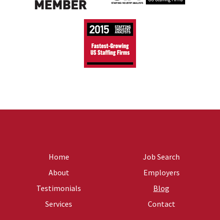
Home
Job Search
About
Employers
Testimonials
Blog
Services
Contact