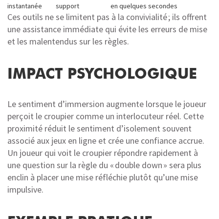
instantanée
support
en quelques secondes
Ces outils ne se limitent pas à la convivialité ; ils offrent
une assistance immédiate qui évite les erreurs de mise
et les malentendus sur les règles.
IMPACT PSYCHOLOGIQUE
Le sentiment d’immersion augmente lorsque le joueur
perçoit le croupier comme un interlocuteur réel. Cette
proximité réduit le sentiment d’isolement souvent
associé aux jeux en ligne et crée une confiance accrue.
Un joueur qui voit le croupier répondre rapidement à
une question sur la règle du « double down » sera plus
enclin à placer une mise réfléchie plutôt qu’une mise
impulsive.