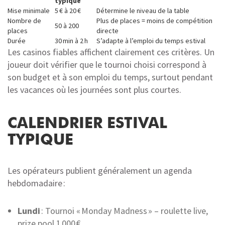
typique
Mise minimale
5 € à 20 €
Détermine le niveau de la table
Nombre de
Plus de places = moins de compétition
50 à 200
places
directe
Durée
30 min à 2 h
S’adapte à l’emploi du temps estival
Les casinos fiables affichent clairement ces critères. Un
joueur doit vérifier que le tournoi choisi correspond à
son budget et à son emploi du temps, surtout pendant
les vacances où les journées sont plus courtes.
CALENDRIER ESTIVAL
TYPIQUE
Les opérateurs publient généralement un agenda
hebdomadaire :
Lundi
: Tournoi « Monday Madness » – roulette live,
prize pool 1 000 €.