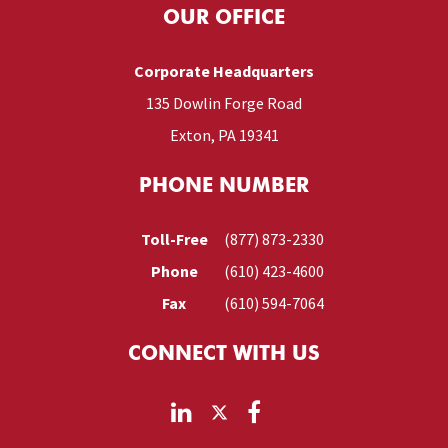
OUR OFFICE
Corporate Headquarters
135 Dowlin Forge Road
Exton, PA 19341
PHONE NUMBER
Toll-Free
(877) 873-2330
Phone
(610) 423-4600
Fax
(610) 594-7064
CONNECT WITH US