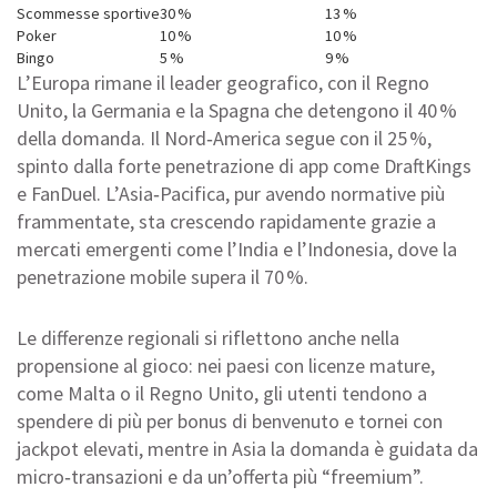
Scommesse sportive
30 %
13 %
Poker
10 %
10 %
Bingo
5 %
9 %
L’Europa rimane il leader geografico, con il Regno
Unito, la Germania e la Spagna che detengono il 40 %
della domanda. Il Nord‑America segue con il 25 %,
spinto dalla forte penetrazione di app come DraftKings
e FanDuel. L’Asia‑Pacifica, pur avendo normative più
frammentate, sta crescendo rapidamente grazie a
mercati emergenti come l’India e l’Indonesia, dove la
penetrazione mobile supera il 70 %.
Le differenze regionali si riflettono anche nella
propensione al gioco: nei paesi con licenze mature,
come Malta o il Regno Unito, gli utenti tendono a
spendere di più per bonus di benvenuto e tornei con
jackpot elevati, mentre in Asia la domanda è guidata da
micro‑transazioni e da un’offerta più “freemium”.