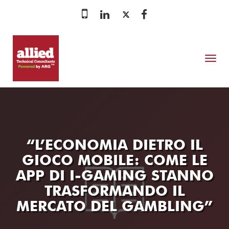
MENU
“L’ECONOMIA DIETRO IL
GIOCO MOBILE: COME LE
APP DI I‑GAMING STANNO
TRASFORMANDO IL
MERCATO DEL GAMBLING”