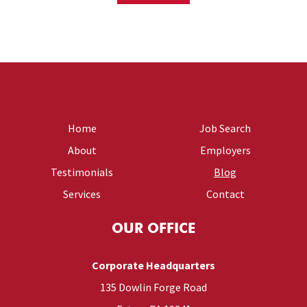
Home
Job Search
About
Employers
Testimonials
Blog
Services
Contact
OUR OFFICE
Corporate Headquarters
135 Dowlin Forge Road