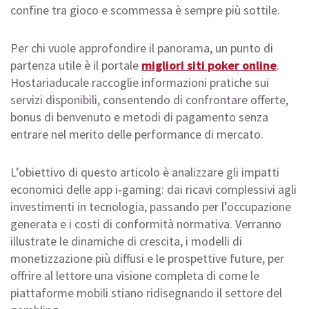
confine tra gioco e scommessa è sempre più sottile.
Per chi vuole approfondire il panorama, un punto di
partenza utile è il portale
migliori siti poker online
.
Hostariaducale raccoglie informazioni pratiche sui
servizi disponibili, consentendo di confrontare offerte,
bonus di benvenuto e metodi di pagamento senza
entrare nel merito delle performance di mercato.
L’obiettivo di questo articolo è analizzare gli impatti
economici delle app i‑gaming: dai ricavi complessivi agli
investimenti in tecnologia, passando per l’occupazione
generata e i costi di conformità normativa. Verranno
illustrate le dinamiche di crescita, i modelli di
monetizzazione più diffusi e le prospettive future, per
offrire al lettore una visione completa di come le
piattaforme mobili stiano ridisegnando il settore del