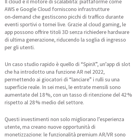
Il cloud è il motore di scalabilità: piattaforme come
AWS e Google Cloud forniscono infrastrutture
on‑demand che gestiscono picchi di traffico durante
eventi sportivi o tornei live. Grazie al cloud gaming, le
app possono offrire titoli 3D senza richiedere hardware
di ultima generazione, riducendo la soglia di ingresso
per gli utenti.
Un caso studio rapido è quello di “SpinX”, un’app di slot
che ha introdotto una funzione AR nel 2022,
permettendo ai giocatori di “lanciare” i rulli su una
superficie reale. In sei mesi, le entrate mensili sono
aumentate del 18 %, con un tasso di ritenzione del 42 %
rispetto al 28 % medio del settore.
Questi investimenti non solo migliorano l’esperienza
utente, ma creano nuove opportunità di
monetizzazione: le funzionalità premium AR/VR sono