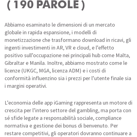
( 190 PAROLE )
Abbiamo esaminato le dimensioni di un mercato
globale in rapida espansione, i modelli di
monetizzazione che trasformano download in ricavi, gli
ingenti investimenti in AR, VR e cloud, e l’effetto
positivo sull’occupazione nei principali hub come Malta,
Gibraltar e Manila. Inoltre, abbiamo mostrato come le
licenze (UKGC, MGA, licenza ADM) e i costi di
conformità influenzino sia i prezzi per l’utente finale sia
i margini operativi.
L’economia delle app iGaming rappresenta un motore di
crescita per l’intero settore del gambling, ma porta con
sé sfide legate a responsabilità sociale, compliance
normativa e gestione dei bonus di benvenuto. Per
restare competitivi, gli operatori dovranno continuare a