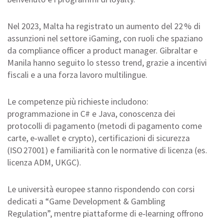
Nel 2023, Malta ha registrato un aumento del 22 % di
assunzioni nel settore iGaming, con ruoli che spaziano
da compliance officer a product manager. Gibraltar e
Manila hanno seguito lo stesso trend, grazie a incentivi
fiscali e a una forza lavoro multilingue.
Le competenze più richieste includono:
programmazione in C# e Java, conoscenza dei
protocolli di pagamento (metodi di pagamento come
carte, e‑wallet e crypto), certificazioni di sicurezza
(ISO 27001) e familiarità con le normative di licenza (es.
licenza ADM, UKGC).
Le università europee stanno rispondendo con corsi
dedicati a “Game Development & Gambling
Regulation”, mentre piattaforme di e‑learning offrono