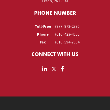
Exton, PA 19341
PHONE NUMBER
Toll-Free
(877) 873-2330
Phone
(610) 423-4600
Fax
(610) 594-7064
CONNECT WITH US