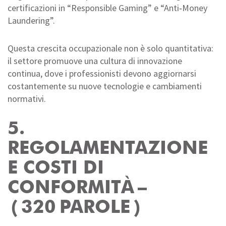
certificazioni in “Responsible Gaming” e “Anti‑Money
Laundering”.
Questa crescita occupazionale non è solo quantitativa:
il settore promuove una cultura di innovazione
continua, dove i professionisti devono aggiornarsi
costantemente su nuove tecnologie e cambiamenti
normativi.
5.
REGOLAMENTAZIONE
E COSTI DI
CONFORMITÀ –
( 320 PAROLE )