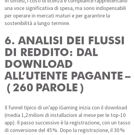
In sintesi, i costi di licenza e compliance rappresentano
una voce significativa di spesa, ma sono indispensabili
per operare in mercati maturi e per garantire la
sostenibilità a lungo termine.
6. ANALISI DEI FLUSSI
DI REDDITO: DAL
DOWNLOAD
ALL’UTENTE PAGANTE –
( 260 PAROLE )
Il funnel tipico di un’app iGaming inizia con il download
(media 1,2 milioni di installazioni al mese per le top‑10
app). Il passo successivo è la registrazione, con un tasso
di conversione del 45 %. Dopo la registrazione, il 30 %