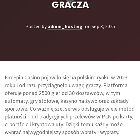
GRACZA
Posted by
admin_hosting
on Sep 3, 2025
FireSpin Casino pojawiło się na polskim rynku w 2023
roku i od razu przyciągnęło uwagę graczy. Platforma
oferuje ponad 2500 gier od 30 dostawców, w tym
automaty, gry stołowe, kasyno na żywo oraz zakłady
sportowe. Co ważniejsze, serwis obsługuje wiele metod
płatności – od tradycyjnych przelewów w PLN po karty,
e‑portfele i kryptowaluty. Dzięki temu każdy może
wybrać najwygodniejszy sposób wpłaty i wypłaty.