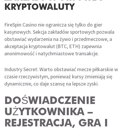
KRYPTOWALUTY
FireSpin Casino nie ogranicza się tylko do gier
kasynowych. Sekcja zakładów sportowych pozwala
obstawiać wydarzenia na żywo i przedmeczowe, a
akceptacja kryptowalut (BTC, ETH) zapewnia
anonimowość i natychmiastowe transakcje.
Industry Secret: Warto obstawiać mecze piłkarskie w
czasie rzeczywistym, ponieważ kursy zmieniają się
dynamicznie, co daje szansę na lepsze zyski.
DOŚWIADCZENIE
UŻYTKOWNIKA –
REJESTRACJA, GRA I