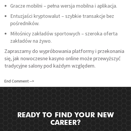
Gracze mobilni – pełna wersja mobilna i aplikacja.
Entuzjaści kryptowalut – szybkie transakcje bez
pośredników.
Miłośnicy zakładów sportowych – szeroka oferta
zakładów na żywo.
Zapraszamy do wypróbowania platformy i przekonania
się, jak nowoczesne kasyno online może przewyższyć
tradycyjne salony pod każdym względem.
End Comment -->
READY TO FIND YOUR NEW
CAREER?