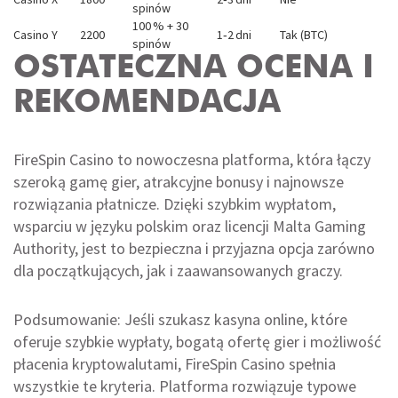
spinów
100 % + 30
Casino Y
2200
1‑2 dni
Tak (BTC)
spinów
OSTATECZNA OCENA I
REKOMENDACJA
FireSpin Casino to nowoczesna platforma, która łączy
szeroką gamę gier, atrakcyjne bonusy i najnowsze
rozwiązania płatnicze. Dzięki szybkim wypłatom,
wsparciu w języku polskim oraz licencji Malta Gaming
Authority, jest to bezpieczna i przyjazna opcja zarówno
dla początkujących, jak i zaawansowanych graczy.
Podsumowanie: Jeśli szukasz kasyna online, które
oferuje szybkie wypłaty, bogatą ofertę gier i możliwość
płacenia kryptowalutami, FireSpin Casino spełnia
wszystkie te kryteria. Platforma rozwiązuje typowe