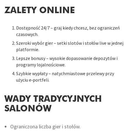
ZALETY ONLINE
Dostępność 24/7 – graj kiedy chcesz, bez ograniczeń
czasowych.
Szeroki wybór gier – setki slotów i stołów live w jednej
platformie.
Lepsze bonusy – wysokie dopasowanie depozytów i
programy lojalnościowe.
Szybkie wypłaty – natychmiastowe przelewy przy
użyciu e‑portfeli.
WADY TRADYCYJNYCH
SALONÓW
Ograniczona liczba gier i stołów.