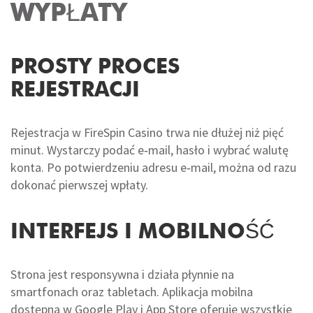
WYPŁATY
PROSTY PROCES
REJESTRACJI
Rejestracja w FireSpin Casino trwa nie dłużej niż pięć
minut. Wystarczy podać e‑mail, hasło i wybrać walutę
konta. Po potwierdzeniu adresu e‑mail, można od razu
dokonać pierwszej wpłaty.
INTERFEJS I MOBILNOŚĆ
Strona jest responsywna i działa płynnie na
smartfonach oraz tabletach. Aplikacja mobilna
dostępna w Google Play i App Store oferuje wszystkie