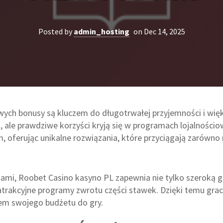
Posted by
admin_hosting
on Dec 14, 2025
wych bonusy są kluczem do długotrwałej przyjemności i wię
, ale prawdziwe korzyści kryją się w programach lojalności
 oferując unikalne rozwiązania, które przyciągają zarówno 
ami, Roobet Casino kasyno PL zapewnia nie tylko szeroką ga
atrakcyjne programy zwrotu części stawek. Dzięki temu gra
em swojego budżetu do gry.