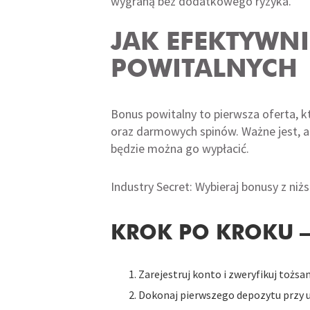
wygraną bez dodatkowego ryzyka.
JAK EFEKTYWN
POWITALNYCH
Bonus powitalny to pierwsza oferta, k
oraz darmowych spinów. Ważne jest, ab
będzie można go wypłacić.
Industry Secret: Wybieraj bonusy z ni
KROK PO KROKU 
Zarejestruj konto i zweryfikuj tożsa
Dokonaj pierwszego depozytu przy uż