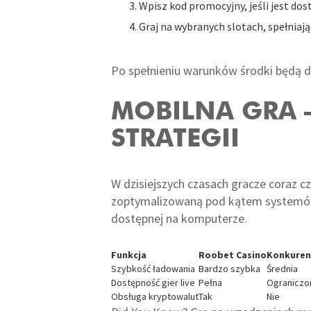
Wpisz kod promocyjny, jeśli jest dost
Graj na wybranych slotach, spełniaj
Po spełnieniu warunków środki będą do
MOBILNA GRA 
STRATEGII
W dzisiejszych czasach gracze coraz c
zoptymalizowaną pod kątem systemów i
dostępnej na komputerze.
Funkcja
Roobet Casino
Konkuren
Szybkość ładowania
Bardzo szybka
Średnia
Dostępność gier live
Pełna
Ograniczo
Obsługa kryptowalut
Tak
Nie