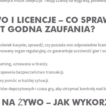
obilnych może zwiększyć Twoją szansę na wygraną, poniewa
 I LICENCJE – CO SPRA
ST GODNA ZAUFANIA?
olwiek kasynie, sprawdź, czy posiada ono odpowiednie licen
omowany organ regulacyjny, co gwarantuje uczciwość gier i 
Gaming, uznawana w branży.
zapewnia bezpieczeństwo transakcji.
wy pomóc w każdej sytuacji.
imitów depozytowych i czasu gry, aby utrzymać kontrolę nad
Y NA ŻYWO – JAK WYKOR