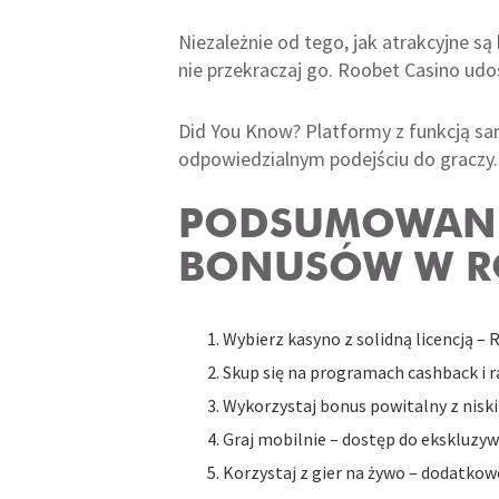
Niezależnie od tego, jak atrakcyjne są
nie przekraczaj go. Roobet Casino ud
Did You Know? Platformy z funkcją sa
odpowiedzialnym podejściu do graczy.
PODSUMOWANIE
BONUSÓW W R
Wybierz kasyno z solidną licencją –
Skup się na programach cashback i r
Wykorzystaj bonus powitalny z nisk
Graj mobilnie – dostęp do ekskluzyw
Korzystaj z gier na żywo – dodatkow