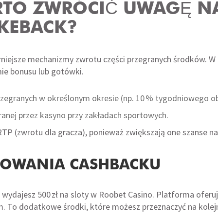
RTO ZWRÓCIĆ UWAGĘ N
AKEBACK?
rniejsze mechanizmy zwrotu części przegranych środków. W 
ie bonusu lub gotówki.
zegranych w określonym okresie (np. 10 % tygodniowego ob
ranej przez kasyno przy zakładach sportowych.
 RTP (zwrotu dla gracza), ponieważ zwiększają one szanse n
SOWANIA CASHBACKU
 wydajesz 500 zł na sloty w Roobet Casino. Platforma oferu
m. To dodatkowe środki, które możesz przeznaczyć na kolejn