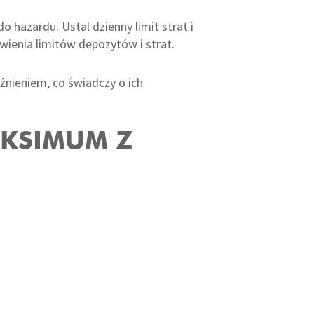
 hazardu. Ustal dzienny limit strat i
ienia limitów depozytów i strat.
żnieniem, co świadczy o ich
KSIMUM Z