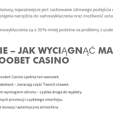
 bonusy, najważniejsze jest zachowanie zdrowego podejścia do
ostępnia narzędzia do samowykluczenia oraz możliwość ustaw
mowykluczenia są o 30 % mniej podatne na problemy z uzale
 – JAK WYCIĄGNĄĆ MA
OOBET CASINO
 Roobet Casino spełnia ten warunek.
akeback – zwracają część Twoich stawek.
im wymogiem obrotu – szybka droga do wypłaty.
nych promocji i szybkiego interfejsu.
e bonusy i autentyczna atmosfera.