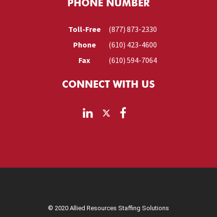
PHONE NUMBER
Toll-Free
(877) 873-2330
Phone
(610) 423-4600
Fax
(610) 594-7064
CONNECT WITH US
© 2020 Allied Resources Staffing Solutions