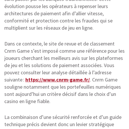
évolution pousse les opérateurs à repenser leurs
architectures de paiement afin d’allier vitesse,
conformité et protection contre les fraudes qui se
multiplient sur les réseaux de jeu en ligne.
Dans ce contexte, le site de revue et de classement
Cnrm Game s’est imposé comme une référence pour les
joueurs cherchant les meilleurs avis sur les plateformes
de jeu et les solutions de paiement associées. Vous
pouvez consulter leur analyse détaillée à l’adresse
suivante :
https://www.cnrm-game.fr/
. Cnrm Game
souligne notamment que les portefeuilles numériques
sont aujourd’hui un critère décisif dans le choix d’un
casino en ligne fiable.
La combinaison d’une sécurité renforcée et d’un guide
technique précis devient donc un levier stratégique