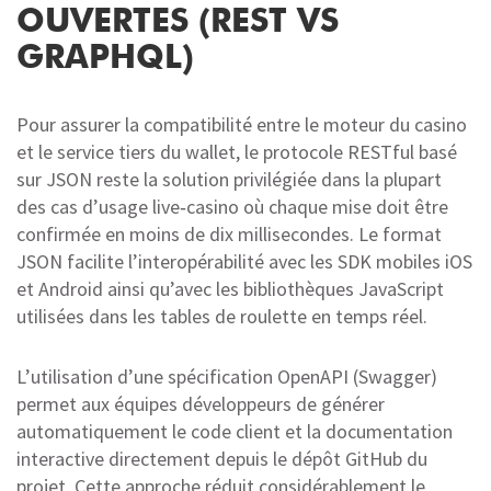
OUVERTES (REST VS
GRAPHQL)
Pour assurer la compatibilité entre le moteur du casino
et le service tiers du wallet, le protocole RESTful basé
sur JSON reste la solution privilégiée dans la plupart
des cas d’usage live‑casino où chaque mise doit être
confirmée en moins de dix millisecondes. Le format
JSON facilite l’interopérabilité avec les SDK mobiles iOS
et Android ainsi qu’avec les bibliothèques JavaScript
utilisées dans les tables de roulette en temps réel.
L’utilisation d’une spécification OpenAPI (Swagger)
permet aux équipes développeurs de générer
automatiquement le code client et la documentation
interactive directement depuis le dépôt GitHub du
projet. Cette approche réduit considérablement le