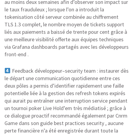
au moins deux semaines afin d’observer son impact sur
le taux frauduleux ; lorsque l’on a introduit la
tokenisation côté serveur combinée au chiffrement
TLS 1.3 complet, le nombre moyen de tickets support
liés aux paiements a baissé de trente pour cent grâce à
une meilleure visibilité offerte aux équipes techniques
via Grafana dashboards partagés avec les développeurs
front-end .
Feedback développeur–security team : instaurer dès
le départ une communication quotidienne entre ces
deux pôles a permis d’identifier rapidement une faille
potentielle liée à la gestion des refresh tokens expirés
qui aurait pu entraîner une interruption service pendant
un tournoi poker Live Hold’em très médiatisé ; grâce à
ce dialogue proactif recommandé également par Cnrm
Game dans son guide best practices security , aucune
perte financière n’a été enregistrée durant toute la