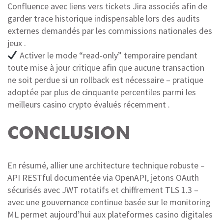
Confluence avec liens vers tickets Jira associés afin de
garder trace historique indispensable lors des audits
externes demandés par les commissions nationales des
jeux .
Activer le mode “read‑only” temporaire pendant
toute mise à jour critique afin que aucune transaction
ne soit perdue si un rollback est nécessaire – pratique
adoptée par plus de cinquante percentiles parmi les
meilleurs casino crypto évalués récemment .
CONCLUSION
En résumé, allier une architecture technique robuste –
API RESTful documentée via OpenAPI, jetons OAuth
sécurisés avec JWT rotatifs et chiffrement TLS 1.3 –
avec une gouvernance continue basée sur le monitoring
ML permet aujourd’hui aux plateformes casino digitales