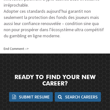
irréprochable.
Adopter ces standards aujourd’hui garantit non
seulement la protection des fonds des joueurs mais
aussi leur confiance renouvelée – condition sine qua
non pour prospérer dans l’écosystème ultra compétitif
du gambling en ligne moderne.
End Comment -->
READY TO FIND YOUR NEW
CAREER?
SUBMIT RESUME
SEARCH CAREERS