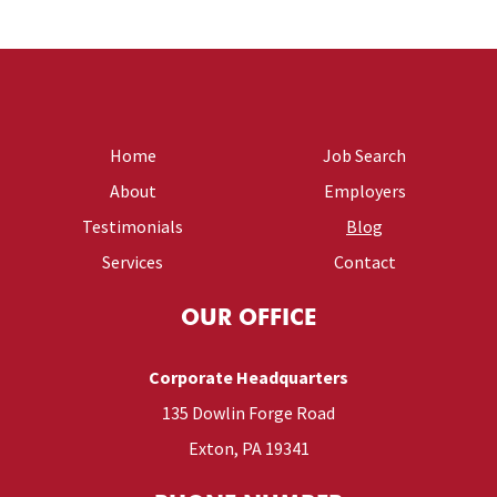
Home
Job Search
About
Employers
Testimonials
Blog
Services
Contact
OUR OFFICE
Corporate Headquarters
135 Dowlin Forge Road
Exton, PA 19341