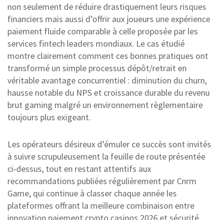
non seulement de réduire drastiquement leurs risques
financiers mais aussi d’offrir aux joueurs une expérience
paiement fluide comparable à celle proposée par les
services fintech leaders mondiaux. Le cas étudié
montre clairement comment ces bonnes pratiques ont
transformé un simple processus dépôt/retrait en
véritable avantage concurrentiel : diminution du churn,
hausse notable du NPS et croissance durable du revenu
brut gaming malgré un environnement règlementaire
toujours plus exigeant.
Les opérateurs désireux d’émuler ce succès sont invités
à suivre scrupuleusement la feuille de route présentée
ci‑dessus, tout en restant attentifs aux
recommandations publiées régulièrement par Cnrm
Game, qui continue à classer chaque année les
plateformes offrant la meilleure combinaison entre
innovation paiement crypto casinos 2026 et sécurité