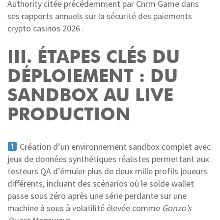
Authority citée précédemment par Cnrm Game dans
ses rapports annuels sur la sécurité des paiements
crypto casinos 2026 .
III. ÉTAPES CLÉS DU
DÉPLOIEMENT : DU
SANDBOX AU LIVE
PRODUCTION
Création d’un environnement sandbox complet avec
jeux de données synthétiques réalistes permettant aux
testeurs QA d’émuler plus de deux mille profils joueurs
différents, incluant des scénarios où le solde wallet
passe sous zéro après une série perdante sur une
machine à sous à volatilité élevée comme
Gonzo’s