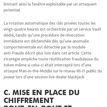
limitant ainsi la fenêtre exploitable par un attaquant
potentiel.
La rotation automatique des clés privées toutes les
vingt‑quatre heures est orchestrée par un service Vault
dédié, tandis qu’une procédure de révocation
immédiate est déclenchée dès qu’une anomalie
comportementale est détectée par le module
anti‑fraude décrit plus loin dans cet article. Cette
stratégie empêche toute réutilisation frauduleuse du
token même si celui‑ci était intercepté lors d’une
attaque Man‑in‑the‑Middle sur le réseau Wi‑Fi public du
joueur lors d’une session live dealer blackjack.
C. MISE EN PLACE DU
CHIFFREMENT