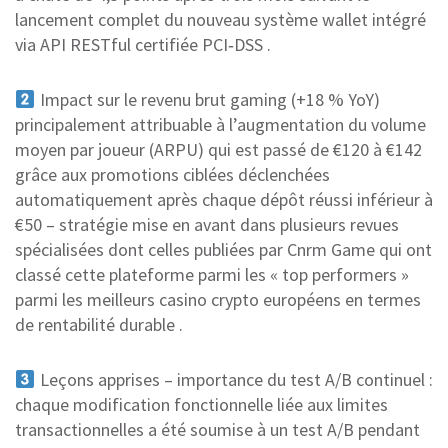
lancement complet du nouveau système wallet intégré
via API RESTful certifiée PCI‑DSS .
Impact sur le revenu brut gaming (+18 % YoY)
principalement attribuable à l’augmentation du volume
moyen par joueur (ARPU) qui est passé de €120 à €142
grâce aux promotions ciblées déclenchées
automatiquement après chaque dépôt réussi inférieur à
€50 – stratégie mise en avant dans plusieurs revues
spécialisées dont celles publiées par Cnrm Game qui ont
classé cette plateforme parmi les « top performers »
parmi les meilleurs casino crypto européens en termes
de rentabilité durable .
Leçons apprises – importance du test A/B continuel :
chaque modification fonctionnelle liée aux limites
transactionnelles a été soumise à un test A/B pendant