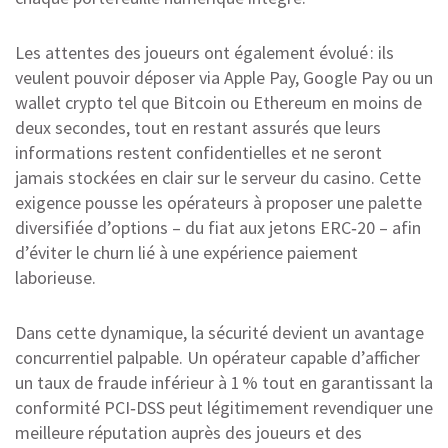
Les attentes des joueurs ont également évolué : ils
veulent pouvoir déposer via Apple Pay, Google Pay ou un
wallet crypto tel que Bitcoin ou Ethereum en moins de
deux secondes, tout en restant assurés que leurs
informations restent confidentielles et ne seront
jamais stockées en clair sur le serveur du casino. Cette
exigence pousse les opérateurs à proposer une palette
diversifiée d’options – du fiat aux jetons ERC‑20 – afin
d’éviter le churn lié à une expérience paiement
laborieuse.
Dans cette dynamique, la sécurité devient un avantage
concurrentiel palpable. Un opérateur capable d’afficher
un taux de fraude inférieur à 1 % tout en garantissant la
conformité PCI‑DSS peut légitimement revendiquer une
meilleure réputation auprès des joueurs et des