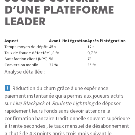
D’UNE PLATEFORME
LEADER
Aspect
Avant l’intégration
Après l’intégration
Temps moyen de dépôt
45 s
12 s
Taux de fraude détectée
1,8 %
0,7 %
Satisfaction client (NPS)
58
78
Conversion mobile
22 %
35 %
Analyse détaillée :
Réduction du churn grâce à une expérience
paiement instantanée qui a permis aux joueurs actifs
sur
Live Blackjack
et
Roulette Lightning
de déposer
rapidement leurs fonds sans devoir attendre la
confirmation bancaire traditionnelle souvent supérieure
à trente secondes ; le taux mensuel de désabonnement
a chuté de 4,3 points après trois mois suivant le