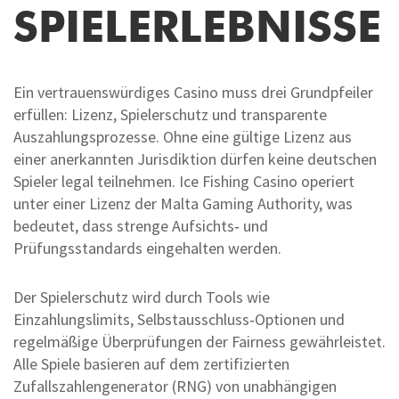
SPIELERLEBNISSE
Ein vertrauenswürdiges Casino muss drei Grundpfeiler
erfüllen: Lizenz, Spielerschutz und transparente
Auszahlungsprozesse. Ohne eine gültige Lizenz aus
einer anerkannten Jurisdiktion dürfen keine deutschen
Spieler legal teilnehmen. Ice Fishing Casino operiert
unter einer Lizenz der Malta Gaming Authority, was
bedeutet, dass strenge Aufsichts‑ und
Prüfungsstandards eingehalten werden.
Der Spielerschutz wird durch Tools wie
Einzahlungslimits, Selbstausschluss‑Optionen und
regelmäßige Überprüfungen der Fairness gewährleistet.
Alle Spiele basieren auf dem zertifizierten
Zufallszahlengenerator (RNG) von unabhängigen