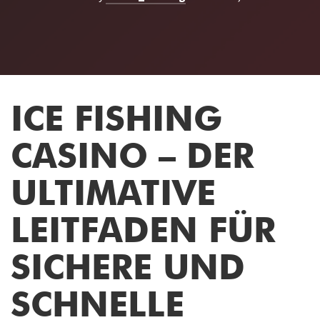
ICE FISHING
CASINO – DER
ULTIMATIVE
LEITFADEN FÜR
SICHERE UND
SCHNELLE