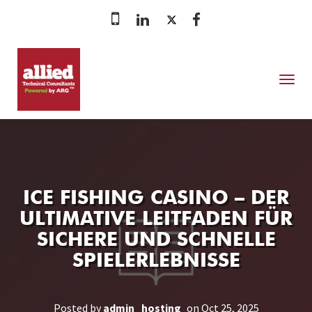
MENU
ICE FISHING CASINO – DER
ULTIMATIVE LEITFADEN FÜR
SICHERE UND SCHNELLE
SPIELERLEBNISSE
Posted by
admin_hosting
on Oct 25, 2025