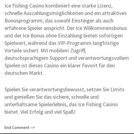
Ice Fishing Casino kombiniert eine starke Lizenz,
schnelle Auszahlungsmöglichkeiten und ein attraktives
Bonusprogramm, das sowohl Einsteiger als auch
erfahrene Spieler anspricht. Der Ice Willkommensbonus
und der Ice Bonus ohne Einzahlung bieten sofortigen
Spielwert, während das VIP‑Programm langfristige
Vorteile sichert. Mit mobilem Zugriff,
deutschsprachigem Support und verantwortungsvollem
Spielen ist dieses Casino ein klarer Favorit für den
deutschen Markt.
Spielen Sie verantwortungsbewusst, setzen Sie Limits
und genießen Sie das sichere, schnelle und
unterhaltsame Spielerlebnis, das Ice Fishing Casino
bietet. Viel Erfolg und viel Spaß!
End Comment -->