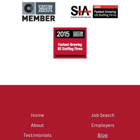
Home
Job Search
About
Employers
Testimonials
Blog