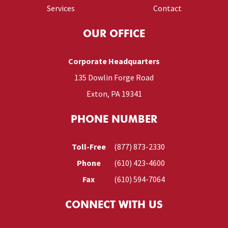
Services
Contact
OUR OFFICE
Corporate Headquarters
135 Dowlin Forge Road
Exton, PA 19341
PHONE NUMBER
Toll-Free
(877) 873-2330
Phone
(610) 423-4600
Fax
(610) 594-7064
CONNECT WITH US