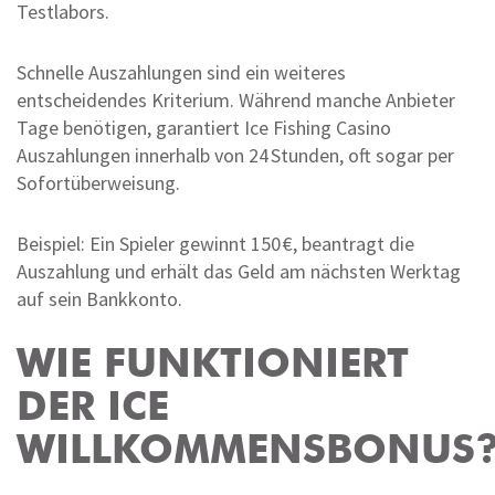
Testlabors.
Schnelle Auszahlungen sind ein weiteres
entscheidendes Kriterium. Während manche Anbieter
Tage benötigen, garantiert Ice Fishing Casino
Auszahlungen innerhalb von 24 Stunden, oft sogar per
Sofortüberweisung.
Beispiel: Ein Spieler gewinnt 150 €, beantragt die
Auszahlung und erhält das Geld am nächsten Werktag
auf sein Bankkonto.
WIE FUNKTIONIERT
DER ICE
WILLKOMMENSBONUS