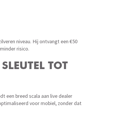
ilveren niveau. Hij ontvangt een €50
minder risico.
 SLEUTEL TOT
dt een breed scala aan live dealer
eoptimaliseerd voor mobiel, zonder dat