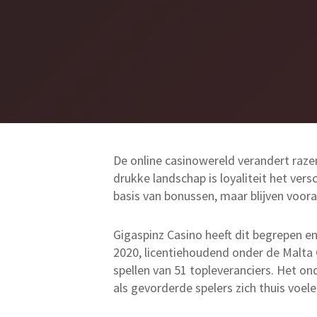
De online casinowereld verandert razen
drukke landschap is loyaliteit het ver
basis van bonussen, maar blijven voor
Gigaspinz Casino heeft dit begrepen e
2020, licentiehoudend onder de Malta 
spellen van 51 topleveranciers. Het o
als gevorderde spelers zich thuis voele