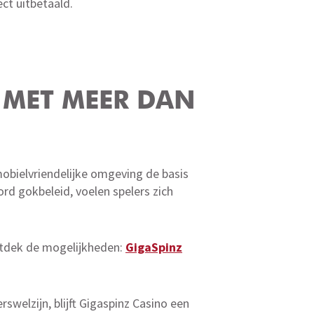
ct uitbetaald.
 MET MEER DAN
mobielvriendelijke omgeving de basis
ord gokbeleid, voelen spelers zich
ntdek de mogelijkheden:
GigaSpinz
swelzijn, blijft Gigaspinz Casino een