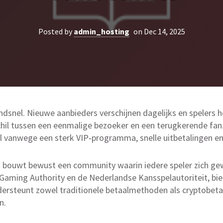
Posted by
admin_hosting
on Dec 14, 2025
dsnel. Nieuwe aanbieders verschijnen dagelijks en spelers h
schil tussen een eenmalige bezoeker en een terugkerende fan
al vanwege een sterk VIP‑programma, snelle uitbetalingen e
n bouwt bewust een community waarin iedere speler zich gew
Gaming Authority en de Nederlandse Kansspelautoriteit, bi
ndersteunt zowel traditionele betaalmethoden als cryptobe
n.