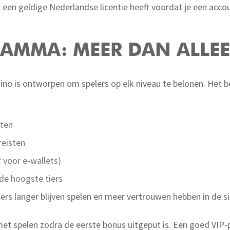
no een geldige Nederlandse licentie heeft voordat je een acco
RAMMA: MEER DAN ALLE
o is ontworpen om spelers op elk niveau te belonen. Het b
tten
reisten
r voor e‑wallets)
de hoogste tiers
rs langer blijven spelen en meer vertrouwen hebben in de si
n met spelen zodra de eerste bonus uitgeput is. Een goed V