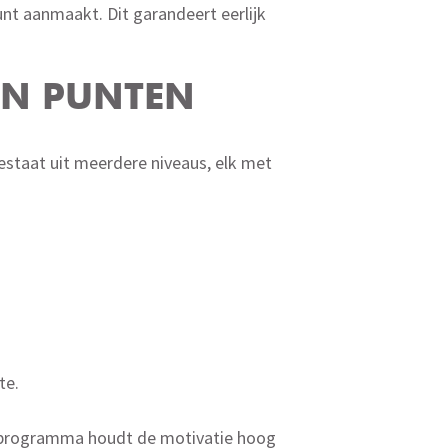
unt aanmaakt. Dit garandeert eerlijk
EN PUNTEN
estaat uit meerdere niveaus, elk met
te.
IP‑programma houdt de motivatie hoog