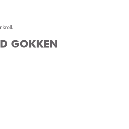
nkroll.
RD GOKKEN