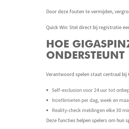
Door deze fouten te vermijden, vergroo
Quick Win: Stel direct bij registratie ee
HOE GIGASPI
ONDERSTEUNT
Verantwoord spelen staat centraal bij G
Self‑exclusion voor 24 uur tot onbep
Inzetlimieten per dag, week en ma
Reality‑check meldingen elke 30 mi
Deze functies helpen spelers om hun sp