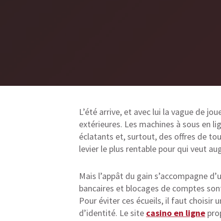
L’été arrive, et avec lui la vague de j
extérieures. Les machines à sous en li
éclatants et, surtout, des offres de to
levier le plus rentable pour qui veut 
Mais l’appât du gain s’accompagne d’u
bancaires et blocages de comptes son
Pour éviter ces écueils, il faut choisir
d’identité. Le site
casino en ligne
prop