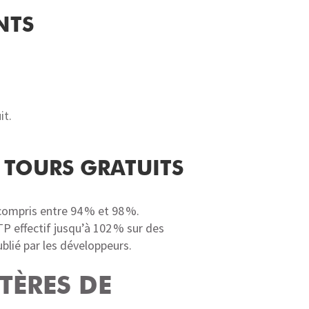
NTS
it.
 TOURS GRATUITS
compris entre 94 % et 98 %.
TP effectif jusqu’à 102 % sur des
ublié par les développeurs.
TÈRES DE