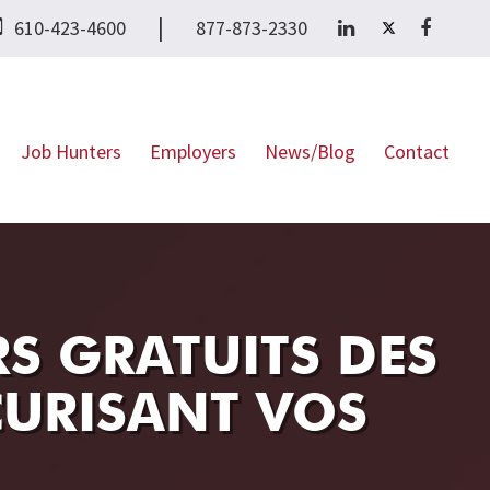
|
610-423-4600
877-873-2330
Job Hunters
Employers
News/Blog
Contact
RS GRATUITS DES
CURISANT VOS