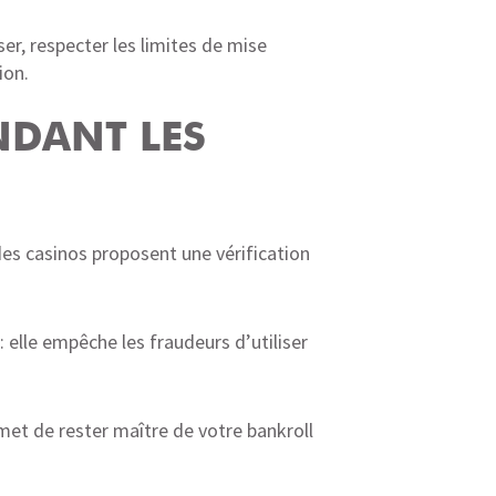
ser, respecter les limites de mise
ion.
NDANT LES
 des casinos proposent une vérification
 elle empêche les fraudeurs d’utiliser
rmet de rester maître de votre bankroll