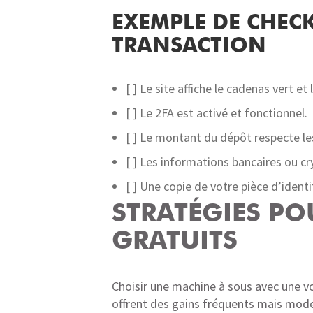
EXEMPLE DE CHECK
TRANSACTION
[ ] Le site affiche le cadenas vert e
[ ] Le 2FA est activé et fonctionnel.
[ ] Le montant du dépôt respecte les 
[ ] Les informations bancaires ou cr
[ ] Une copie de votre pièce d’ident
STRATÉGIES PO
GRATUITS
Choisir une machine à sous avec une volat
offrent des gains fréquents mais modest