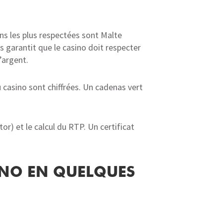
ons les plus respectées sont Malte
s garantit que le casino doit respecter
’argent.
casino sont chiffrées. Un cadenas vert
) et le calcul du RTP. Un certificat
INO EN QUELQUES