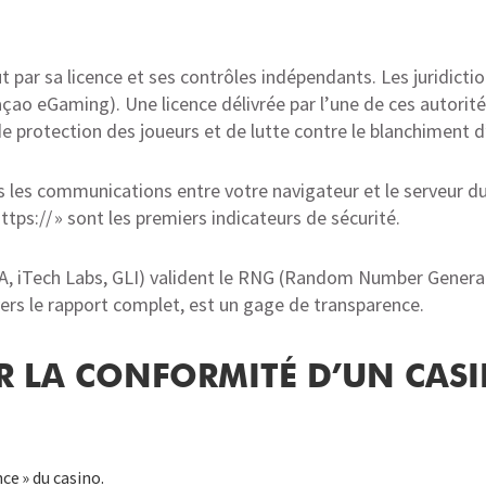
t par sa licence et ses contrôles indépendants. Les juridicti
açao eGaming). Une licence délivrée par l’une de ces autorité
de protection des joueurs et de lutte contre le blanchiment d
 les communications entre votre navigateur et le serveur du 
https:// » sont les premiers indicateurs de sécurité.
, iTech Labs, GLI) valident le RNG (Random Number Generator
n vers le rapport complet, est un gage de transparence.
R LA CONFORMITÉ D’UN CAS
ce » du casino.