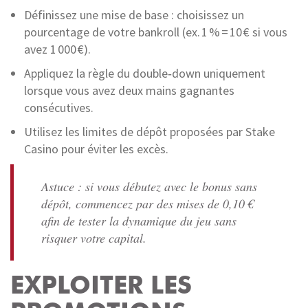
Définissez une mise de base : choisissez un
pourcentage de votre bankroll (ex. 1 % = 10 € si vous
avez 1 000 €).
Appliquez la règle du double‑down uniquement
lorsque vous avez deux mains gagnantes
consécutives.
Utilisez les limites de dépôt proposées par Stake
Casino pour éviter les excès.
Astuce : si vous débutez avec le bonus sans
dépôt, commencez par des mises de 0,10 €
afin de tester la dynamique du jeu sans
risquer votre capital.
EXPLOITER LES