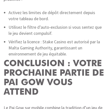
Activez les limites de dépôt directement depuis
votre tableau de bord.
Utilisez le filtre d’auto‑exclusion si vous sentez que
le jeu devient compulsif.
Vérifiez la licence : Stake Casino est autorisé par la
Malta Gaming Authority, garantissant un
environnement de jeu équitable.
CONCLUSION : VOTRE
PROCHAINE PARTIE DE
PAI GOW VOUS
ATTEND
Le Pai Gow sur mobile combine la tradition d’un jeu de