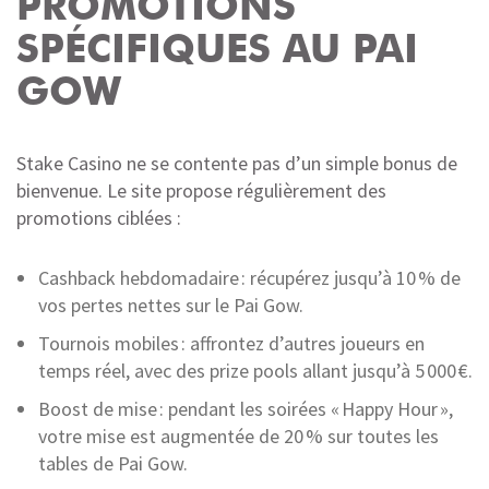
PROMOTIONS
SPÉCIFIQUES AU PAI
GOW
Stake Casino ne se contente pas d’un simple bonus de
bienvenue. Le site propose régulièrement des
promotions ciblées :
Cashback hebdomadaire : récupérez jusqu’à 10 % de
vos pertes nettes sur le Pai Gow.
Tournois mobiles : affrontez d’autres joueurs en
temps réel, avec des prize pools allant jusqu’à 5 000 €.
Boost de mise : pendant les soirées « Happy Hour »,
votre mise est augmentée de 20 % sur toutes les
tables de Pai Gow.