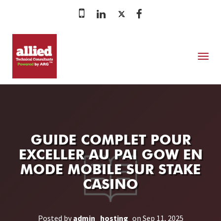
MENU
GUIDE COMPLET POUR
EXCELLER AU PAI GOW EN
MODE MOBILE SUR STAKE
CASINO
Posted by
admin_hosting
on Sep 11, 2025