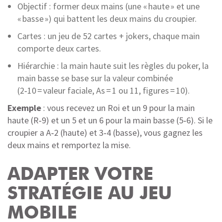
Objectif : former deux mains (une « haute » et une
« basse ») qui battent les deux mains du croupier.
Cartes : un jeu de 52 cartes + jokers, chaque main
comporte deux cartes.
Hiérarchie : la main haute suit les règles du poker, la
main basse se base sur la valeur combinée
(2‑10 = valeur faciale, As = 1 ou 11, figures = 10).
Exemple
: vous recevez un Roi et un 9 pour la main
haute (R‑9) et un 5 et un 6 pour la main basse (5‑6). Si le
croupier a A‑2 (haute) et 3‑4 (basse), vous gagnez les
deux mains et remportez la mise.
ADAPTER VOTRE
STRATÉGIE AU JEU
MOBILE