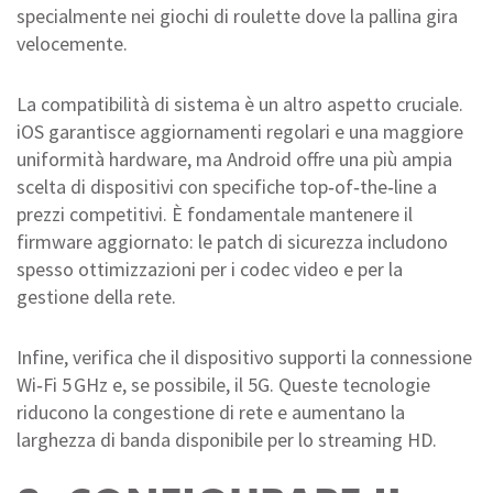
specialmente nei giochi di roulette dove la pallina gira
velocemente.
La compatibilità di sistema è un altro aspetto cruciale.
iOS garantisce aggiornamenti regolari e una maggiore
uniformità hardware, ma Android offre una più ampia
scelta di dispositivi con specifiche top‑of‑the‑line a
prezzi competitivi. È fondamentale mantenere il
firmware aggiornato: le patch di sicurezza includono
spesso ottimizzazioni per i codec video e per la
gestione della rete.
Infine, verifica che il dispositivo supporti la connessione
Wi‑Fi 5 GHz e, se possibile, il 5G. Queste tecnologie
riducono la congestione di rete e aumentano la
larghezza di banda disponibile per lo streaming HD.