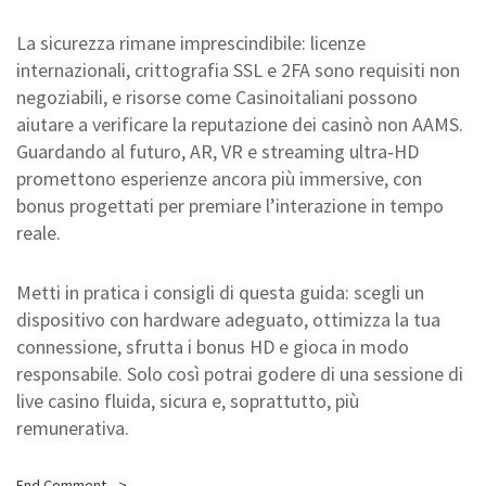
La sicurezza rimane imprescindibile: licenze
internazionali, crittografia SSL e 2FA sono requisiti non
negoziabili, e risorse come Casinoitaliani possono
aiutare a verificare la reputazione dei casinò non AAMS.
Guardando al futuro, AR, VR e streaming ultra‑HD
promettono esperienze ancora più immersive, con
bonus progettati per premiare l’interazione in tempo
reale.
Metti in pratica i consigli di questa guida: scegli un
dispositivo con hardware adeguato, ottimizza la tua
connessione, sfrutta i bonus HD e gioca in modo
responsabile. Solo così potrai godere di una sessione di
live casino fluida, sicura e, soprattutto, più
remunerativa.
End Comment -->