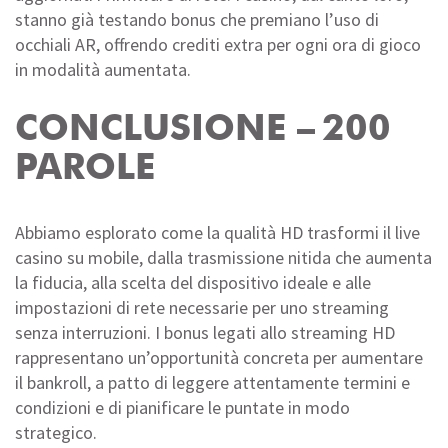
stanno già testando bonus che premiano l’uso di
occhiali AR, offrendo crediti extra per ogni ora di gioco
in modalità aumentata.
CONCLUSIONE – 200
PAROLE
Abbiamo esplorato come la qualità HD trasformi il live
casino su mobile, dalla trasmissione nitida che aumenta
la fiducia, alla scelta del dispositivo ideale e alle
impostazioni di rete necessarie per uno streaming
senza interruzioni. I bonus legati allo streaming HD
rappresentano un’opportunità concreta per aumentare
il bankroll, a patto di leggere attentamente termini e
condizioni e di pianificare le puntate in modo
strategico.