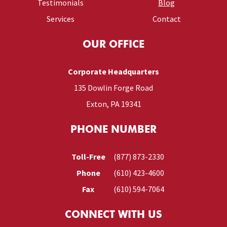
Testimonials
Blog
Services
Contact
OUR OFFICE
Corporate Headquarters
135 Dowlin Forge Road
Exton, PA 19341
PHONE NUMBER
Toll-Free
(877) 873-2330
Phone
(610) 423-4600
Fax
(610) 594-7064
CONNECT WITH US