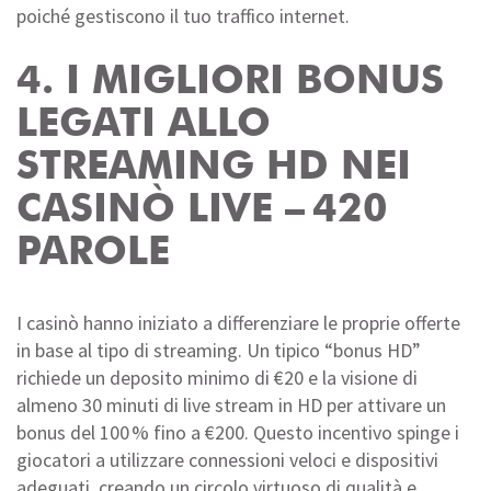
poiché gestiscono il tuo traffico internet.
4. I MIGLIORI BONUS
LEGATI ALLO
STREAMING HD NEI
CASINÒ LIVE – 420
PAROLE
I casinò hanno iniziato a differenziare le proprie offerte
in base al tipo di streaming. Un tipico “bonus HD”
richiede un deposito minimo di €20 e la visione di
almeno 30 minuti di live stream in HD per attivare un
bonus del 100 % fino a €200. Questo incentivo spinge i
giocatori a utilizzare connessioni veloci e dispositivi
adeguati, creando un circolo virtuoso di qualità e