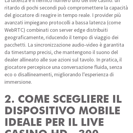
La latenza è il nemico numero uno del live casino: un
ritardo di pochi secondi può compromettere la capacità
del giocatore di reagire in tempo reale. I provider più
avanzati impiegano protocolli a bassa latenza (come
WebRTC) combinati con server edge distribuiti
geograficamente, riducendo il tempo di viaggio dei
pacchetti. La sincronizzazione audio‑video è garantita
da timestamp precisi, che mantengono il suono del
dealer allineato alle sue azioni sul tavolo. In pratica, il
giocatore percepisce una conversazione fluida, senza
eco o disallineamenti, migliorando l’esperienza di
immersione.
2. COME SCEGLIERE IL
DISPOSITIVO MOBILE
IDEALE PER IL LIVE