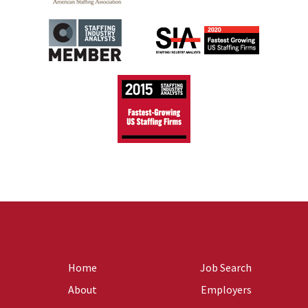
Home
Job Search
About
Employers