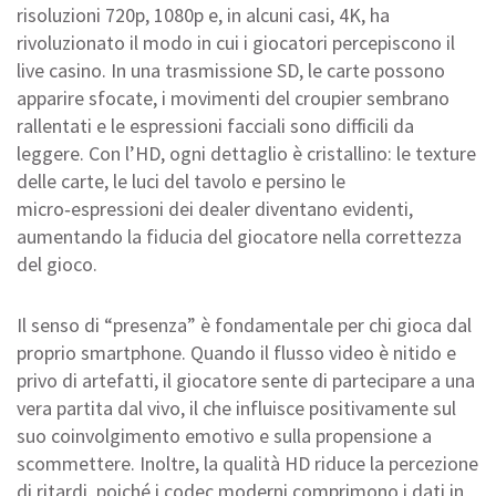
risoluzioni 720p, 1080p e, in alcuni casi, 4K, ha
rivoluzionato il modo in cui i giocatori percepiscono il
live casino. In una trasmissione SD, le carte possono
apparire sfocate, i movimenti del croupier sembrano
rallentati e le espressioni facciali sono difficili da
leggere. Con l’HD, ogni dettaglio è cristallino: le texture
delle carte, le luci del tavolo e persino le
micro‑espressioni dei dealer diventano evidenti,
aumentando la fiducia del giocatore nella correttezza
del gioco.
Il senso di “presenza” è fondamentale per chi gioca dal
proprio smartphone. Quando il flusso video è nitido e
privo di artefatti, il giocatore sente di partecipare a una
vera partita dal vivo, il che influisce positivamente sul
suo coinvolgimento emotivo e sulla propensione a
scommettere. Inoltre, la qualità HD riduce la percezione
di ritardi, poiché i codec moderni comprimono i dati in