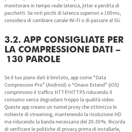
monitorare in tempo reale latenza, jitter e perdita di
pacchetti. Se noti picchi di latenza superiori a 100 ms,
considera di cambiare canale Wi‑Fi o di passare al 5G.
3.2. APP CONSIGLIATE PER
LA COMPRESSIONE DATI –
130 PAROLE
Se il tuo piano dati è limitato, app come “Data
Compression Pro” (Android) o “Onavo Extend” (iOS)
comprimono il traffico HTTP/HTTPS riducendo il
consumo senza degradare troppo la qualità video.
Queste app creano un tunnel proxy che ottimizza le
richieste di streaming, mantenendo la risoluzione HD
ma riducendo la banda necessaria del 20‑30 %. Ricorda
di verificare le politiche di privacy prima di installarle,