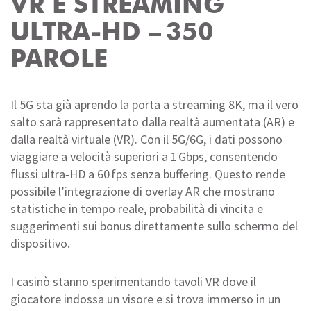
VR E STREAMING
ULTRA‑HD – 350
PAROLE
Il 5G sta già aprendo la porta a streaming 8K, ma il vero
salto sarà rappresentato dalla realtà aumentata (AR) e
dalla realtà virtuale (VR). Con il 5G/6G, i dati possono
viaggiare a velocità superiori a 1 Gbps, consentendo
flussi ultra‑HD a 60 fps senza buffering. Questo rende
possibile l’integrazione di overlay AR che mostrano
statistiche in tempo reale, probabilità di vincita e
suggerimenti sui bonus direttamente sullo schermo del
dispositivo.
I casinò stanno sperimentando tavoli VR dove il
giocatore indossa un visore e si trova immerso in un