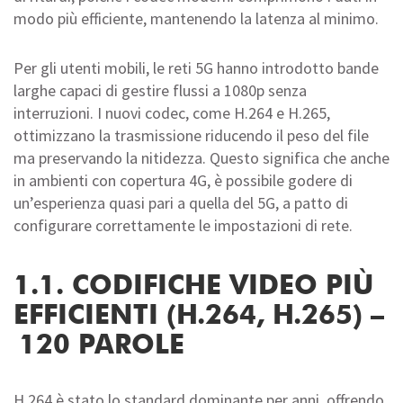
modo più efficiente, mantenendo la latenza al minimo.
Per gli utenti mobili, le reti 5G hanno introdotto bande
larghe capaci di gestire flussi a 1080p senza
interruzioni. I nuovi codec, come H.264 e H.265,
ottimizzano la trasmissione riducendo il peso del file
ma preservando la nitidezza. Questo significa che anche
in ambienti con copertura 4G, è possibile godere di
un’esperienza quasi pari a quella del 5G, a patto di
configurare correttamente le impostazioni di rete.
1.1. CODIFICHE VIDEO PIÙ
EFFICIENTI (H.264, H.265) –
120 PAROLE
H.264 è stato lo standard dominante per anni, offrendo