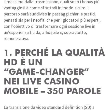
il massimo dalla trasmissione, quali sono i bonus più
vantaggiosi e come sfruttarli in modo sicuro. Il
percorso sarà suddiviso in passaggi chiari e pratici,
pensati sia per i neofiti che per i giocatori più esperti,
con l’obiettivo di trasformare ogni sessione live in
un’esperienza fluida, affidabile e, soprattutto,
remunerativa.
1. PERCHÉ LA QUALITÀ
HD È UN
“GAME‑CHANGER”
NEI LIVE CASINO
MOBILE – 350 PAROLE
La transizione da video standard definition (SD) a