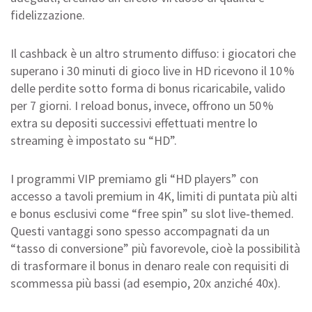
fidelizzazione.
Il cashback è un altro strumento diffuso: i giocatori che
superano i 30 minuti di gioco live in HD ricevono il 10 %
delle perdite sotto forma di bonus ricaricabile, valido
per 7 giorni. I reload bonus, invece, offrono un 50 %
extra su depositi successivi effettuati mentre lo
streaming è impostato su “HD”.
I programmi VIP premiamo gli “HD players” con
accesso a tavoli premium in 4K, limiti di puntata più alti
e bonus esclusivi come “free spin” su slot live‑themed.
Questi vantaggi sono spesso accompagnati da un
“tasso di conversione” più favorevole, cioè la possibilità
di trasformare il bonus in denaro reale con requisiti di
scommessa più bassi (ad esempio, 20x anziché 40x).