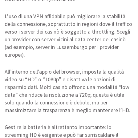
L’uso di una VPN affidabile può migliorare la stabilità
della connessione, soprattutto in regioni dove il traffico
verso i server dei casinò è soggetto a throttling. Scegli
un provider con server vicini al data center del casinò
(ad esempio, server in Lussemburgo per i provider
europei).
All’interno dell’app o del browser, imposta la qualità
video su “HD” o “1080p” e disattiva le opzioni di
risparmio dati. Molti casinò offrono una modalità “low
data” che riduce la risoluzione a 720p; questa è utile
solo quando la connessione è debole, ma per
massimizzare la trasparenza è meglio mantenere l’HD.
Gestire la batteria è altrettanto importante: lo
streaming HD è esigente e può far surriscaldare il