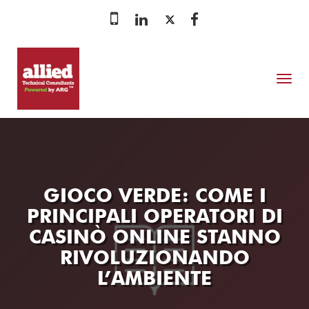
MENU
GIOCO VERDE: COME I
PRINCIPALI OPERATORI DI
CASINÒ ONLINE STANNO
RIVOLUZIONANDO
L’AMBIENTE