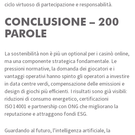
ciclo virtuoso di partecipazione e responsabilità.
CONCLUSIONE – 200
PAROLE
La sostenibilità non è più un optional per i casinò online,
ma una componente strategica fondamentale. Le
pressioni normative, la domanda dei giocatori e i
vantaggi operativi hanno spinto gli operatori a investire
in data centre verdi, compensazione delle emissioni e
design di giochi più efficienti. I risultati sono già visibili:
riduzioni di consumo energetico, certificazioni
ISO 14001 e partnership con ONG che migliorano la
reputazione e attraggono fondi ESG.
Guardando al futuro, l’intelligenza artificiale, la