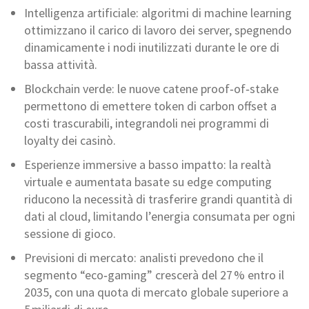
Intelligenza artificiale: algoritmi di machine learning
ottimizzano il carico di lavoro dei server, spegnendo
dinamicamente i nodi inutilizzati durante le ore di
bassa attività.
Blockchain verde: le nuove catene proof‑of‑stake
permettono di emettere token di carbon offset a
costi trascurabili, integrandoli nei programmi di
loyalty dei casinò.
Esperienze immersive a basso impatto: la realtà
virtuale e aumentata basate su edge computing
riducono la necessità di trasferire grandi quantità di
dati al cloud, limitando l’energia consumata per ogni
sessione di gioco.
Previsioni di mercato: analisti prevedono che il
segmento “eco‑gaming” crescerà del 27 % entro il
2035, con una quota di mercato globale superiore a