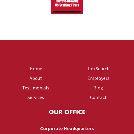
Home
Job Search
About
Employers
Testimonials
Blog
Services
Contact
OUR OFFICE
Corporate Headquarters