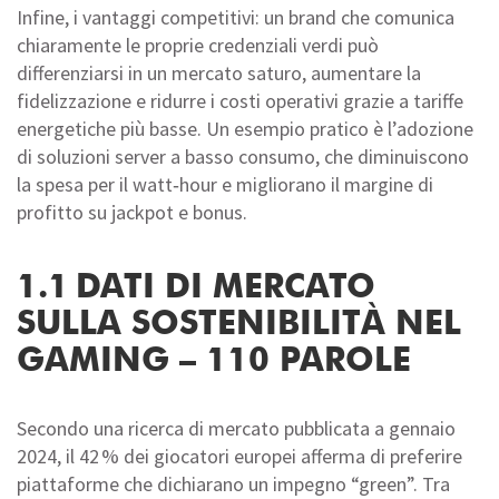
Infine, i vantaggi competitivi: un brand che comunica
chiaramente le proprie credenziali verdi può
differenziarsi in un mercato saturo, aumentare la
fidelizzazione e ridurre i costi operativi grazie a tariffe
energetiche più basse. Un esempio pratico è l’adozione
di soluzioni server a basso consumo, che diminuiscono
la spesa per il watt‑hour e migliorano il margine di
profitto su jackpot e bonus.
1.1 DATI DI MERCATO
SULLA SOSTENIBILITÀ NEL
GAMING – 110 PAROLE
Secondo una ricerca di mercato pubblicata a gennaio
2024, il 42 % dei giocatori europei afferma di preferire
piattaforme che dichiarano un impegno “green”. Tra