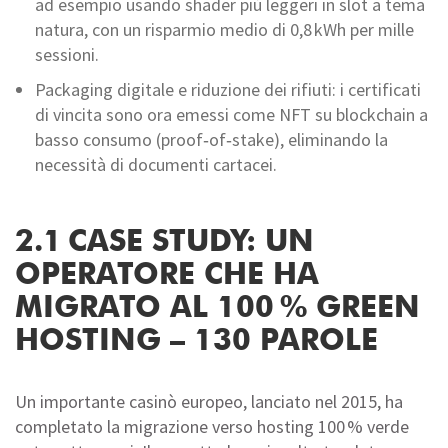
ad esempio usando shader più leggeri in slot a tema
natura, con un risparmio medio di 0,8 kWh per mille
sessioni.
Packaging digitale e riduzione dei rifiuti: i certificati
di vincita sono ora emessi come NFT su blockchain a
basso consumo (proof‑of‑stake), eliminando la
necessità di documenti cartacei.
2.1 CASE STUDY: UN
OPERATORE CHE HA
MIGRATO AL 100 % GREEN
HOSTING – 130 PAROLE
Un importante casinò europeo, lanciato nel 2015, ha
completato la migrazione verso hosting 100 % verde