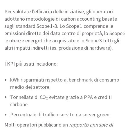
Per valutare l’efficacia delle iniziative, gli operatori
adottano metodologie di carbon accounting basate
sugli standard Scope 1‑3. Lo Scope 1 comprende le
emissioni dirette dei data centre di proprietà, lo Scope 2
le utenze energetiche acquistate e lo Scope 3 tutti gli
altri impatti indiretti (es. produzione di hardware).
I KPI più usati includono:
kWh risparmiati rispetto al benchmark di consumo
medio del settore.
Tonnellate di CO₂ evitate grazie a PPA e crediti
carbone.
Percentuale di traffico servito da server green.
Molti operatori pubblicano un
rapporto annuale di