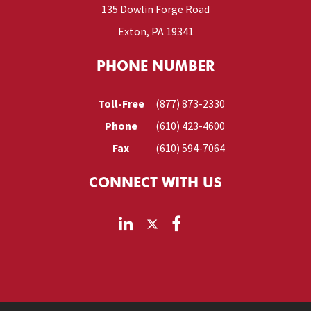
135 Dowlin Forge Road
Exton, PA 19341
PHONE NUMBER
Toll-Free
(877) 873-2330
Phone
(610) 423-4600
Fax
(610) 594-7064
CONNECT WITH US