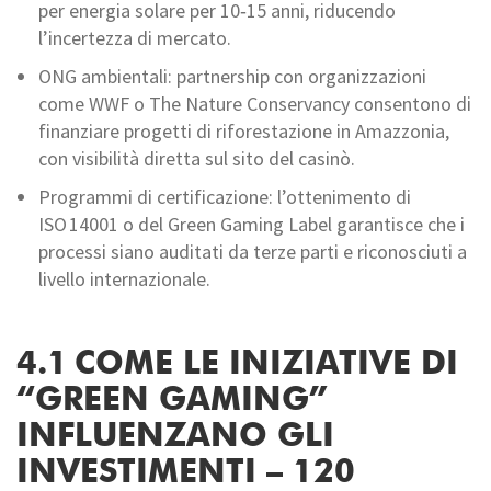
per energia solare per 10‑15 anni, riducendo
l’incertezza di mercato.
ONG ambientali: partnership con organizzazioni
come WWF o The Nature Conservancy consentono di
finanziare progetti di riforestazione in Amazzonia,
con visibilità diretta sul sito del casinò.
Programmi di certificazione: l’ottenimento di
ISO 14001 o del Green Gaming Label garantisce che i
processi siano auditati da terze parti e riconosciuti a
livello internazionale.
4.1 COME LE INIZIATIVE DI
“GREEN GAMING”
INFLUENZANO GLI
INVESTIMENTI – 120