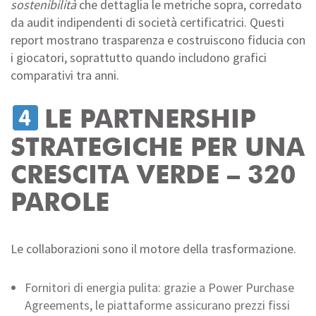
sostenibilità
che dettaglia le metriche sopra, corredato
da audit indipendenti di società certificatrici. Questi
report mostrano trasparenza e costruiscono fiducia con
i giocatori, soprattutto quando includono grafici
comparativi tra anni.
LE PARTNERSHIP
STRATEGICHE PER UNA
CRESCITA VERDE – 320
PAROLE
Le collaborazioni sono il motore della trasformazione.
Fornitori di energia pulita: grazie a Power Purchase
Agreements, le piattaforme assicurano prezzi fissi