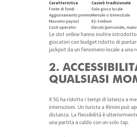
Caratteristica
Casinò tradizionale
Fonte di fondi
Solo gioco locale
Aggiornamento premio
Mensile o trimestrale
Massimo payout
€2‑3 milioni
Costi operativi
Elevati (personale, manu
Le slot online hanno inoltre introdott
giocatori con budget ridotto di puntare
jackpot da un fenomeno locale a una ret
2. ACCESSIBILI
QUALSIASI MO
Il 5G ha ridotto i tempi di latenza a 
interruzioni. Un turista a Rimini può a
distanza. La flessibilità è ulteriorme
una partita a caldo con un solo tap.