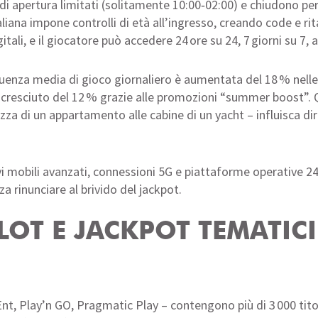
i di apertura limitati (solitamente 10:00‑02:00) e chiudono per 
iana impone controlli di età all’ingresso, creando code e ritar
ali, e il giocatore può accedere 24 ore su 24, 7 giorni su 7, a
enza media di gioco giornaliero è aumentata del 18 % nelle 
è cresciuto del 12 % grazie alle promozioni “summer boost”.
azza di un appartamento alle cabine di un yacht – influisca d
vi mobili avanzati, connessioni 5G e piattaforme operative 24/
za rinunciare al brivido del jackpot.
SLOT E JACKPOT TEMATICI 
tEnt, Play’n GO, Pragmatic Play – contengono più di 3 000 titoli