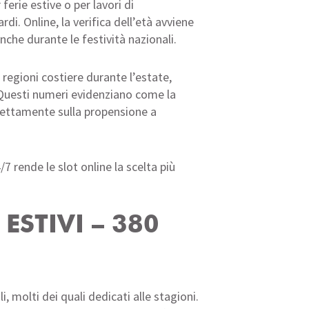
ferie estive o per lavori di
di. Online, la verifica dell’età avviene
nche durante le festività nazionali.
regioni costiere durante l’estate,
 Questi numeri evidenziano come la
irettamente sulla propensione a
7 rende le slot online la scelta più
ESTIVI – 380
, molti dei quali dedicati alle stagioni.