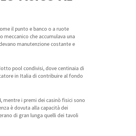
 come il punto e banco o a ruote
ismo meccanico che accumulava una
hiedevano manutenzione costante e
dotto pool condivisi, dove centinaia di
ore in Italia di contribuire al fondo
, mentre i premi dei casinò fisici sono
enza è dovuta alla capacità dei
o di gran lunga quelli dei tavoli