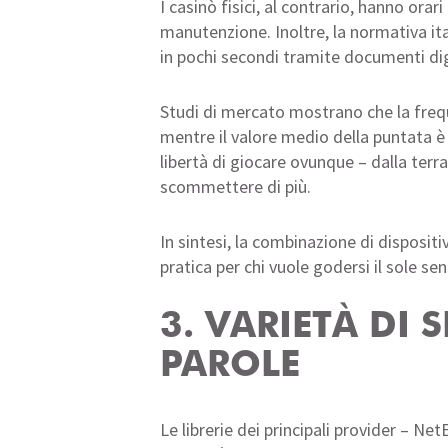
I casinò fisici, al contrario, hanno orar
manutenzione. Inoltre, la normativa ital
in pochi secondi tramite documenti digit
Studi di mercato mostrano che la frequ
mentre il valore medio della puntata 
libertà di giocare ovunque – dalla terr
scommettere di più.
In sintesi, la combinazione di dispositi
pratica per chi vuole godersi il sole sen
3. VARIETÀ DI 
PAROLE
Le librerie dei principali provider – Ne