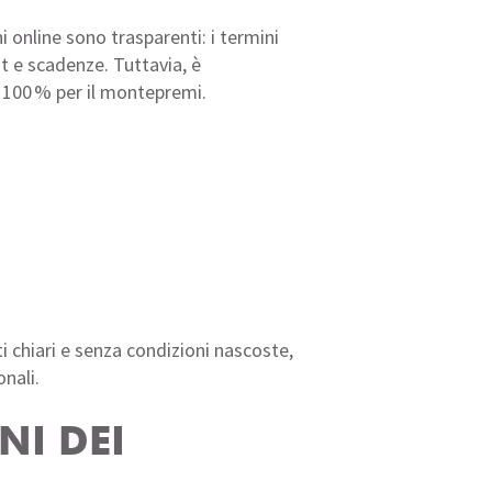
ni online sono trasparenti: i termini
t e scadenze. Tuttavia, è
l 100 % per il montepremi.
ti chiari e senza condizioni nascoste,
nali.
NI DEI