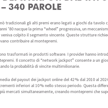
 – 340 PAROLE
inò tradizionali gli alti premi erano legati a giochi da tavolo
gli anni ’80 nacque la prima “wheel” progressiva, un meccan
n veniva colpito il segmento vincente. Queste strutture ric
evano contribuire al montepremi.
 sono trasformati in prodotti software. I provider hanno intro
epremi. Il concetto di “network jackpot” consente a un giocat
ando la probabilità di vincite multimilionarie.
 media del payout dei jackpot online del 42 % dal 2010 al 2024
crementi inferiori al 10 % nello stesso periodo. Questa differ
iù mercati simultaneamente, creando montepremi che superan