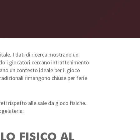
ale. I dati di ricerca mostrano un
ndo i giocatori cercano intrattenimento
eano un contesto ideale per il gioco
 tradizionali rimangono chiuse per ferie
ti rispetto alle sale da gioco fisiche.
ogelateria:
LO FISICO AL