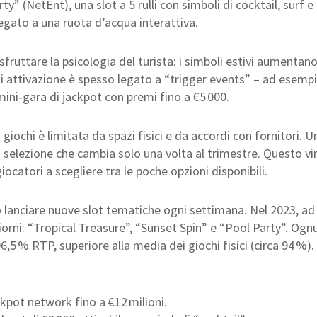
ty” (NetEnt), una slot a 5 rulli con simboli di cocktail, surf
egato a una ruota d’acqua interattiva.
sfruttare la psicologia del turista: i simboli estivi aumenta
di attivazione è spesso legato a “trigger events” – ad esempi
ini‑gara di jackpot con premi fino a €5 000.
i giochi è limitata da spazi fisici e da accordi con fornitori
lezione che cambia solo una volta al trimestre. Questo vinco
ocatori a scegliere tra le poche opzioni disponibili.
 lanciare nuove slot tematiche ogni settimana. Nel 2023, ad
orni: “Tropical Treasure”, “Sunset Spin” e “Pool Party”. Ogn
5 % RTP, superiore alla media dei giochi fisici (circa 94 %).
jackpot network fino a €12 milioni.