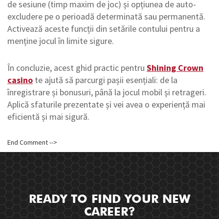
de sesiune (timp maxim de joc) și opțiunea de auto-
excludere pe o perioadă determinată sau permanentă.
Activează aceste funcții din setările contului pentru a
menține jocul în limite sigure.
În concluzie, acest ghid practic pentru
Shining Crown
casino
te ajută să parcurgi pașii esențiali: de la
înregistrare și bonusuri, până la jocul mobil și retrageri.
Aplică sfaturile prezentate și vei avea o experiență mai
eficientă și mai sigură.
End Comment -->
READY TO FIND YOUR NEW
CAREER?