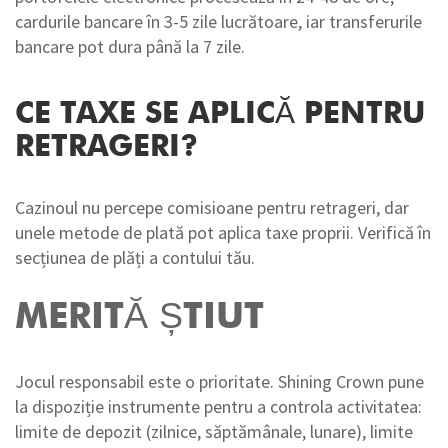
cardurile bancare în 3-5 zile lucrătoare, iar transferurile
bancare pot dura până la 7 zile.
CE TAXE SE APLICĂ PENTRU
RETRAGERI?
Cazinoul nu percepe comisioane pentru retrageri, dar
unele metode de plată pot aplica taxe proprii. Verifică în
secțiunea de plăți a contului tău.
MERITĂ ȘTIUT
Jocul responsabil este o prioritate. Shining Crown pune
la dispoziție instrumente pentru a controla activitatea:
limite de depozit (zilnice, săptămânale, lunare), limite