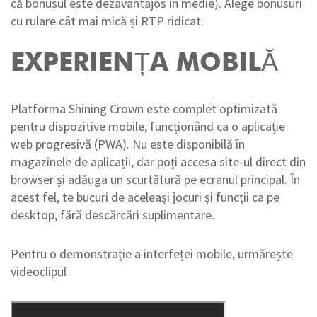
că bonusul este dezavantajos în medie). Alege bonusuri
cu rulare cât mai mică și RTP ridicat.
EXPERIENȚA MOBILĂ
Platforma Shining Crown este complet optimizată
pentru dispozitive mobile, funcționând ca o aplicație
web progresivă (PWA). Nu este disponibilă în
magazinele de aplicații, dar poți accesa site-ul direct din
browser și adăuga un scurtătură pe ecranul principal. În
acest fel, te bucuri de aceleași jocuri și funcții ca pe
desktop, fără descărcări suplimentare.
Pentru o demonstrație a interfeței mobile, urmărește
videoclipul