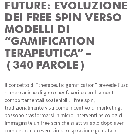
FUTURE: EVOLUZIONE
DEI FREE SPIN VERSO
MODELLI DI
“GAMIFICATION
TERAPEUTICA” –
( 340 PAROLE )
Il concetto di “therapeutic gamification” prevede l’uso
di meccaniche di gioco per favorire cambiamenti
comportamentali sostenibili. I free spin,
tradizionalmente visti come incentivo di marketing,
possono trasformarsi in micro‑interventi psicologici.
Immaginate un free spin che si attiva solo dopo aver
completato un esercizio di respirazione guidata in