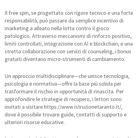
Il free spin, se progettato con rigore tecnico e una forte
responsabilità, può passare da semplice incentivo di
marketing a alleato nella lotta contro il gioco
patologico. Attraverso meccanismi di rinforzo positivo,
limiti controllati, integrazione con AI e blockchain, e una
stretta collaborazione con servizi di counseling, i bonus
gratuiti diventano micro‑strumenti di cambiamento.
Un approccio multidisciplinare—che unisce tecnologia,
psicologia e normativa—offre la base più solida per
trasformare il rischio in opportunità di rinascita. Per
approfondire le strategie di recupero, i lettori sono
invitati a visitare https://www.istruzionetaranto.it/,
dove è possibile trovare guide, contatti di supporto e
ulteriori risorse educative.