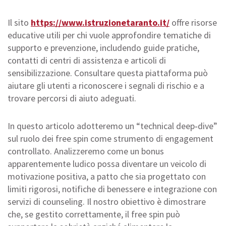
Il sito
https://www.istruzionetaranto.it/
offre risorse
educative utili per chi vuole approfondire tematiche di
supporto e prevenzione, includendo guide pratiche,
contatti di centri di assistenza e articoli di
sensibilizzazione. Consultare questa piattaforma può
aiutare gli utenti a riconoscere i segnali di rischio e a
trovare percorsi di aiuto adeguati.
In questo articolo adotteremo un “technical deep‑dive”
sul ruolo dei free spin come strumento di engagement
controllato. Analizzeremo come un bonus
apparentemente ludico possa diventare un veicolo di
motivazione positiva, a patto che sia progettato con
limiti rigorosi, notifiche di benessere e integrazione con
servizi di counseling. Il nostro obiettivo è dimostrare
che, se gestito correttamente, il free spin può