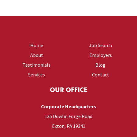
Home
Job Search
About
Employers
Testimonials
Blog
Services
Contact
OUR OFFICE
Corporate Headquarters
135 Dowlin Forge Road
Exton, PA 19341