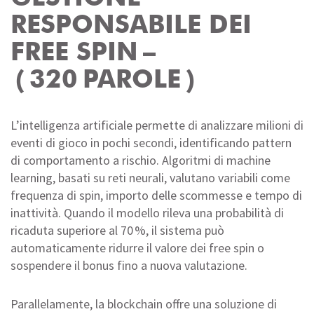
RESPONSABILE DEI
FREE SPIN –
( 320 PAROLE )
L’intelligenza artificiale permette di analizzare milioni di
eventi di gioco in pochi secondi, identificando pattern
di comportamento a rischio. Algoritmi di machine
learning, basati su reti neurali, valutano variabili come
frequenza di spin, importo delle scommesse e tempo di
inattività. Quando il modello rileva una probabilità di
ricaduta superiore al 70 %, il sistema può
automaticamente ridurre il valore dei free spin o
sospendere il bonus fino a nuova valutazione.
Parallelamente, la blockchain offre una soluzione di