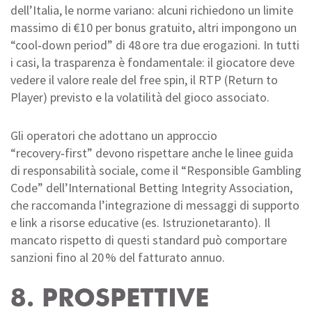
dell’Italia, le norme variano: alcuni richiedono un limite
massimo di €10 per bonus gratuito, altri impongono un
“cool‑down period” di 48 ore tra due erogazioni. In tutti
i casi, la trasparenza è fondamentale: il giocatore deve
vedere il valore reale del free spin, il RTP (Return to
Player) previsto e la volatilità del gioco associato.
Gli operatori che adottano un approccio
“recovery‑first” devono rispettare anche le linee guida
di responsabilità sociale, come il “Responsible Gambling
Code” dell’International Betting Integrity Association,
che raccomanda l’integrazione di messaggi di supporto
e link a risorse educative (es. Istruzionetaranto). Il
mancato rispetto di questi standard può comportare
sanzioni fino al 20 % del fatturato annuo.
8. PROSPETTIVE