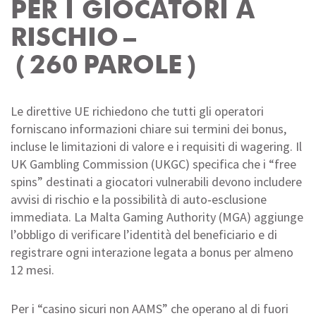
PER I GIOCATORI A
RISCHIO –
( 260 PAROLE )
Le direttive UE richiedono che tutti gli operatori
forniscano informazioni chiare sui termini dei bonus,
incluse le limitazioni di valore e i requisiti di wagering. Il
UK Gambling Commission (UKGC) specifica che i “free
spins” destinati a giocatori vulnerabili devono includere
avvisi di rischio e la possibilità di auto‑esclusione
immediata. La Malta Gaming Authority (MGA) aggiunge
l’obbligo di verificare l’identità del beneficiario e di
registrare ogni interazione legata a bonus per almeno
12 mesi.
Per i “casino sicuri non AAMS” che operano al di fuori