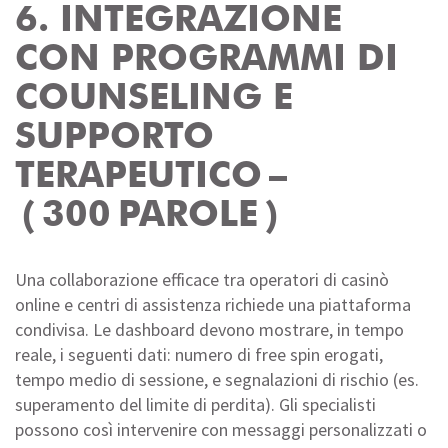
6. INTEGRAZIONE
CON PROGRAMMI DI
COUNSELING E
SUPPORTO
TERAPEUTICO –
( 300 PAROLE )
Una collaborazione efficace tra operatori di casinò
online e centri di assistenza richiede una piattaforma
condivisa. Le dashboard devono mostrare, in tempo
reale, i seguenti dati: numero di free spin erogati,
tempo medio di sessione, e segnalazioni di rischio (es.
superamento del limite di perdita). Gli specialisti
possono così intervenire con messaggi personalizzati o