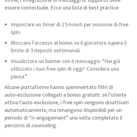
essere contestuale. Ecco una lista di best practice:
Impostare un timer di 15 minuti per sessione di free
spin.
Bloccare l’accesso al bonus se il giocatore supera il
limite di 3 depositi settimanali.
Visualizzare un banner con il messaggio “Hai già
utilizzato i tuoi free spin di oggi? Considera una
pausa.”
Alcune piattaforme hanno sperimentato filtri di
auto‑esclusione collegati a bonus gratuiti: se l’utente
attiva l’auto‑esclusione, i free spin vengono disattivati
automaticamente, ma rimangono disponibili per un
periodo di “ri‑engagement” una volta completato il
percorso di counseling.