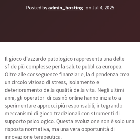
Posted by
admin_hosting
on Jul 4, 2025
Il gioco d’azzardo patologico rappresenta una delle
sfide più complesse per la salute pubblica europea.
Oltre alle conseguenze finanziarie, la dipendenza crea
un circolo vizioso di stress, isolamento e
deterioramento della qualità della vita. Negli ultimi
anni, gli operatori di casinò online hanno iniziato a
sperimentare approcci più responsabili, integrando
meccanismi di gioco tradizionali con strumenti di
supporto psicologico. Questa evoluzione non è solo una
risposta normativa, ma una vera opportunità di
innovazione terapeutica.