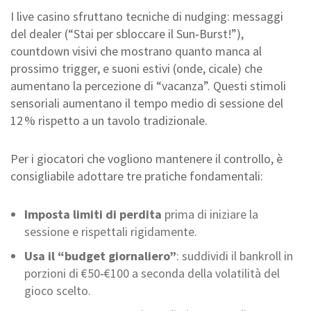
I live casino sfruttano tecniche di nudging: messaggi
del dealer (“Stai per sbloccare il Sun‑Burst!”),
countdown visivi che mostrano quanto manca al
prossimo trigger, e suoni estivi (onde, cicale) che
aumentano la percezione di “vacanza”. Questi stimoli
sensoriali aumentano il tempo medio di sessione del
12 % rispetto a un tavolo tradizionale.
Per i giocatori che vogliono mantenere il controllo, è
consigliabile adottare tre pratiche fondamentali:
Imposta limiti di perdita
prima di iniziare la
sessione e rispettali rigidamente.
Usa il “budget giornaliero”
: suddividi il bankroll in
porzioni di €50‑€100 a seconda della volatilità del
gioco scelto.