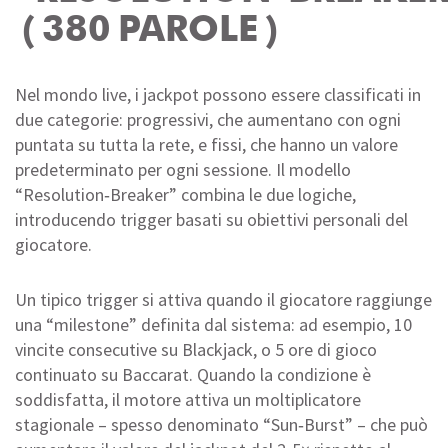
( 380 PAROLE )
Nel mondo live, i jackpot possono essere classificati in
due categorie: progressivi, che aumentano con ogni
puntata su tutta la rete, e fissi, che hanno un valore
predeterminato per ogni sessione. Il modello
“Resolution‑Breaker” combina le due logiche,
introducendo trigger basati su obiettivi personali del
giocatore.
Un tipico trigger si attiva quando il giocatore raggiunge
una “milestone” definita dal sistema: ad esempio, 10
vincite consecutive su Blackjack, o 5 ore di gioco
continuato su Baccarat. Quando la condizione è
soddisfatta, il motore attiva un moltiplicatore
stagionale – spesso denominato “Sun‑Burst” – che può