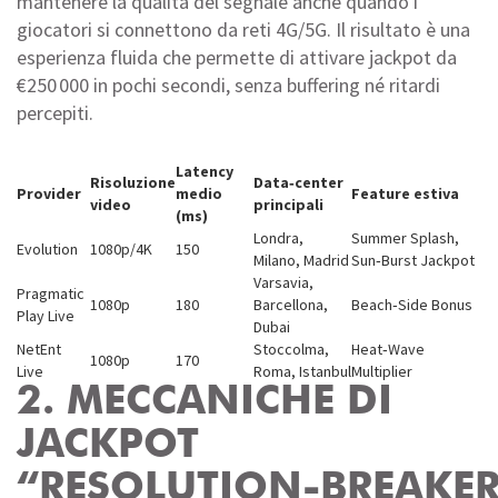
mantenere la qualità del segnale anche quando i
giocatori si connettono da reti 4G/5G. Il risultato è una
esperienza fluida che permette di attivare jackpot da
€250 000 in pochi secondi, senza buffering né ritardi
percepiti.
Latency
Risoluzione
Data‑center
Provider
medio
Feature estiva
video
principali
(ms)
Londra,
Summer Splash,
Evolution
1080p/4K
150
Milano, Madrid
Sun‑Burst Jackpot
Varsavia,
Pragmatic
1080p
180
Barcellona,
Beach‑Side Bonus
Play Live
Dubai
NetEnt
Stoccolma,
Heat‑Wave
1080p
170
Live
Roma, Istanbul
Multiplier
2. MECCANICHE DI
JACKPOT
“RESOLUTION‑BREAKER