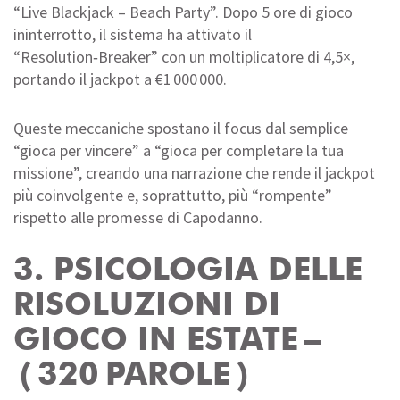
“Live Blackjack – Beach Party”. Dopo 5 ore di gioco
ininterrotto, il sistema ha attivato il
“Resolution‑Breaker” con un moltiplicatore di 4,5×,
portando il jackpot a €1 000 000.
Queste meccaniche spostano il focus dal semplice
“gioca per vincere” a “gioca per completare la tua
missione”, creando una narrazione che rende il jackpot
più coinvolgente e, soprattutto, più “rompente”
rispetto alle promesse di Capodanno.
3. PSICOLOGIA DELLE
RISOLUZIONI DI
GIOCO IN ESTATE –
( 320 PAROLE )