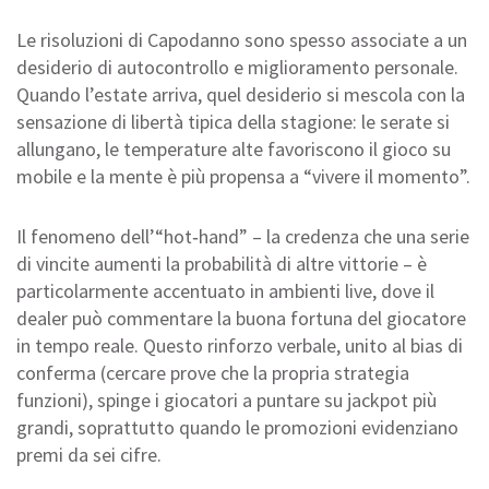
Le risoluzioni di Capodanno sono spesso associate a un
desiderio di autocontrollo e miglioramento personale.
Quando l’estate arriva, quel desiderio si mescola con la
sensazione di libertà tipica della stagione: le serate si
allungano, le temperature alte favoriscono il gioco su
mobile e la mente è più propensa a “vivere il momento”.
Il fenomeno dell’“hot‑hand” – la credenza che una serie
di vincite aumenti la probabilità di altre vittorie – è
particolarmente accentuato in ambienti live, dove il
dealer può commentare la buona fortuna del giocatore
in tempo reale. Questo rinforzo verbale, unito al bias di
conferma (cercare prove che la propria strategia
funzioni), spinge i giocatori a puntare su jackpot più
grandi, soprattutto quando le promozioni evidenziano
premi da sei cifre.