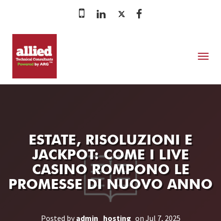
MENU
ESTATE, RISOLUZIONI E
JACKPOT: COME I LIVE
CASINO ROMPONO LE
PROMESSE DI NUOVO ANNO
Posted by
admin_hosting
on Jul 7, 2025