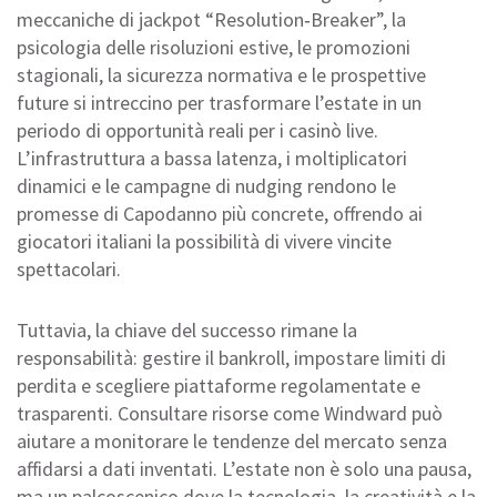
meccaniche di jackpot “Resolution‑Breaker”, la
psicologia delle risoluzioni estive, le promozioni
stagionali, la sicurezza normativa e le prospettive
future si intreccino per trasformare l’estate in un
periodo di opportunità reali per i casinò live.
L’infrastruttura a bassa latenza, i moltiplicatori
dinamici e le campagne di nudging rendono le
promesse di Capodanno più concrete, offrendo ai
giocatori italiani la possibilità di vivere vincite
spettacolari.
Tuttavia, la chiave del successo rimane la
responsabilità: gestire il bankroll, impostare limiti di
perdita e scegliere piattaforme regolamentate e
trasparenti. Consultare risorse come Windward può
aiutare a monitorare le tendenze del mercato senza
affidarsi a dati inventati. L’estate non è solo una pausa,
ma un palcoscenico dove la tecnologia, la creatività e la