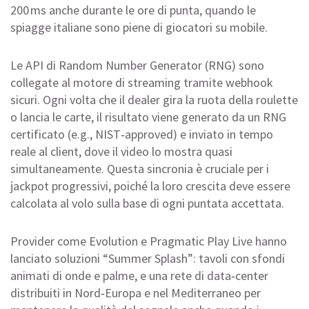
200 ms anche durante le ore di punta, quando le
spiagge italiane sono piene di giocatori su mobile.
Le API di Random Number Generator (RNG) sono
collegate al motore di streaming tramite webhook
sicuri. Ogni volta che il dealer gira la ruota della roulette
o lancia le carte, il risultato viene generato da un RNG
certificato (e.g., NIST‑approved) e inviato in tempo
reale al client, dove il video lo mostra quasi
simultaneamente. Questa sincronia è cruciale per i
jackpot progressivi, poiché la loro crescita deve essere
calcolata al volo sulla base di ogni puntata accettata.
Provider come Evolution e Pragmatic Play Live hanno
lanciato soluzioni “Summer Splash”: tavoli con sfondi
animati di onde e palme, e una rete di data‑center
distribuiti in Nord‑Europa e nel Mediterraneo per