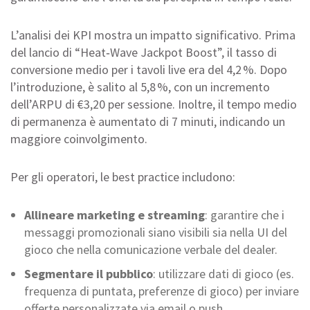
L’analisi dei KPI mostra un impatto significativo. Prima
del lancio di “Heat‑Wave Jackpot Boost”, il tasso di
conversione medio per i tavoli live era del 4,2 %. Dopo
l’introduzione, è salito al 5,8 %, con un incremento
dell’ARPU di €3,20 per sessione. Inoltre, il tempo medio
di permanenza è aumentato di 7 minuti, indicando un
maggiore coinvolgimento.
Per gli operatori, le best practice includono:
Allineare marketing e streaming
: garantire che i
messaggi promozionali siano visibili sia nella UI del
gioco che nella comunicazione verbale del dealer.
Segmentare il pubblico
: utilizzare dati di gioco (es.
frequenza di puntata, preferenze di gioco) per inviare
offerte personalizzate via email o push.